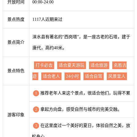
开放时间
00:00-24:00
景点热度
1117人近期来过
涞水县有著名的“西岗塔”，是一座古老的石塔，建于
景点简介
唐代，高约40米。
打卡必去
适合夏天游玩
适合旅游
名胜古
景点特色
迹
适合老人
24小时
适合自驾
风景宜人
推荐老年人来这个景点，很适合他们，玩得不累
1
拿起方向盘，感受自然与城市的完美交融。
2
游客印象
在这里度过一个美好的夏日，体验自然之美，放
3
松身心。