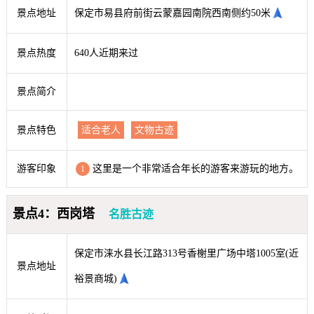
景点地址
保定市易县府前街云蒙嘉园南院西南侧约50米
景点热度
640人近期来过
景点简介
景点特色
适合老人
文物古迹
游客印象
这里是一个非常适合年长的游客来游玩的地方。
1
景点4：西岗塔
名胜古迹
保定市涞水县长江路313号香榭里广场中塔1005室(近
景点地址
裕景商城)