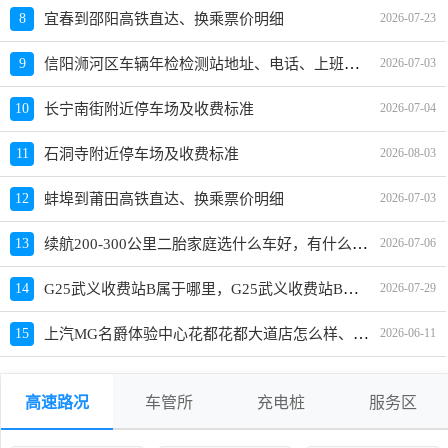
8
宜春到邵阳高铁直达、换乘票价明细
2026-07-23
信阳浉河区车辆年检检测站地址、电话、上班时间
9
2026-07-03
10
长宁南街附近停车场及收费标准
2026-07-04
11
石洞寺附近停车场及收费标准
2026-08-03
12
蚌埠到莆田高铁直达、换乘票价明细
2026-07-03
续航200-300公里二胎家庭选什么车好，有什么车推荐及价格
13
2026-07-06
G25武义收费站B属于哪里，G25武义收费站B入口的详细地址
14
2026-07-29
上汽MG名爵体验中心花都花都大道店怎么样、地址、电话、上班时间查询
15
2026-06-11
高速路况
车管所
充电桩
服务区