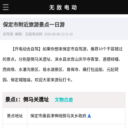
无敌电动
主页
保定市附近旅游景点一日游
电动百科
自驾游 编辑：无敌电动网 2026-08-08 23:51:45
电车资讯
【开电动去自驾】如果你想来保定市自驾游，推荐10个不容错过
电车手册
的景点，分别是倒马关遗址、涞水县龙宫山庆华寺客堂、道德经幢、
选车推荐
西岗塔、水瀑沟景区、易水湖景区、普偈寺、痛打包运船、元妃荷
充电站
园、保定城隍庙，欢迎大家来游玩打卡。
用车百科
景点1：倒马关遗址
文物古迹
销量榜
经销商
景点地址
保定市唐县津神线倒马关乡政府