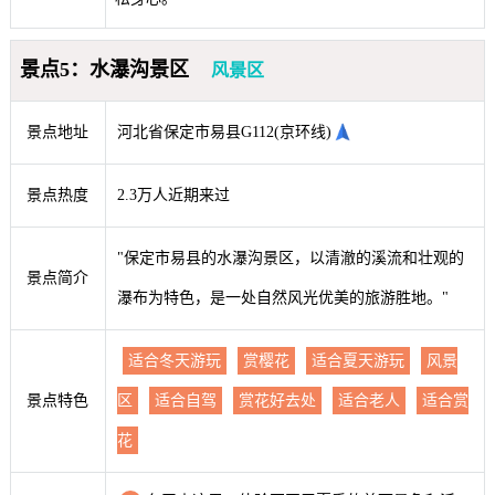
景点5：水瀑沟景区
风景区
景点地址
河北省保定市易县G112(京环线)
景点热度
2.3万人近期来过
"保定市易县的水瀑沟景区，以清澈的溪流和壮观的
景点简介
瀑布为特色，是一处自然风光优美的旅游胜地。"
适合冬天游玩
赏樱花
适合夏天游玩
风景
景点特色
区
适合自驾
赏花好去处
适合老人
适合赏
花