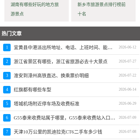
湖南有哪些好玩的地方旅
新乡市旅游景点排行榜前
游景点
十名
热门文章
宜黄县中港派出所地址、电话、上班时间、能处理违章吗
1
2026-06-12
2
浙江省景区有哪些，浙江省旅游必去十大景点
2026-07-27
3
淮安到漳州高铁直达、换乘票价明细
2026-07-22
4
红旗都有哪些车型
2026-06-14
5
塔城机场附近停车场及收费标准
2026-06-29
G55泰来收费站属于哪里，G55泰来收费站入口的详细地址
6
2026-07-09
7
天津10万公里的凯迪拉克CT6二手车多少钱
2026-07-08