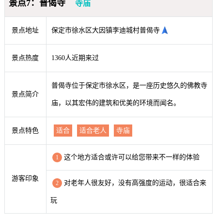
景点7：普偈寺
寺庙
景点地址
保定市徐水区大因镇李迪城村普偈寺
景点热度
1360人近期来过
普偈寺位于保定市徐水区，是一座历史悠久的佛教寺
景点简介
庙，以其宏伟的建筑和优美的环境而闻名。
景点特色
适合
适合老人
寺庙
这个地方适合或许可以给您带来不一样的体验
1
游客印象
对老年人很友好，没有高强度的运动，很适合来
2
玩