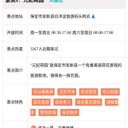
景点9：元妃荷园
风景区
景点地址
保定市安新县白洋淀旅游码头附近
开放时间
周一至周五 08:30-17:00 周六至周日 08:00-17:00
景点热度
3267人近期来过
“元妃荷园”是保定市安新县一个有着美丽荷花景观的
景点简介
旅游胜地，值得去一探究竟。
可以看表演
卫生干净
适合赏花
可以划船
景点特色
适合旅游
适合老人
适合夏天游玩
绿植繁
茂
景色优美
适合跑步