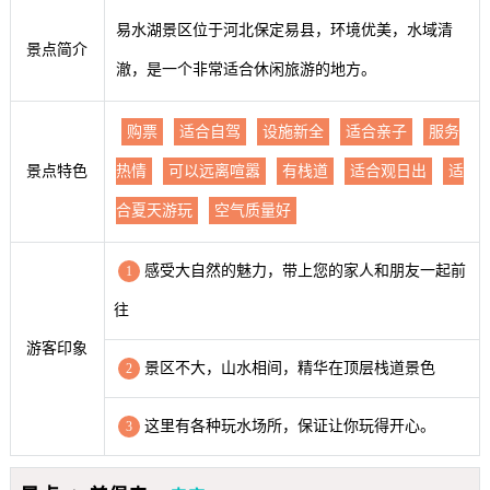
易水湖景区位于河北保定易县，环境优美，水域清
景点简介
澈，是一个非常适合休闲旅游的地方。
购票
适合自驾
设施新全
适合亲子
服务
景点特色
热情
可以远离喧嚣
有栈道
适合观日出
适
合夏天游玩
空气质量好
感受大自然的魅力，带上您的家人和朋友一起前
1
往
游客印象
景区不大，山水相间，精华在顶层栈道景色
2
这里有各种玩水场所，保证让你玩得开心。
3