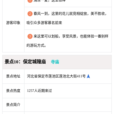
清凉一夏，这里很棒
1
春风一到，这里的花儿就竞相绽放，美不胜收，
2
游客印象
吸引众多游客慕名前来
来这里可以划船，享受风景，也能体验一番别样
3
的游玩方式。
景点10：保定城隍庙
寺庙
景点地址
河北省保定市莲池区莲池北大街411号
景点热度
1257人近期来过
景点简介