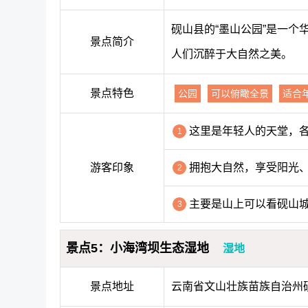
砚山县的“墨山公园”是一
景点简介
人们沉醉于大自然之美。
景点特色
公园
可以俯瞰全景
适合
这里是年轻人的天堂，
1
游客印象
拥抱大自然，享受阳光
2
主要是山上可以看砚山
3
景点5：小海湾坝生态湿地
湿地
景点地址
云南省文山壮族苗族自治州砚