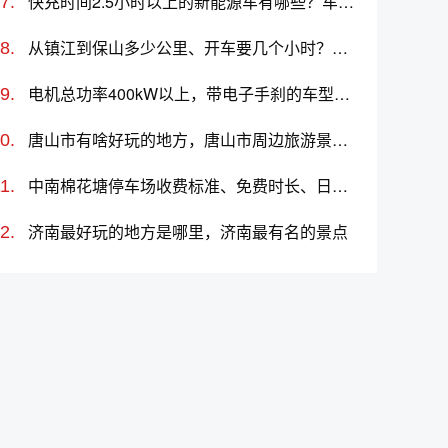
快充时间2.5小时以上的新能源车有哪些？车道偏离预警系统车型推荐与价格
从镇江到保山多少公里、开车要几个小时？过路费、油费等
电机总功率400kW以上，带电子手刹的车型有哪些，哪款值得买？
唐山市有啥好玩的地方，唐山市周边旅游景点大全
中南棉花塘停车场收费标准、免费时长、日租月租信息
济南最好玩的地方是哪里，济南最有名的景点