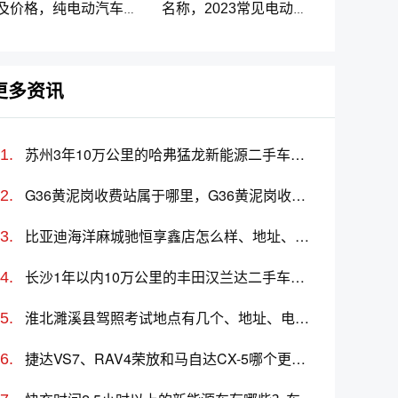
及价格，纯电动汽车排
名称，2023常见电动汽
名及价格一览
车标志图片大全
更多资讯
苏州3年10万公里的哈弗猛龙新能源二手车多少钱
G36黄泥岗收费站属于哪里，G36黄泥岗收费站入口的详细地址
比亚迪海洋麻城驰恒享鑫店怎么样、地址、电话、上班时间查询
长沙1年以内10万公里的丰田汉兰达二手车多少钱
淮北濉溪县驾照考试地点有几个、地址、电话、工作时间
捷达VS7、RAV4荣放和马自达CX-5哪个更值得买？性价比、配置对比