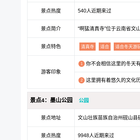
景点热度
540人近期来过
景点简介
“啊猛清真寺”位于云南省
景点特色
清真寺
适合
适合冬天游
你不会相信这里的冬天
1
游客印象
这里拥有着悠久的文化
2
景点4：墨山公园
公园
景点地址
文山壮族苗族自治州砚山县砚
景点热度
9948人近期来过