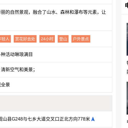
个华丽的自然景观，融合了山水、森林和瀑布等元素，让
年轻人
赏花好去处
24小时
登山
户外景点
各种活动琳琅满目
、清新空气和美景；
城全景
山县G248与七乡大道交叉口正北方向778米