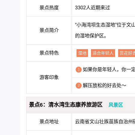
景点热度
3302人近期来过
“小海湾坝生态湿地”位于
景点简介
的湿地保护区。
景点特色
湿地
适合年轻人
赏花好
如果你是年轻人，你一
1
游客印象
解压放松的好去处～
2
景点6：清水湾生态康养旅游区
风景区
景点地址
云南省文山壮族苗族自治州砚