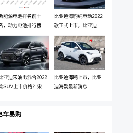
新能源电池排名前十
比亚迪海豹纯电动2022
名，动力电池排行榜前
款正式上市，比亚迪海
十名
豹纯电动报价20.98万起
比亚迪宋油电混合2022
比亚迪海鸥上市，比亚
款SUV上市价格？宋
迪海鸥最新消息
PLUS DM-i 5G版上市消
息
电车易购