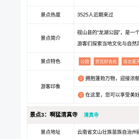
景点热度
3525人近期来过
砚山县的“龙湖公园”，是
景点简介
游客们探索当地文化与自然
景点特色
公园
赏花好去处
适合夏
拥抱蓬勃万物，迎接浓
1
游客印象
在这里，您可以享受美
2
景点3：啊猛清真寺
清真寺
景点地址
云南省文山壮族苗族自治州砚