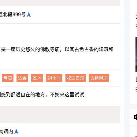
北段899号
区，是一座历史悠久的佛教寺庙，以其古色古香的建筑和
寺庙
适合
圣地
24小时
校园景观
古镇游玩
们感到舒适自在的地方，不妨来这里试试
物馆内