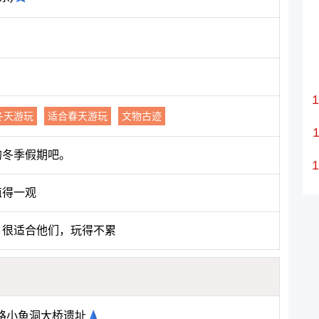
冬天游玩
适合春天游玩
文物古迹
的冬季假期吧。
值得一观
，很适合他们，玩得不累
路小鱼洞大桥遗址