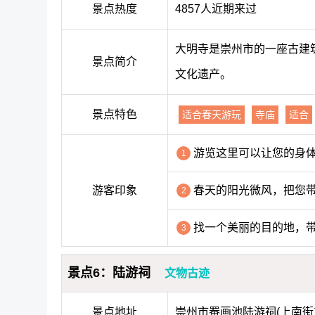
景点热度
4857人近期来过
大明寺是崇州市的一座古建
景点简介
文化遗产。
景点特色
适合春天游玩
寺庙
适合
游览这里可以让您的身
1
游客印象
春天的阳光微风，把您
2
找一个美丽的目的地，
3
景点6：陆游祠
文物古迹
景点地址
崇州市罨画池陆游祠(上南街