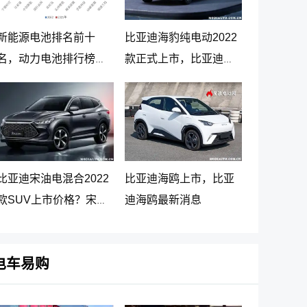
新能源电池排名前十
比亚迪海豹纯电动2022
名，动力电池排行榜前
款正式上市，比亚迪海
十名
豹纯电动报价20.98万起
比亚迪宋油电混合2022
比亚迪海鸥上市，比亚
款SUV上市价格？宋
迪海鸥最新消息
PLUS DM-i 5G版上市消
息
电车易购