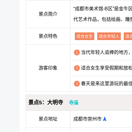
“成都市美术馆-B区”是金
景点简介
代艺术作品，包括绘画、雕
景点特色
适合女生
适合年轻人
适
当代年轻人追捧的地方
1
游客印象
适合女生享受假期和放
2
春天是来这里游玩的最
3
景点5：大明寺
寺庙
景点地址
成都市崇州市