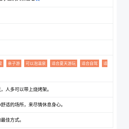
营
亲子游
可以泡温泉
适合夏天游玩
适合自驾
适
玩，人多可以带上烧烤架。
静舒适的场所，来尽情休息身心。
的最佳方式。