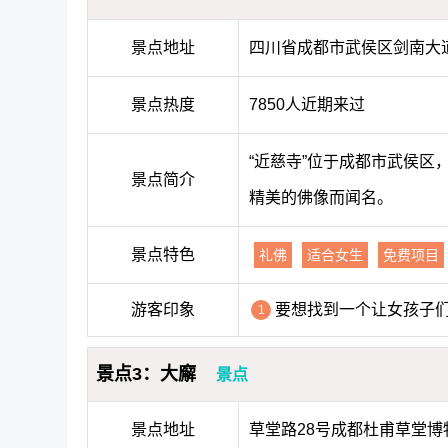
景点地址
四川省成都市武侯区剑南大道
景点热度
7850人近期来过
“近慈寺”位于成都市武侯
景点简介
精美的佛像而闻名。
景点特色
礼佛
适合女生
免费项目
游客印象
要想找到一个让女孩子
1
景点3：大廨
景点
景点地址
草堂路28号成都杜甫草堂博