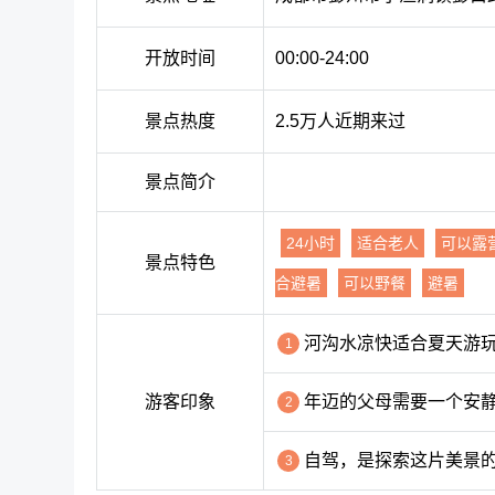
开放时间
00:00-24:00
景点热度
2.5万人近期来过
景点简介
24小时
适合老人
可以露
景点特色
合避暑
可以野餐
避暑
河沟水凉快适合夏天游
1
游客印象
年迈的父母需要一个安
2
自驾，是探索这片美景
3