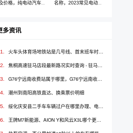
及价格，纯电动汽车排
名称，2023常见电动汽
名及价格一览
车标志图片大全
更多资讯
火车头体育场地铁站是几号线、首末班车时间表
焦桐高速驻马店段最新路况实时查询 - 驻马店焦桐高速最新消息 - 车流量大吗
G76宁远南收费站属于哪里，G76宁远南收费站入口的详细地址
潮州到南阳高铁直达、换乘票价明细
绥化庆安县二手车车辆过户在哪里办理、电话、上班时间
王牌M7新能源、AION Y和风云X3L哪个更值得买？性价比、配置对比