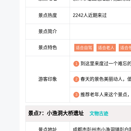
景点热度
2242人近期来过
景点简介
景点特色
适合自驾
适合老人
适合
到这里来度过一个难忘
1
游客印象
春天的景色美丽动人，
2
推荐老年人来这个景点
3
景点7：小渔洞大桥遗址
文物古迹
景点地址
成都市彭州市小渔洞镇彭白