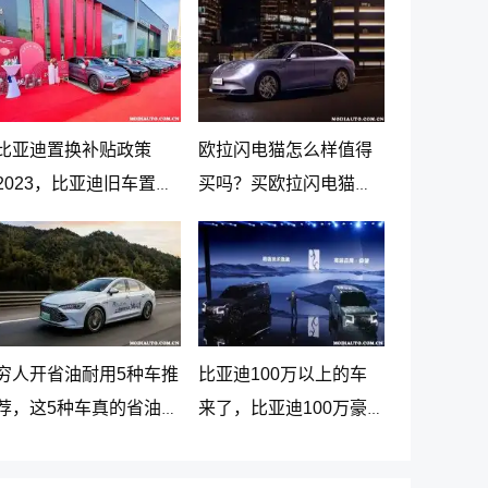
比亚迪置换补贴政策
欧拉闪电猫怎么样值得
2023，比亚迪旧车置换
买吗？买欧拉闪电猫十
新车价格表
大忠告
穷人开省油耐用5种车推
比亚迪100万以上的车
荐，这5种车真的省油又
来了，比亚迪100万豪
耐用
车贵在哪里