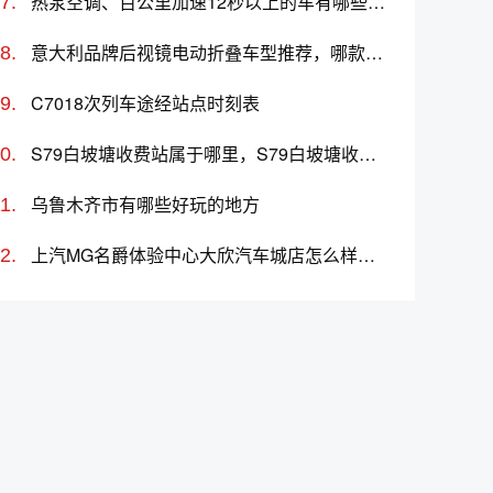
热泵空调、百公里加速12秒以上的车有哪些？哪款好？价格多少？
意大利品牌后视镜电动折叠车型推荐，哪款车好？
C7018次列车途经站点时刻表
S79白坡塘收费站属于哪里，S79白坡塘收费站入口的详细地址
乌鲁木齐市有哪些好玩的地方
上汽MG名爵体验中心大欣汽车城店怎么样、地址、电话、上班时间查询