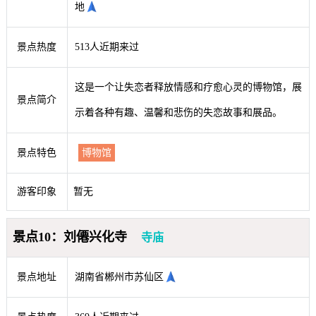
地
景点热度
513人近期来过
这是一个让失恋者释放情感和疗愈心灵的博物馆，展
景点简介
示着各种有趣、温馨和悲伤的失恋故事和展品。
景点特色
博物馆
游客印象
暂无
景点10：刘僊兴化寺
寺庙
景点地址
湖南省郴州市苏仙区