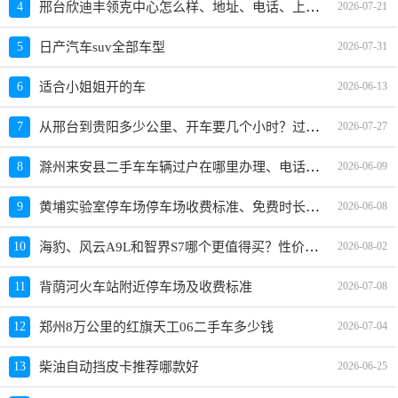
邢台欣迪丰领克中心怎么样、地址、电话、上班时间查询
4
2026-07-21
5
日产汽车suv全部车型
2026-07-31
6
适合小姐姐开的车
2026-06-13
从邢台到贵阳多少公里、开车要几个小时？过路费、油费等
7
2026-07-27
滁州来安县二手车车辆过户在哪里办理、电话、上班时间
8
2026-06-09
黄埔实验室停车场停车场收费标准、免费时长、日租月租信息
9
2026-06-08
海豹、风云A9L和智界S7哪个更值得买？性价比、配置对比
10
2026-08-02
11
背荫河火车站附近停车场及收费标准
2026-07-08
12
郑州8万公里的红旗天工06二手车多少钱
2026-07-04
13
柴油自动挡皮卡推荐哪款好
2026-06-25