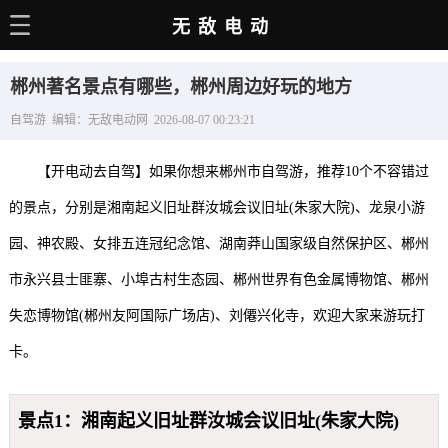
无敌电动
主页
郴州著名景点有哪些，郴州周边好玩的地方
电动百科
自驾游 编辑：无敌电动网 2026-08-07 00:23:21
电车资讯
【开电动去自驾】如果你想来郴州市自驾游，推荐10个不容错过
电车手册
的景点，分别是湘南起义旧址群汝城会议旧址(朱家大院)、龙泉小游
选车推荐
园、神农殿、女排五连冠纪念馆、湖南莽山国家级自然保护区、郴州
充电站
市永兴县士匪寨、小埠古村生态园、郴州世界有色金属博物馆、郴州
用车百科
失恋博物馆(郴州友阿国际广场店)、刘僊兴化寺，欢迎大家来游玩打
卡。
销量榜
经销商
景点1：湘南起义旧址群汝城会议旧址(朱家大院)