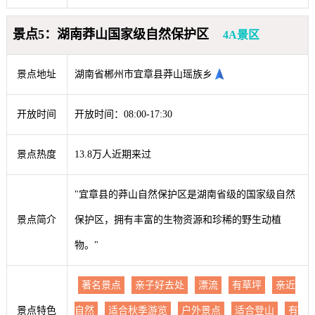
景点5：湖南莽山国家级自然保护区
4A景区
景点地址
湖南省郴州市宜章县莽山瑶族乡
开放时间
开放时间：08:00-17:30
景点热度
13.8万人近期来过
"宜章县的莽山自然保护区是湖南省级的国家级自然
景点简介
保护区，拥有丰富的生物资源和珍稀的野生动植
物。"
著名景点
亲子好去处
漂流
有草坪
亲近
景点特色
自然
适合秋季游览
户外景点
适合登山
有