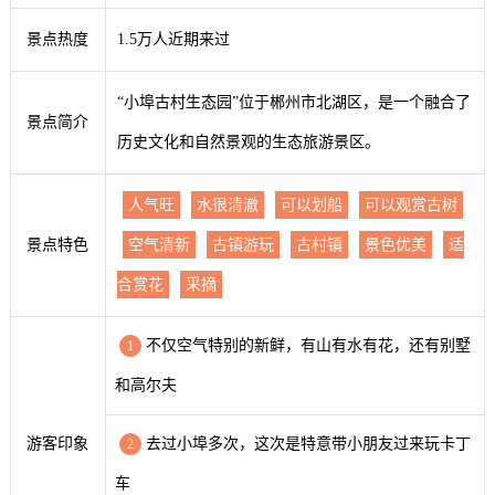
景点热度
1.5万人近期来过
“小埠古村生态园”位于郴州市北湖区，是一个融合了
景点简介
历史文化和自然景观的生态旅游景区。
人气旺
水很清澈
可以划船
可以观赏古树
景点特色
空气清新
古镇游玩
古村镇
景色优美
适
合赏花
采摘
不仅空气特别的新鲜，有山有水有花，还有别墅
1
和高尔夫
游客印象
去过小埠多次，这次是特意带小朋友过来玩卡丁
2
车