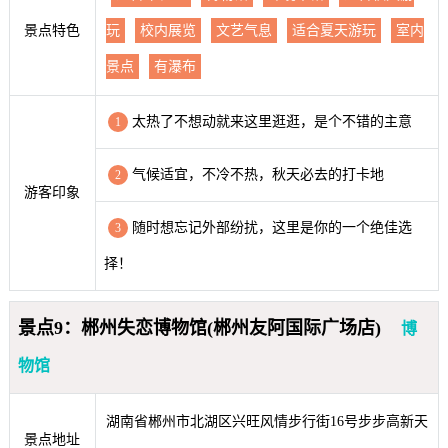
景点特色
玩
校内展览
文艺气息
适合夏天游玩
室内
景点
有瀑布
太热了不想动就来这里逛逛，是个不错的主意
1
气候适宜，不冷不热，秋天必去的打卡地
2
游客印象
随时想忘记外部纷扰，这里是你的一个绝佳选
3
择！
景点9：郴州失恋博物馆(郴州友阿国际广场店)
博
物馆
湖南省郴州市北湖区兴旺风情步行街16号步步高新天
景点地址