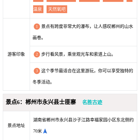
温泉
天然氧吧
景点有跨度非常大的瀑布，让人感叹郴州的山水
1
画卷。
游客印象
步行看风景，乘坐观光车和索道上山。
2
这个季节最适合在这里游玩，你可以享受独特的
3
冬季活动。
景点6：郴州市永兴县士匪寨
名胜古迹
湖南省郴州市永兴县沙子江路幸福家园小区东北侧约
景点地址
70米