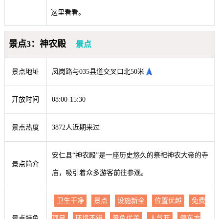
这里看看。
景点3：神农殿
景点
景点地址
凤岗路与035县道交叉口北50米
开放时间
08:00-15:30
景点热度
3872人近期来过
安仁县“神农殿”是一座历史悠久的祭祀神农大帝的寺
景点简介
庙，吸引着众多游客前往参观。
卫生干净
景点
设施新全
位置优越
免费
景点特色
项目
环境不错
景色优美
人气旺
停车方