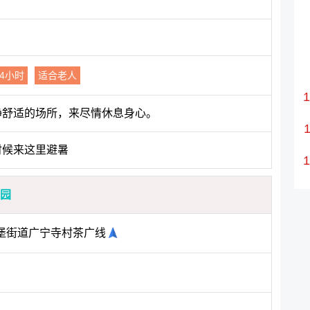
24小时
适合老人
静舒适的场所，来尽情休息身心。
时候来这里避暑
公园
堡街道广宁寺村茶广线