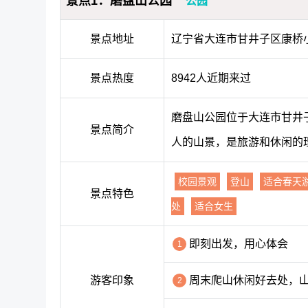
景点1：磨盘山公园
公园
景点地址
辽宁省大连市甘井子区康桥小
景点热度
8942人近期来过
磨盘山公园位于大连市甘井
景点简介
人的山景，是旅游和休闲的
校园景观
登山
适合春天
景点特色
处
适合女生
即刻出发，用心体会
1
游客印象
周末爬山休闲好去处，
2