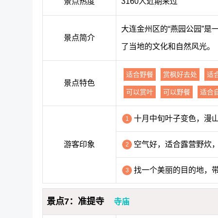
景点热度
3160人近期来过
大连金州区的“燕园公园”
景点简介
了当地的文化和自然风光。
适合野餐
赏枫好去处
适
景点特色
可以赏叶
可以野餐
适合
十月中旬叶子变色，漫
1
游客印象
空气好，适合露营野炊
2
找一个美丽的目的地，
3
景点7：准提寺
寺庙