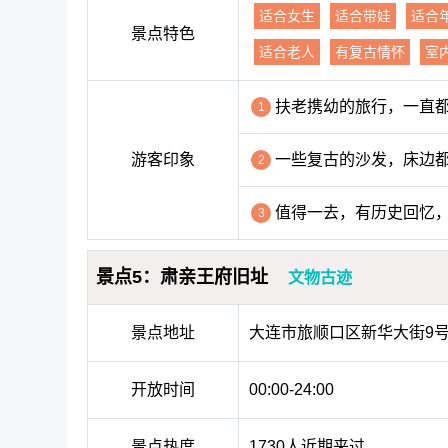
适合女生
适合带娃
适合
景点特色
适合老人
有复古情怀
室
扶老携幼的旅行，一直
1
游客印象
一些复古的沙发，床边
2
值得一去，有历史回忆
3
景点5：肃亲王府旧址
文物古迹
景点地址
大连市旅顺口区新华大街9
开放时间
00:00-24:00
景点热度
1730人近期来过