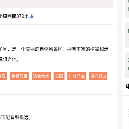
镇西南370米
子区，是一个美丽的自然风景区，拥有丰富的植被和迷
理想之地。
游玩
免费项目
适合散步
公园
户外景点
赏花好去
山顶能看到很远。