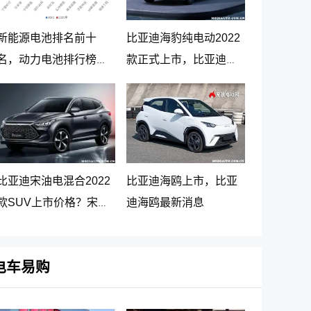
新能源电池排名前十
比亚迪海豹纯电动2022
名，动力电池排行榜前
款正式上市，比亚迪海
十名
豹纯电动报价20.98万起
比亚迪宋油电混合2022
比亚迪海鸥上市，比亚
款SUV上市价格？宋
迪海鸥最新消息
PLUS DM-i 5G版上市消
息
电车易购