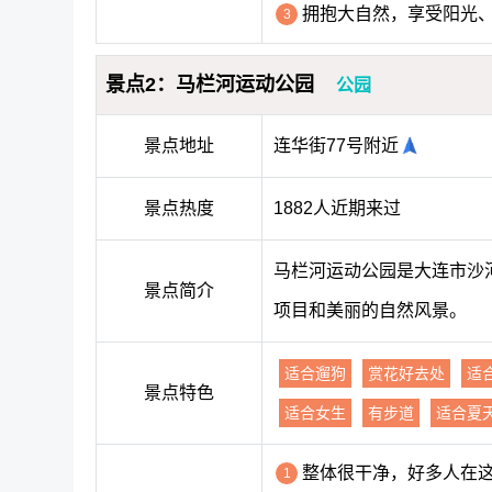
拥抱大自然，享受阳光
3
景点2：马栏河运动公园
公园
景点地址
连华街77号附近
景点热度
1882人近期来过
马栏河运动公园是大连市沙
景点简介
项目和美丽的自然风景。
适合遛狗
赏花好去处
适
景点特色
适合女生
有步道
适合夏
整体很干净，好多人在
1