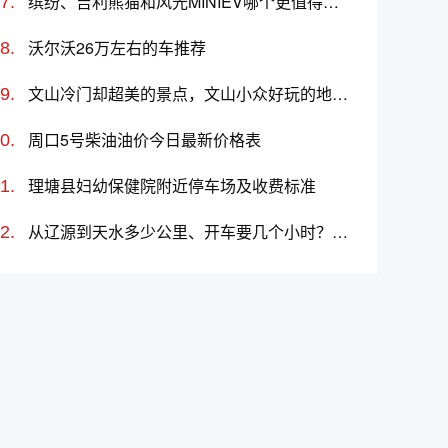
缤纷、吉利熊猫和风光MINIEV哪个更值得买？性价比、配置对比
沃尔沃26万左右的车推荐
文山冷门却超美的景点，文山小众好玩的地方、旅游景点推荐
周口5号柴油油价今日最新价格表
理塘县妇幼保健院附近停车场及收费标准
从辽源到天水多少公里、开车要几个小时？过路费、油费等