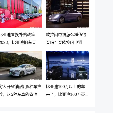
比亚迪置换补贴政策
欧拉闪电猫怎么样值得
2023，比亚迪旧车置换
买吗？买欧拉闪电猫十
新车价格表
大忠告
穷人开省油耐用5种车推
比亚迪100万以上的车
荐，这5种车真的省油又
来了，比亚迪100万豪
耐用
车贵在哪里