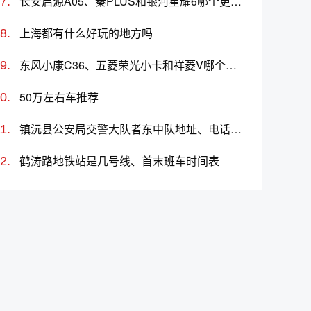
长安启源A05、秦PLUS和银河星耀6哪个更值得买？性价比、配置对比
上海都有什么好玩的地方吗
东风小康C36、五菱荣光小卡和祥菱V哪个更值得买？性价比、配置对比
50万左右车推荐
镇沅县公安局交警大队者东中队地址、电话、上班时间、能处理违章吗
鹤涛路地铁站是几号线、首末班车时间表