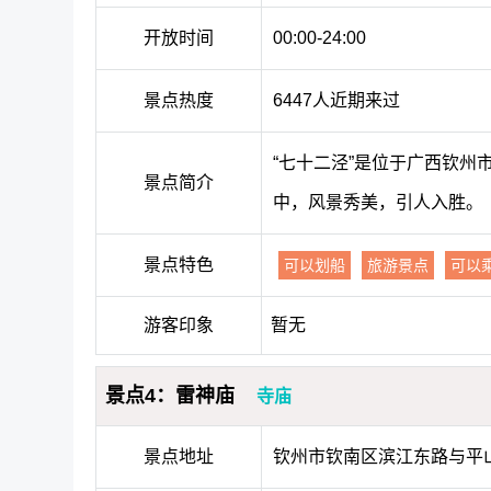
开放时间
00:00-24:00
景点热度
6447人近期来过
“七十二泾”是位于广西钦州
景点简介
中，风景秀美，引人入胜。
景点特色
可以划船
旅游景点
可以
游客印象
暂无
景点4：雷神庙
寺庙
景点地址
钦州市钦南区滨江东路与平山