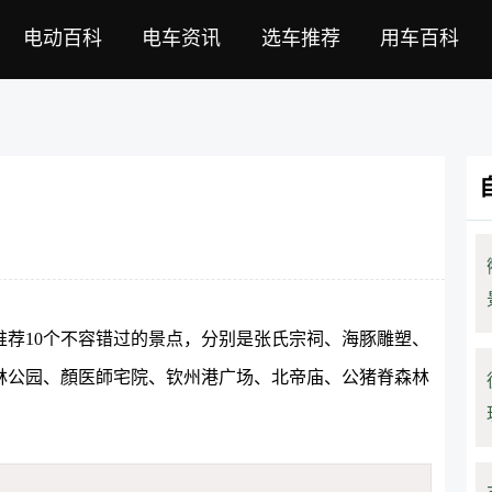
电动百科
电车资讯
选车推荐
用车百科
荐10个不容错过的景点，分别是张氏宗祠、海豚雕塑、
林公园、顏医師宅院、钦州港广场、北帝庙、公猪脊森林