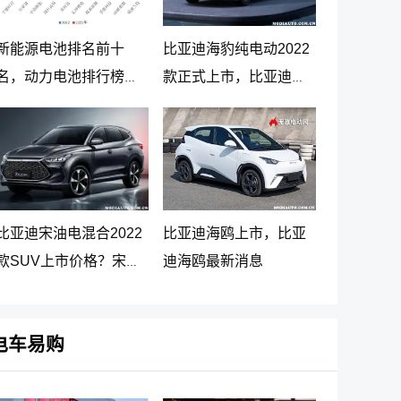
新能源电池排名前十
比亚迪海豹纯电动2022
名，动力电池排行榜前
款正式上市，比亚迪海
十名
豹纯电动报价20.98万起
比亚迪宋油电混合2022
比亚迪海鸥上市，比亚
款SUV上市价格？宋
迪海鸥最新消息
PLUS DM-i 5G版上市消
息
电车易购