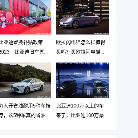
比亚迪置换补贴政策
欧拉闪电猫怎么样值得
2023，比亚迪旧车置换
买吗？买欧拉闪电猫十
新车价格表
大忠告
穷人开省油耐用5种车推
比亚迪100万以上的车
荐，这5种车真的省油又
来了，比亚迪100万豪
耐用
车贵在哪里