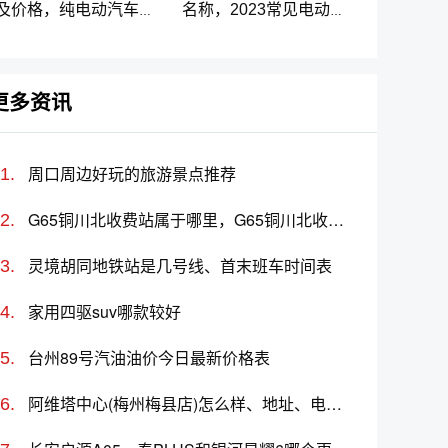
及价格，纯电动汽车排
名称，2023常见电动汽
名及价格一览
车标志图片大全
更多资讯
周口周边好玩的旅游景点推荐
G65铜川北收费站属于哪里，G65铜川北收费站入口的详细地址
灵境胡同地铁站是几号线、首末班车时间表
家用四驱suv哪款较好
台州89号汽油油价今日最新价格表
阿维塔中心(梅州梅县店)怎么样、地址、电话、上班时间查询