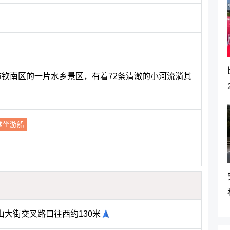
市钦南区的一片水乡景区，有着72条清澈的小河流淌其
乘坐游船
大街交叉路口往西约130米