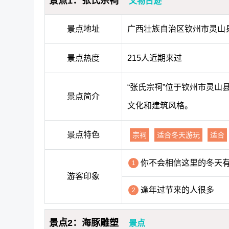
景点1：张氏宗祠
文物古迹
景点地址
广西壮族自治区钦州市灵山
景点热度
215人近期来过
“张氏宗祠”位于钦州市灵
景点简介
文化和建筑风格。
景点特色
宗祠
适合冬天游玩
适合
你不会相信这里的冬天
1
游客印象
逢年过节来的人很多
2
景点2：海豚雕塑
景点