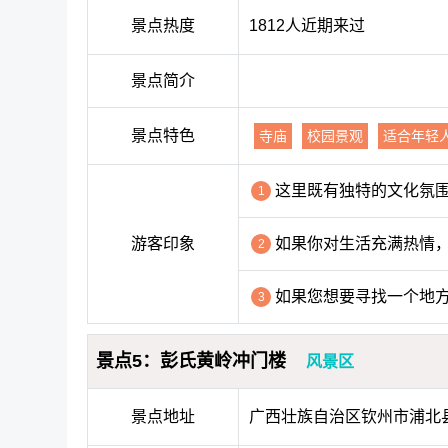
景点热度
1812人近期来过
景点简介
景点特色
寺庙
校园景观
适合年轻
这里既有独特的文化氛
1
游客印象
如果你对生活充满热情
2
如果您想要寻找一个地
3
景点5：彭氏黄岭冲门楼
风景区
景点地址
广西壮族自治区钦州市浦北县