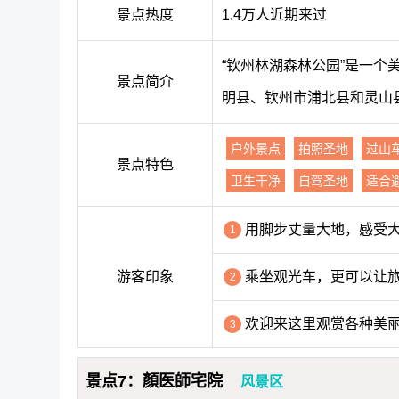
景点热度
1.4万人近期来过
“钦州林湖森林公园”是一
景点简介
明县、钦州市浦北县和灵山
户外景点
拍照圣地
过山
景点特色
卫生干净
自驾圣地
适合
用脚步丈量大地，感受
1
游客印象
乘坐观光车，更可以让
2
欢迎来这里观赏各种美
3
景点7：顏医師宅院
风景区