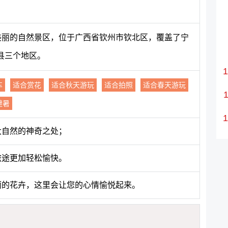
个美丽的自然景区，位于广西省钦州市钦北区，覆盖了宁
县三个地区。
车
适合赏花
适合秋天游玩
适合拍照
适合春天游玩
避暑
大自然的神奇之处；
旅途更加轻松愉快。
丽的花卉，这里会让您的心情愉悦起来。