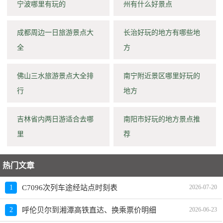
宁波哪里有玩的
州有什么好景点
成都周边一日旅游景点大
长治好玩的地方有哪些地
全
方
佛山三水旅游景点大全排
南宁附近景区哪里好玩的
行
地方
吉林省内两日游适合去哪
南阳市好玩的地方景点推
里
荐
热门文章
1
C7096次列车途经站点时刻表
2026-07-20
2
呼伦贝尔到湘潭高铁直达、换乘票价明细
2026-06-23