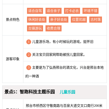
适合自驾
适合亲子
打卡必去
环境不错
景点特色
休闲好去处
亲子好去处
位置优越
古村落
古镇游玩
收费合理
儿童游乐场，有小时候玩的游戏，挺怀旧
1
关注宝贝回家网帮助被拐儿童回家。
2
游客印象
主要是为了弘扬邢台的酒文化，兴台是邢台本地
3
的一种酒
景点5：智跑科技主题乐园
儿童乐园
邢台市桥西区守敬南路与百泉大道交叉口南行200米