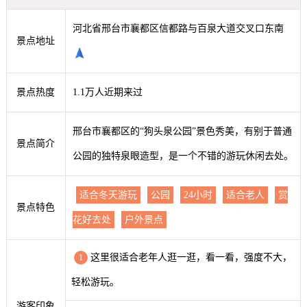
河北省邢台市襄都区信都路与百泉大道交叉口东南
景点地址
景点热度
1.1万人近期来过
邢台市襄都区的“狗头泉公园”景色秀美，有别于普通
景点简介
公园的独特泉眼造型，是一个不错的游玩休闲去处。
适合冬天游玩
公园
24小时
适合老人
赏
景点特色
花好去处
户外景点
这里很适合老年人逛一逛，看一看，强度不大，
1
轻松游玩。
游客印象