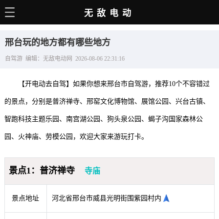
无敌电动
主页
邢台玩的地方都有哪些地方
电动百科
自驾游 编辑：无敌电动网 2026-08-06 22:31:16
电车资讯
【开电动去自驾】如果你想来邢台市自驾游，推荐10个不容错过
电车手册
的景点，分别是普济禅寺、邢窑文化博物馆、展馆公园、兴台古镇、
选车推荐
智跑科技主题乐园、南宫湖公园、狗头泉公园、蝎子沟国家森林公
充电站
园、火神庙、劳模公园，欢迎大家来游玩打卡。
用车百科
景点1：普济禅寺
寺庙
销量榜
经销商
景点地址
河北省邢台市威县光明街围紫园村内