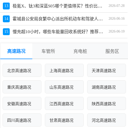
极氪X、钛3和深蓝S05哪个更值得买？性价比、配置对比
13
2026-07-28
霍城县公安局良繁中心派出所机动车和驾驶人服务网点地址、电话、上班时间、能处理违章吗
14
2026-06-16
慢充超10小时，哪些车能量回收系统好？推荐车型及价格
15
2026-06-19
高速路况
车管所
充电桩
服务区
北京高速路况
上海高速路况
天津高速路况
重庆高速路况
山东高速路况
湖南高速路况
安徽高速路况
江西高速路况
陕西高速路况
四川高速路况
甘肃高速路况
河北高速路况