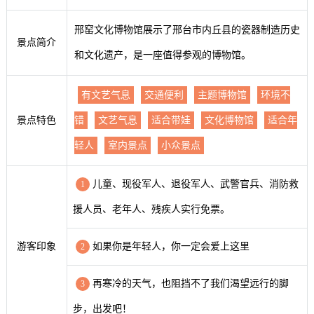
邢窑文化博物馆展示了邢台市内丘县的瓷器制造历史
景点简介
和文化遗产，是一座值得参观的博物馆。
有文艺气息
交通便利
主题博物馆
环境不
景点特色
错
文艺气息
适合带娃
文化博物馆
适合年
轻人
室内景点
小众景点
儿童、现役军人、退役军人、武警官兵、消防救
1
援人员、老年人、残疾人实行免票。
游客印象
如果你是年轻人，你一定会爱上这里
2
再寒冷的天气，也阻挡不了我们渴望远行的脚
3
步，出发吧！