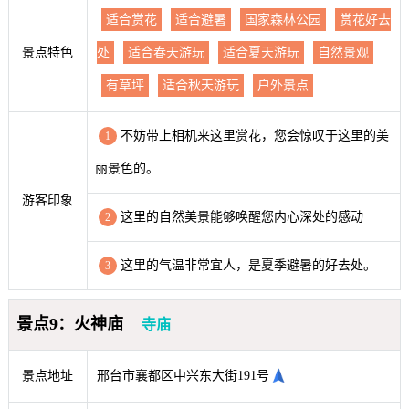
适合赏花
适合避暑
国家森林公园
赏花好去
景点特色
处
适合春天游玩
适合夏天游玩
自然景观
有草坪
适合秋天游玩
户外景点
不妨带上相机来这里赏花，您会惊叹于这里的美
1
丽景色的。
游客印象
这里的自然美景能够唤醒您内心深处的感动
2
这里的气温非常宜人，是夏季避暑的好去处。
3
景点9：火神庙
寺庙
景点地址
邢台市襄都区中兴东大街191号