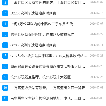
上海虹口区最有特色的地方，上海虹口区有什么特色景点
2
2026-07-09
3
D2256次列车途经站点时刻表
2026-07-15
4
上海1万公里以内的小鹏P7二手车多少钱
2026-07-07
5
昭平县妇幼保健院附近停车场及收费标准
2026-06-29
6
G7853次列车途经站点时刻表
2026-06-11
G15大桥北收费站属于哪里，G15大桥北收费站入口的详细地址
7
2026-06-23
湖南省高速公路交通警察局永州支队祁阳大队地址、电话、上班时间、能处理违章吗
8
2026-06-23
9
杭州必玩景点推荐，杭州必玩十大景区
2026-07-23
10
上万高速收费站有哪些，上万高速出入口一览表
2026-07-01
南宁邕宁区车辆年检检测站地址、电话、上班时间
11
2026-08-03