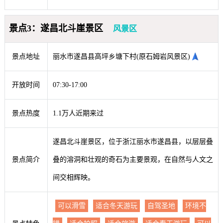
景点3：遂昌北斗崖景区
风景区
景点地址
丽水市遂昌县高坪乡塘下村(原石姆岩风景区)
开放时间
07:30-17:00
景点热度
1.1万人近期来过
遂昌北斗崖景区，位于浙江丽水市遂昌县，以层层叠
景点简介
叠的溶洞和壮观的奇石为主要景观，在自然与人文之
间交相辉映。
可以滑雪
适合冬天游玩
自驾圣地
环境不