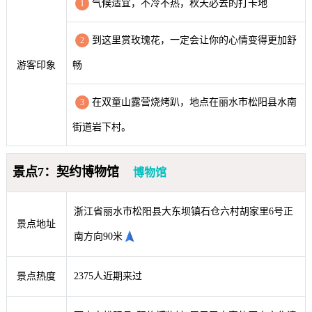
气候适宜，不冷不热，秋天必去的打卡地
1
到这里赏玫瑰花，一定会让你的心情变得更加舒
2
游客印象
畅
在双童山露营烧烤趴，地点在丽水市松阳县水南
3
街道岩下村。
景点7：契约博物馆
博物馆
浙江省丽水市松阳县大东坝镇石仓六村胡家里6号正
景点地址
南方向90米
景点热度
2375人近期来过