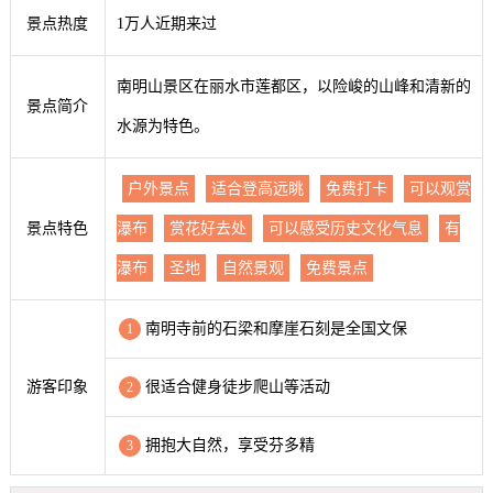
景点热度
1万人近期来过
南明山景区在丽水市莲都区，以险峻的山峰和清新的
景点简介
水源为特色。
户外景点
适合登高远眺
免费打卡
可以观赏
景点特色
瀑布
赏花好去处
可以感受历史文化气息
有
瀑布
圣地
自然景观
免费景点
南明寺前的石梁和摩崖石刻是全国文保
1
游客印象
很适合健身徒步爬山等活动
2
拥抱大自然，享受芬多精
3