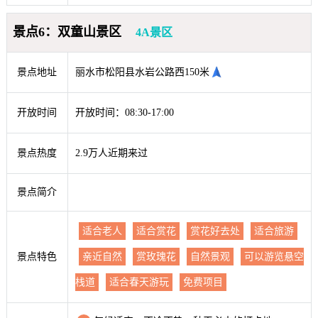
景点6：双童山景区
4A景区
景点地址
丽水市松阳县水岩公路西150米
开放时间
开放时间：08:30-17:00
景点热度
2.9万人近期来过
景点简介
适合老人
适合赏花
赏花好去处
适合旅游
景点特色
亲近自然
赏玫瑰花
自然景观
可以游览悬空
栈道
适合春天游玩
免费项目