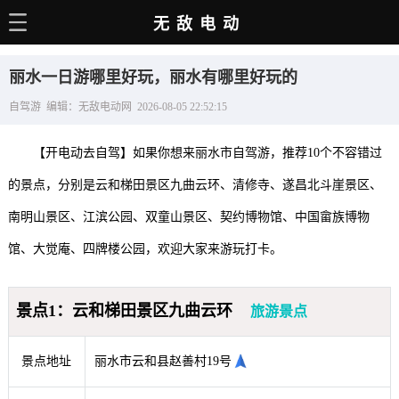
无敌电动
主页
丽水一日游哪里好玩，丽水有哪里好玩的
电动百科
自驾游 编辑：无敌电动网 2026-08-05 22:52:15
电车资讯
【开电动去自驾】如果你想来丽水市自驾游，推荐10个不容错过
电车手册
的景点，分别是云和梯田景区九曲云环、清修寺、遂昌北斗崖景区、
选车推荐
南明山景区、江滨公园、双童山景区、契约博物馆、中国畲族博物
充电站
馆、大觉庵、四牌楼公园，欢迎大家来游玩打卡。
用车百科
景点1：云和梯田景区九曲云环
旅游景点
销量榜
经销商
景点地址
丽水市云和县赵善村19号