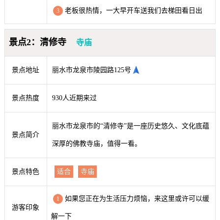
老板很热情，一大早开车送我们去梯田看日出
3
景点2：清修寺
寺庙
景点地址
丽水市龙泉市陵园路125号
景点热度
930人近期来过
丽水市龙泉市的“清修寺”是一座历史悠久、文化底蕴
景点简介
深厚的佛教寺庙，值得一看。
景点特色
适合
寺庙
如果您正在为生活压力烦恼，来这里或许可以缓
1
游客印象
解一下