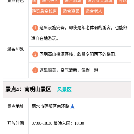
景点特色
错
适合拍照
适合旅游
适合春天游玩
可以
游览悬空栈道
适合避暑
适合老人
这里设施完备，即使是年老体弱的游客，也能舒
1
适自在地游玩。
游客印象
回到高山桃源客栈，欣赏夕阳西下的梯田。
2
这里很美，空气清新，值得一游
3
景点4：南明山景区
风景区
景点地址
丽水市莲都区南环路
开放时间
07:00-18:30 最晚入园：18:30