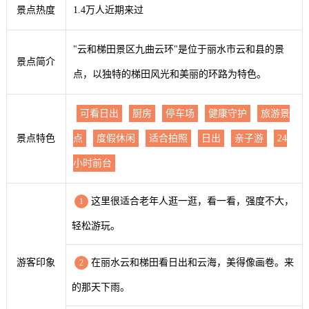
景点热度
1.4万人近期来过
"云和梯田景区九曲云环"是位于丽水市云和县的景
景点简介
点，以独特的梯田风光和美丽的环路为特色。
可看日出
厨房
停车场
健康守护
旅游景
景点特色
点
度假休闲
适合拍照
日出
亲子游
24
小时前台
这里很适合老年人逛一逛，看一看，强度不大，
1
轻松游玩。
游客印象
在丽水云和梯田看日出和云海，美得像画卷。来
2
的那天下雨。