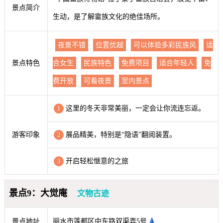
景点简介
生动，是了解畲族文化的绝佳场所。
夜景不错
位置优越
可以体验多彩民族风
适
景点特色
合女生
民族特色
免费项目
适合年轻人
免
费开放
可看夜景
室内景点
这里的冬天非常美丽，一定会让你流连忘返。
1
游客印象
展品精美，特别是“隐语”翻阅装置。
2
开启轻松惬意的之旅
3
景点9：大觉庵
文物古迹
景点地址
丽水市莲都区中东路双渠弄5号