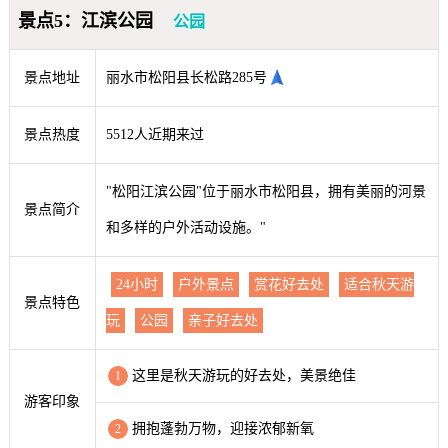
景点5：江滨公园
公园
景点地址
丽水市松阳县长松路285号
景点热度
5512人近期来过
"松阳江滨公园"位于丽水市松阳县，拥有美丽的河景
景点简介
和多样的户外活动设施。"
24小时
户外景点
赏花好去处
适合秋天游
景点特色
玩
公园
亲子好去处
这里是秋天游玩的好去处，美景绝佳
1
游客印象
拥抱蓬勃万物，迎接浓郁新氧
2