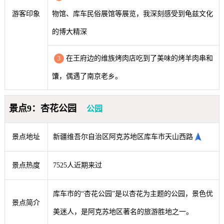
游客印象
物馆、库车民俗展馆等展览，我深刻感受到龟兹文化
的博大精深
在王府边的维族烤肉店吃到了美味的烤羊肉串和
3
馕，偶遇了南京老乡。
景点9：杏花公园
公园
景点地址
新疆维吾尔自治区阿克苏地区库车市天山西路
景点热度
7525人近期来过
库车市的“杏花公园”是以杏花为主题的公园，景色优
景点简介
美迷人，是阿克苏地区著名的旅游胜地之一。