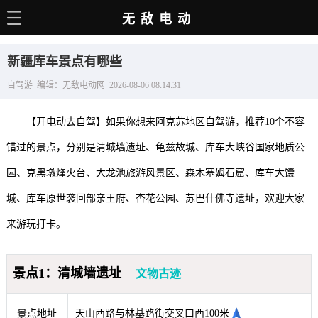
无敌电动
主页
新疆库车景点有哪些
电动百科
自驾游 编辑：无敌电动网 2026-08-06 08:14:31
电车资讯
【开电动去自驾】如果你想来阿克苏地区自驾游，推荐10个不容
电车手册
错过的景点，分别是清城墙遗址、龟兹故城、库车大峡谷国家地质公
选车推荐
园、克黑墩烽火台、大龙池旅游风景区、森木塞姆石窟、库车大馕
充电站
城、库车原世袭回部亲王府、杏花公园、苏巴什佛寺遗址，欢迎大家
用车百科
来游玩打卡。
销量榜
景点1：清城墙遗址
文物古迹
经销商
景点地址
天山西路与林基路街交叉口西100米