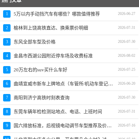
热门文章
1
5万以内手动挡汽车有哪些？哪款值得推荐
2026-06-27
2
榆林到上饶高铁直达、换乘票价明细
2026-07-31
3
东风全部车型及价格
2026-07-30
4
金昌市西湖公园附近停车场及收费标准
2026-08-02
5
20万左右的suv买什么车好
2026-07-25
曲靖宣威市新车上牌地点（车管所/机动车登记服务站）、上班时间、电话
6
2026-06-20
7
南阳到济宁高铁时刻表查询
2026-07-30
8
东莞车辆年检检测站地点、电话、上班时间
2026-07-31
国六排放标准，后视镜电动调节车型推荐及价格指南
9
2026-07-16