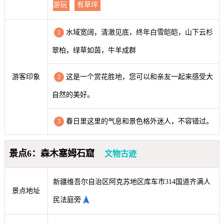
游玩
有草坪
水域宽阔，清澈见底，终年白雪皑皑，山下云杉
1
翠柏，绿草如茵，牛羊成群
游客印象
这是一个赏花胜地，您可以和亲友一起来感受大
2
自然的美好。
春日里这里的气息和景色格外迷人，不容错过。
3
景点6：森木塞姆石窟
文物古迹
新疆维吾尔自治区阿克苏地区库车市314国道齐满人
景点地址
民法庭旁