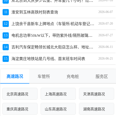
从北京到大庆多少公里、开车要几个小时？过路费、油费等
10
2026-07-10
11
淮安到玉林高铁时刻表查询
2026-06-07
上饶余干县新车上牌地点（车管所/机动车登记服务站）、上班时间、电话
12
2026-07-20
电机总功率50kW以下，带防紫外线/隔热玻璃的车有哪些？哪款值得买？
13
2026-07-27
吉利汽车保定畅领长城北大街店怎么样、地址、电话、上班时间查询
14
2026-06-11
15
海淀黄庄地铁站是几号线、首末班车时间表
2026-06-21
高速路况
车管所
充电桩
服务区
北京高速路况
上海高速路况
天津高速路况
重庆高速路况
山东高速路况
湖南高速路况