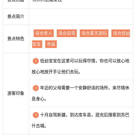
景点简介
适合老人
适合自驾
适合夏天游玩
适合低幼
景点特色
宝宝
寺庙
低幼宝宝在这里可以玩得尽情，你也可以放心地
1
放心地放开手让他们去玩。
年迈的父母需要一个安静舒适的场所，来尽情休
2
游客印象
息身心。
十月自驾新疆，到达库车县，逛完后搜索到苏巴
3
什古城。