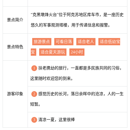
“克黑墩烽火台”位于阿克苏地区库车市，是一座历史
景点简介
悠久的军事观测塔楼，用于传递信息和报警。
旅游景点
可看日落
适合老人
适合低幼宝
景点特色
宝
适合夏天游玩
24小时
扶老携幼的旅行，一直都是多民族共同的习俗，
1
这里随时欢迎您的到来。
游客印象
感觉历史的长河，落日余晖中的沧凉，人的一生
2
短暂。
清凉一夏，这里很棒
3