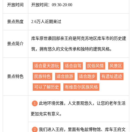
开放时间
开放时间：09:30-20:00
景点热度
2.6万人近期来过
库车原世袭回部亲王府是阿克苏地区库车市的历史建
景点简介
筑，拥有悠久的文化传承和独特的建筑风格。
适合夏天游玩
适合自驾
民俗风情
风景区
景点特色
民族特色
适合旅游
适合跑步
有遗址遗迹
可以了解历史
有维吾尔民族风格
此地环境优雅，人文景观悠久，让您的老年生活
1
更加充实有意义。
我们进入王府，里面有龟兹博物馆、库车王府文
2