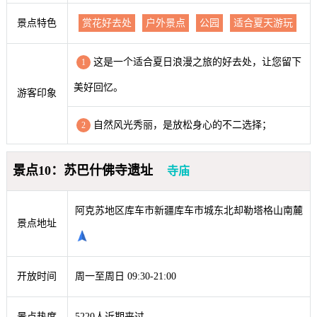
景点特色
赏花好去处
户外景点
公园
适合夏天游玩
这是一个适合夏日浪漫之旅的好去处，让您留下
1
美好回忆。
游客印象
自然风光秀丽，是放松身心的不二选择；
2
景点10：苏巴什佛寺遗址
寺庙
阿克苏地区库车市新疆库车市城东北却勒塔格山南麓
景点地址
开放时间
周一至周日 09:30-21:00
景点热度
5220人近期来过