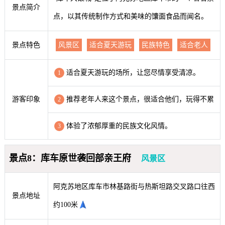
景点简介
点，以其传统制作方式和美味的馕面食品而闻名。
景点特色
风景区
适合夏天游玩
民族特色
适合老人
适合夏天游玩的场所，让您尽情享受清凉。
1
游客印象
推荐老年人来这个景点，很适合他们，玩得不累
2
体验了浓郁厚重的民族文化风情。
3
景点8：库车原世袭回部亲王府
风景区
阿克苏地区库车市林基路街与热斯坦路交叉路口往西
景点地址
约100米