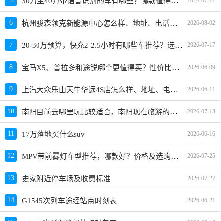
30万至40万带语音识别的车有哪些？哪款值得买？
5
2026-07-11
杭州骏森领克新能源中心怎么样、地址、电话、上班时间查询
6
2026-08-02
20-30万预算，快充2-2.5小时有哪些车推荐？选哪款好？
7
2026-07-17
宝马X5、普拉多和途锐哪个更值得买？性价比、配置对比
8
2026-06-09
上汽大众乐山天牛华远4S店怎么样、地址、电话、上班时间查询
9
2026-06-11
南阳目前去哪里玩比较适合，南阳现在旅游的最佳地方、景点推荐
10
2026-07-13
11
17万落地买什么suv
2026-06-16
MPV带前雾灯车型推荐，哪款好？价格及选购指南
12
2026-07-25
13
史家附近停车场及收费标准
2026-07-27
14
G1545次列车途经站点时刻表
2026-06-21