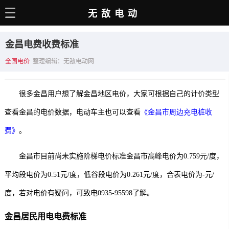
无敌电动
主页
金昌电费收费标准
电动百科
全国电价
整理编辑：无敌电动网
电车资讯
很多金昌用户想了解金昌地区电价，大家可根据自己的计价类型
电车手册
查看金昌的电价数据，电动车主也可以查看
《金昌市周边充电桩收
选车推荐
费》
。
充电站
金昌市目前尚未实施阶梯电价标准金昌市高峰电价为0.759元/度，
用车百科
平均段电价为0.51元/度，低谷段电价为0.261元/度，合表电价为-元/
销量榜
度，若对电价有疑问，可致电0935-95598了解。
经销商
金昌居民用电电费标准