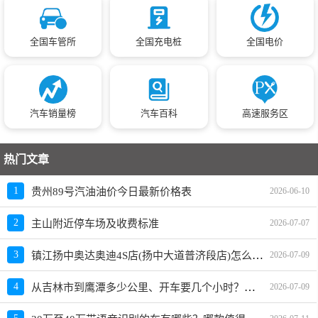
全国车管所
全国充电桩
全国电价
汽车销量榜
汽车百科
高速服务区
热门文章
1
贵州89号汽油油价今日最新价格表
2026-06-10
2
主山附近停车场及收费标准
2026-07-07
镇江扬中奥达奥迪4S店(扬中大道普济段店)怎么样、地址、电话、上班时间查询
3
2026-07-09
从吉林市到鹰潭多少公里、开车要几个小时？过路费、油费等
4
2026-07-09