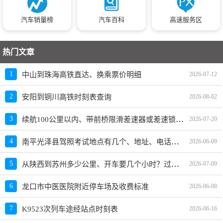
汽车销量榜
汽车百科
高速服务区
热门文章
1
中山到珠海高铁直达、换乘票价明细
2026-07-12
2
安阳到铜川高铁时刻表查询
2026-08-02
续航100公里以内、带前桥限滑差速器或差速锁的车型有哪些？哪款值得买？
3
2026-07-20
南平光泽县驾照考试地点有几个、地址、电话、工作时间
4
2026-06-09
从陕西到苏州多少公里、开车要几个小时？过路费、油费等
5
2026-07-09
6
龙口市中医医院附近停车场及收费标准
2026-06-08
7
K9523次列车途经站点时刻表
2026-06-16