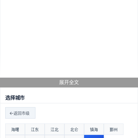
展开全文
选择城市
返回市级
海曙
江东
江北
北仑
镇海
鄞州