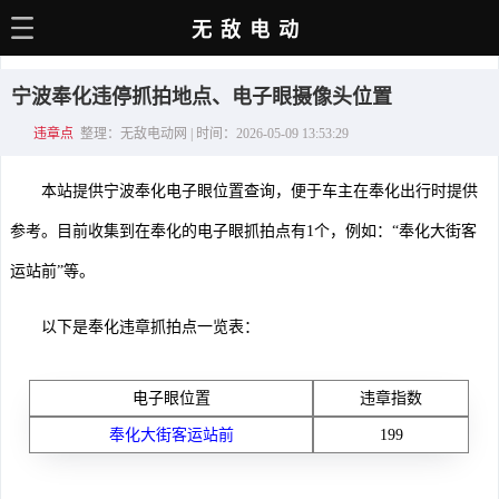
无敌电动
主页
宁波奉化违停抓拍地点、电子眼摄像头位置
电动百科
违章点
整理：无敌电动网 | 时间：2026-05-09 13:53:29
电车资讯
本站提供宁波奉化电子眼位置查询，便于车主在奉化出行时提供
电车手册
参考。目前收集到在奉化的电子眼抓拍点有1个，例如：“奉化大街客
选车推荐
运站前”等。
充电站
以下是奉化违章抓拍点一览表：
用车百科
销量榜
电子眼位置
违章指数
奉化大街客运站前
199
经销商