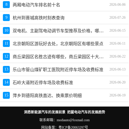
8
两厢电动汽车排名前十名
2026-06-06
9
杭州到晋城高铁时刻表查询
2026-07-26
双电机、主副驾电动调节车型推荐及价格，哪款车好？
10
2026-06-15
11
北京朝阳区游玩好去处，北京朝阳区有哪些景点
2026-06-11
商丘梁园区名胜古迹有哪些，商丘梁园区十大景点名胜古迹推荐
12
2026-06-22
13
乐山市管山煤矿职工医院附近停车场及收费标准
2026-06-13
14
石岭大道附近停车场及收费标准
2026-06-20
15
萍乡到德阳高铁直达、换乘票价明细
2026-06-19
洞悉新能源汽车的发展前景 把握电动汽车的发展趋势
联系邮箱：modiauto@foxmail.com
网站备案：
粤ICP备20063297号