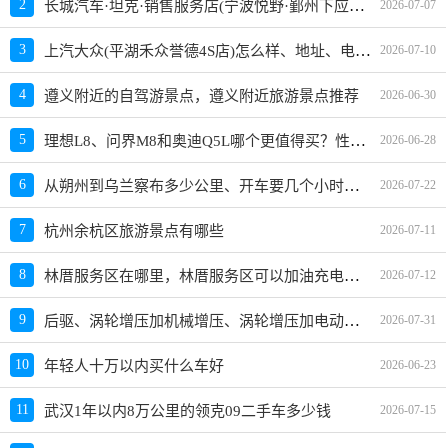
[淳安]淳安-淳杨线_(36KM+450M处)
4926
长城汽车·坦克·销售服务店(宁波悦野·鄞州下应北路店)怎么样、地址、电话、上班时间查询
2
2026-07-07
紫霞街_紫霞街五常港路口(西溪华府附近。)
3397
上汽大众(平湖禾众誉德4S店)怎么样、地址、电话、上班时间查询
3
2026-07-10
建德市新安江街道新衢路_新衢路大润发公交专用道(大
3674
润发公交专用道)
4
遵义附近的自驾游景点，遵义附近旅游景点推荐
2026-06-30
[下城区]临丁路_临丁路石桥路口()
3349
理想L8、问界M8和奥迪Q5L哪个更值得买？性价比、配置对比
5
2026-06-28
百里路鹿城区麻行小区五幢百里西路人行道上
3148
从朔州到乌兰察布多少公里、开车要几个小时？过路费、油费等
6
2026-07-22
G50沪渝高速 148公里 150米 方向 上行
3748
京福线1581km＋900m嵊州到三界
3931
7
杭州余杭区旅游景点有哪些
2026-07-11
绍兴市柯桥区旺角豪口福旁
3375
林厝服务区在哪里，林厝服务区可以加油充电吗？
8
2026-07-12
[绕城地区]G2501杭州绕城高速_(74KM+900M南向北)
4297
后驱、涡轮增压加机械增压、涡轮增压加电动增压车型推荐，哪款好？价格多少？
9
G2501杭州绕城高速_(杭州市绕城公路南线西向北
2026-07-31
6722
41Km+680m)
10
年轻人十万以内买什么车好
2026-06-23
[绕城地区]G2501杭州绕城高速_(107KM+800M西向东)
9122
新大路727号（2047酒店）路段
3194
11
武汉1年以内8万公里的领克09二手车多少钱
2026-07-15
[桐庐]桐庐－迎春路_体育场路口()
5329