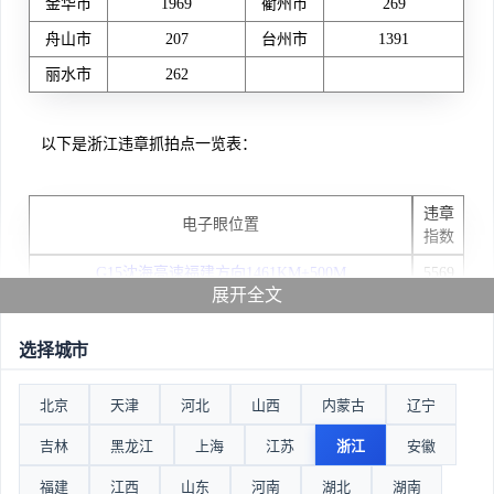
金华市
1969
衢州市
269
舟山市
207
台州市
1391
丽水市
262
以下是浙江违章抓拍点一览表：
违章
电子眼位置
指数
G15沈海高速福建方向1461KM+500M
5569
展开全文
永嘉县张堡东路
4535
二广高速454公里950米
3478
选择城市
[绕城地区]G2501杭州绕城高速_(杭州市绕城公路南线
7143
北京
天津
河北
山西
内蒙古
辽宁
东向西61Km+100m)
G25长深高速2221公里460米（杭州方向）
7775
吉林
黑龙江
上海
江苏
浙江
安徽
兴宁路－徐霞客大道
3213
福建
江西
山东
河南
湖北
湖南