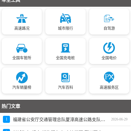
车主工具
萧山－江寺路_江寺路文化路口(江寺路文化路北口)
3067
萧山－大弄_萧山－大弄(null)
3957
S26诸永高速诸暨方向155KM+10M
4433
高速路况
城市限行
自驾游
中环西路洪兴路路口
6557
桃园路西山路口
3525
洋江路越兴路口
3414
全国车管所
全国充电桩
全国电价
嘉兴平湖市如意路与解放路交叉路口
5569
[淳安]新淳线_((S302)82KM+700M处)
3013
同心路单行线
3036
汽车销量榜
汽车百科
高速服务区
城东路与四明东路路口西侧
5366
环城北路_环城北路密渡桥路口(环城北路292号附近)
12198
热门文章
县前西街与紫金路路口
2941
福建省公安厅交通管理总队厦漳高速公路支队五大队地址、电话、上班时间、能处理违章吗
1
2026-06-29
旭阳路千帆路路段
3172