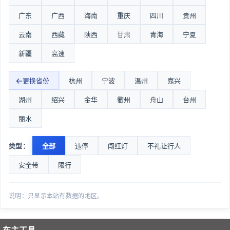
204国道黄山上坡卡口
3867
广东
广西
海南
重庆
四川
贵州
昌盛路洪兴路路口
3517
云南
西藏
陕西
甘肃
青海
宁夏
[西湖区]之江路_之江路之浦路口(东口)
3273
新疆
高速
逆向行驶-郑旦路西施故里单行1号岗亭入口
3614
G1512甬金高速义亭收费站-G1512甬金高速义亭收费站
5333
更换省份
杭州
宁波
温州
嘉兴
G1523甬莞高速0000KM500M-G1501宁波绕城高速云龙
湖州
绍兴
金华
衢州
舟山
台州
5260
收费站
丽水
浙江省绍兴市柯桥区金柯桥大道柯袍线立交100米
4480
余姚市阳明西路(宁波银行附近)
2954
类型：
全部
违停
闯红灯
不礼让行人
长邱新线3KM＋930M路段 南向北
3883
安全带
限行
[建德]沪瑞线_(沪瑞线杭新景新安江高速出口东)
3710
仙清线123公里810米埭下段
4593
说明：只显示本站有数据的地区。
上虞称山路康亭路口
3299
罗星街道城西卡口兴善大道7KM＋300M
4780