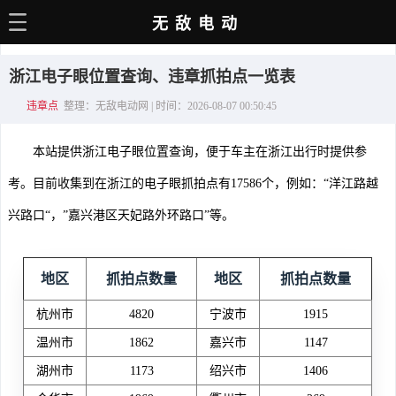
无敌电动
主页
浙江电子眼位置查询、违章抓拍点一览表
电动百科
违章点
整理：无敌电动网 | 时间：2026-08-07 00:50:45
电车资讯
本站提供浙江电子眼位置查询，便于车主在浙江出行时提供参
电车手册
考。目前收集到在浙江的电子眼抓拍点有17586个，例如：“洋江路越
选车推荐
兴路口“，”嘉兴港区天妃路外环路口”等。
充电站
用车百科
地区
抓拍点数量
地区
抓拍点数量
销量榜
杭州市
4820
宁波市
1915
温州市
1862
嘉兴市
1147
经销商
湖州市
1173
绍兴市
1406