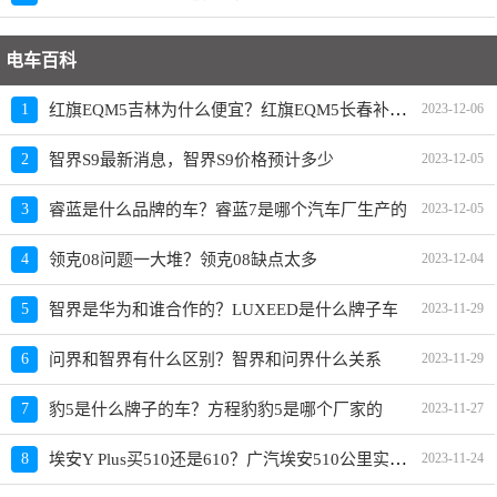
电车百科
红旗EQM5吉林为什么便宜？红旗EQM5长春补贴政策
1
2023-12-06
2
智界S9最新消息，智界S9价格预计多少
2023-12-05
3
睿蓝是什么品牌的车？睿蓝7是哪个汽车厂生产的
2023-12-05
4
领克08问题一大堆？领克08缺点太多
2023-12-04
5
智界是华为和谁合作的？LUXEED是什么牌子车
2023-11-29
6
问界和智界有什么区别？智界和问界什么关系
2023-11-29
7
豹5是什么牌子的车？方程豹豹5是哪个厂家的
2023-11-27
埃安Y Plus买510还是610？广汽埃安510公里实际跑多远
8
2023-11-24