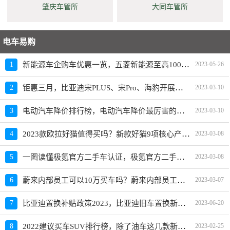
肇庆车管所
大同车管所
电车易购
新能源车企购车优惠一览，五菱新能源至高10000元限时补贴
1
2023-05-26
钜惠三月，比亚迪宋PLUS、宋Pro、海豹开展限时优惠活动
2
2023-03-10
电动汽车降价排行榜，电动汽车降价最厉害的品牌是？
3
2023-03-10
2023款欧拉好猫值得买吗？新款好猫9项核心产品力重磅升级
4
2023-03-08
一图读懂极氪官方二手车认证，极氪官方二手车入口上线
5
2023-03-08
蔚来内部员工可以10万买车吗？蔚来内部员工爆料
6
2023-03-07
比亚迪置换补贴政策2023，比亚迪旧车置换新车价格表
7
2023-06-20
2022建议买车SUV排行榜，除了油车这几款新能源SUV也建议买
8
2023-02-25