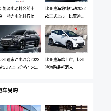
新能源电池排名前十
比亚迪海豹纯电动2022
名，动力电池排行榜前
款正式上市，比亚迪海
十名
豹纯电动报价20.98万起
比亚迪宋油电混合2022
比亚迪海鸥上市，比亚
款SUV上市价格？宋
迪海鸥最新消息
PLUS DM-i 5G版上市消
息
电车易购