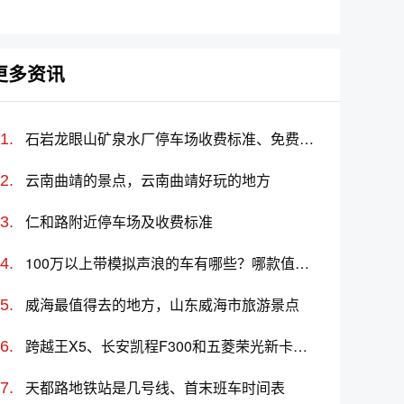
名及价格一览
车标志图片大全
更多资讯
石岩龙眼山矿泉水厂停车场收费标准、免费时长、日租月租信息
云南曲靖的景点，云南曲靖好玩的地方
仁和路附近停车场及收费标准
100万以上带模拟声浪的车有哪些？哪款值得推荐？
威海最值得去的地方，山东威海市旅游景点
跨越王X5、长安凯程F300和五菱荣光新卡专用车哪个更值得买？性价比、配置对比
天都路地铁站是几号线、首末班车时间表