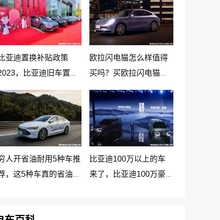
比亚迪置换补贴政策
欧拉闪电猫怎么样值得
2023，比亚迪旧车置换
买吗？买欧拉闪电猫十
新车价格表
大忠告
穷人开省油耐用5种车推
比亚迪100万以上的车
荐，这5种车真的省油又
来了，比亚迪100万豪
耐用
车贵在哪里
电车百科