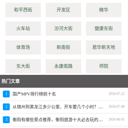
和平西街
开发区
精华
火车站
汾河大街
健康东街
体育场
新南街
君华新天地
东大街
永康南路
师院
热门文章
1
国产MPV排行榜前十名
2026-07-22
从锦州到黑龙江多少公里、开车要几个小时？过路费、油费等
2
2026-07-08
衡阳有哪些景点推荐，衡阳旅游十大必去玩的景区
3
2026-06-01