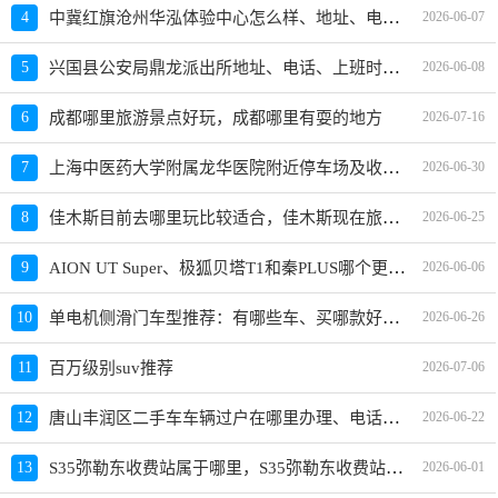
中冀红旗沧州华泓体验中心怎么样、地址、电话、上班时间查询
4
2026-06-07
兴国县公安局鼎龙派出所地址、电话、上班时间、能处理违章吗
5
2026-06-08
6
成都哪里旅游景点好玩，成都哪里有耍的地方
2026-07-16
上海中医药大学附属龙华医院附近停车场及收费标准
7
2026-06-30
佳木斯目前去哪里玩比较适合，佳木斯现在旅游的最佳地方、景点推荐
8
2026-06-25
AION UT Super、极狐贝塔T1和秦PLUS哪个更值得买？性价比、配置对比
9
2026-06-06
单电机侧滑门车型推荐：有哪些车、买哪款好、价格参考
10
2026-06-26
11
百万级别suv推荐
2026-07-06
唐山丰润区二手车车辆过户在哪里办理、电话、上班时间
12
2026-06-22
S35弥勒东收费站属于哪里，S35弥勒东收费站入口的详细地址
13
2026-06-01