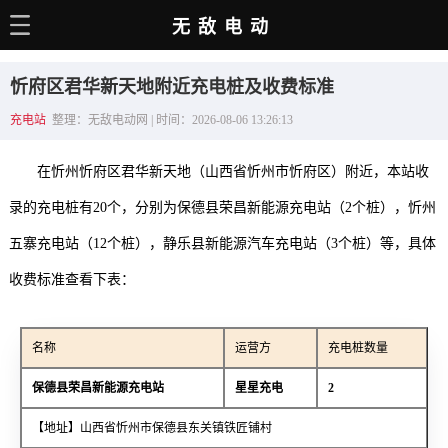
无敌电动
主页
忻府区君华新天地附近充电桩及收费标准
电动百科
充电站
整理：无敌电动网 | 时间：2026-08-06 13:26:13
电车资讯
在忻州忻府区君华新天地（山西省忻州市忻府区）附近，本站收
电车手册
录的充电桩有20个，分别为保德县荣昌新能源充电站（2个桩），忻州
选车推荐
五寨充电站（12个桩），静乐县新能源汽车充电站（3个桩）等，具体
充电站
收费标准查看下表：
用车百科
名称
运营方
充电桩数量
销量榜
保德县荣昌新能源充电站
星星充电
2
经销商
【地址】山西省忻州市保德县东关镇铁匠铺村