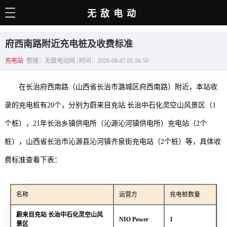
无敌电动
主页
府西南路附近充电桩及收费标准
电动百科
充电站
整理：无敌电动网 | 时间：2026-08-07 01:56:50
电车资讯
在长治府西南路（山西省长治市潞城区府西南路）附近，本站收
电车手册
录的充电桩有20个，分别为蔚来目充站 长治中石化灵空山风景区（1
选车推荐
个桩），21年长治乡镇供电所（沁源沁河镇供电所）充电站（2个
充电站
桩），山西省长治市沁源县沁河镇齐泉街充电站（2个桩）等，具体收
用车百科
费标准查看下表：
销量榜
名称
运营方
充电桩数量
经销商
蔚来目充站 长治中石化灵空山风
NIO Power
1
景区