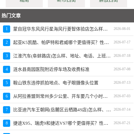
热门文章
蒙自冠华东风风行星海风行菱智体验店怎么样、地址、电话、上班时间查询
1
2026-08-01
起亚K5凯酷、帕萨特和君威哪个更值得买？性价比、配置对比
2
2026-07-17
江淮汽车(阜蚌路店)怎么样、地址、电话、上班时间查询
3
2026-07-18
4
涟水县南园医院附近停车场及收费标准
2026-07-08
5
鞍山铁东违停抓拍地点、电子眼摄像头位置
2026-07-13
从阿拉善盟到常州多少公里、开车要几个小时？过路费、油费等
6
2026-07-03
比亚迪汽车王朝网(岳麓区云栖路4S店)怎么样、地址、电话、上班时间查询
7
2026-07-14
捷途X95、瑞虎9和捷达VS7哪个更值得买？性价比、配置对比
8
2026-07-21