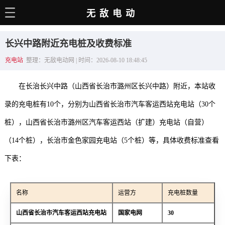
无敌电动
主页
长兴中路附近充电桩及收费标准
电动百科
充电站
整理：无敌电动网 | 时间：2026-08-10 18:48:45
电车资讯
在长治长兴中路（山西省长治市潞州区长兴中路）附近，本站收
电车手册
录的充电桩有10个，分别为山西省长治市汽车客运西站充电站（30个
选车推荐
桩），山西省长治市潞州区汽车客运西站（扩建）充电站（自营）
充电站
（14个桩），长治市金色家园充电站（5个桩）等，具体收费标准查看
用车百科
下表：
销量榜
名称
运营方
充电桩数量
经销商
山西省长治市汽车客运西站充电站
国家电网
30