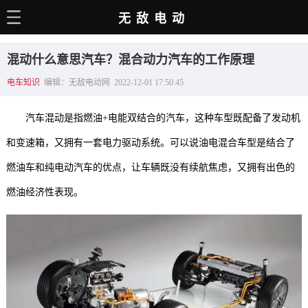
无敌电动
主页
混动什么意思汽车？混合动力汽车的工作原理
电动百科
电车知识
编辑：无敌电动网 2022-12-01 17:50:45
电车资讯
汽车混动是指燃油+电能双结合的汽车，这种车型既配备了发动机
电车手册
和变速箱，又拥有一套电力驱动系统。可以说油电混合车型是结合了
选车推荐
燃油车和纯电动汽车的优点，让车辆既没有续航焦虑，又拥有出色的
充电站
燃油经济性表现。
用车百科
销量榜
经销商