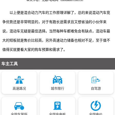
以上便是混合动力汽车的工作原理详解了，总的来说混动汽车竞
争优势还是非常明显的，对于有跑长途需求且又想省油的小伙伴来
说，混动车无疑是最佳选择。当然每种车都难免会有缺点，混动车最
大的短板就是售价比较高，另外高速动力储备也相对不足，至于值不
值得买就要看大家的购车预算和需求了。
车主工具
高速路况
城市限行
自驾游
全国车管所
全国充电桩
全国电价