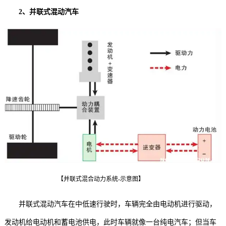
2、并联式混动汽车
【并联式混合动力系统-示意图】
并联式混动汽车在中低速行驶时，车辆完全由电动机进行驱动，
发动机给电动机和蓄电池供电，此时车辆就像一台纯电汽车；但当车