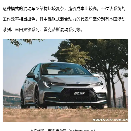
这种模式的混动车型结构比较复杂，造价成本比较高，不过该系统的
工作效率相当出色，其中混联式混合动力的代表车型分别有本田混动
系列、丰田双擎系列、雷克萨斯混动系列等。
本文作者：无敌-电动网（modiauto.com.cn）