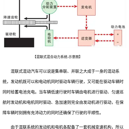
【混联式混合动力系统-示意图】
混联式混动汽车可以说是集串联、并联之大成于一身的混动系
统，发动机既可以和电动机同时驱动车辆行驶，又可能在驱动车辆时
同时给蓄电池充电。当车辆低速行驶时车辆由电机进行驱动、匀速巡
航时发动机和电机同时驱动、急加速则完全由发动机进行驱动，在保
障车辆时刻拥有充沛动力的同时还确保了行驶的平顺性。
由于混联系统的发动机和电机各配备了一套机械变速机构，所以