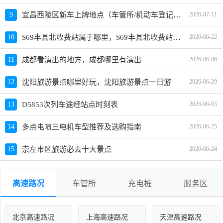
宜昌西陵区新车上牌地点（车管所/机动车登记服务站）、上班时间、电话
9
2026-07-11
S69丰县北收费站属于哪里，S69丰县北收费站入口的详细地址
10
2026-06-22
11
成都看演出的地方，成都哪里有演出
2026-06-06
12
沈阳旅游景点哪里好玩，沈阳旅游景点一日游
2026-06-29
13
D5853次列车途经站点时刻表
2026-06-05
14
多点电喷三电机车型推荐及选购指南
2026-06-25
15
崇左市区旅游必去十大景点
2026-06-24
高速路况
车管所
充电桩
服务区
北京高速路况
上海高速路况
天津高速路况