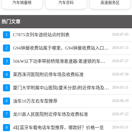
汽车销量榜
汽车百科
高速服务区
热门文章
1
C7875次列车途经站点时刻表
2026-07-05
G94钟屋收费站属于哪里，G94钟屋收费站入口的详细地址
2
2026-07-15
50kW以下功率带前桥限滑差速器/差速锁的车型有哪些？哪款值得买？
3
2026-07-27
4
莱西洙河医院附近停车场及收费标准
2026-07-30
厦门大学附属中山医院(厦禾分部)附近停车场及收费标准
5
2026-05-31
6
油车10万左右车型推荐
2026-06-29
7
龙川县人民医院附近停车场及收费标准
2026-07-22
8
4缸蓝牙车载电话车型推荐，哪款好？价格一览
2026-05-31