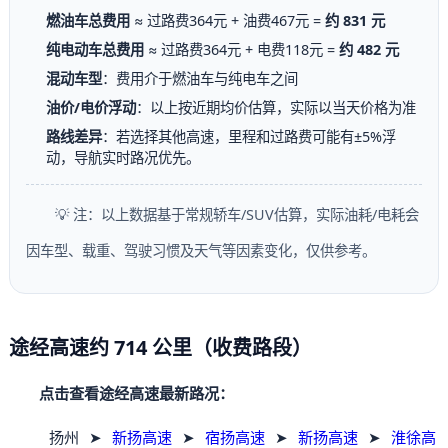
燃油车总费用
≈ 过路费364元 + 油费467元 =
约 831 元
纯电动车总费用
≈ 过路费364元 + 电费118元 =
约 482 元
混动车型
：费用介于燃油车与纯电车之间
油价/电价浮动
：以上按近期均价估算，实际以当天价格为准
路线差异
：若选择其他高速，里程和过路费可能有±5%浮
动，导航实时路况优先。
💡 注：以上数据基于常规轿车/SUV估算，实际油耗/电耗会
因车型、载重、驾驶习惯及天气等因素变化，仅供参考。
途经高速约 714 公里（收费路段）
点击查看途经高速最新路况：
扬州
➤
新扬高速
➤
宿扬高速
➤
新扬高速
➤
淮徐高