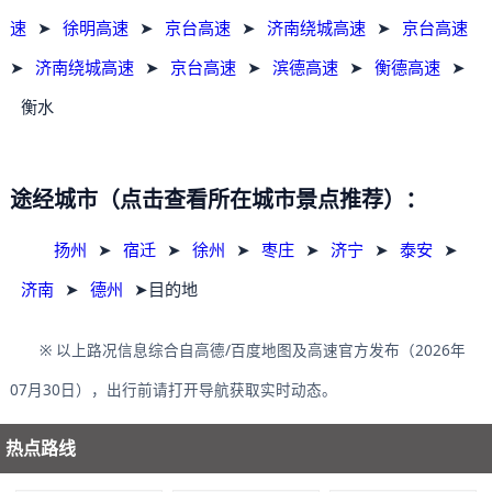
速
➤
徐明高速
➤
京台高速
➤
济南绕城高速
➤
京台高速
➤
济南绕城高速
➤
京台高速
➤
滨德高速
➤
衡德高速
➤
衡水
途经城市（点击查看所在城市景点推荐）：
扬州
➤
宿迁
➤
徐州
➤
枣庄
➤
济宁
➤
泰安
➤
济南
➤
德州
➤目的地
※ 以上路况信息综合自高德/百度地图及高速官方发布（2026年
07月30日），出行前请打开导航获取实时动态。
热点路线