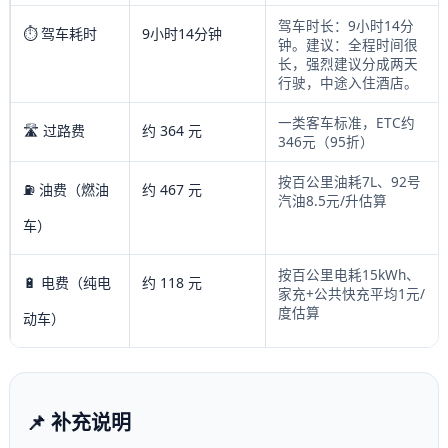
驾车时长：9小时14分
⏱️ 驾车耗时
9小时14分钟
钟。建议：全程时间很
长，强烈建议分成两天
行驶，中途入住酒店。
一类客车标准，ETC约
🛣️ 过路费
约 364 元
346元（95折）
按百公里油耗7L、92号
⛽ 油费（燃油
约 467 元
汽油8.5元/升估算
车）
按百公里电耗15kWh、
🔋 电费（纯电
约 118 元
家充+公共快充平均1元/
度估算
动车）
📌 补充说明