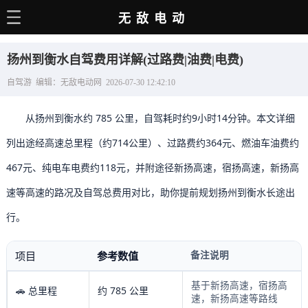
无敌电动
主页
扬州到衡水自驾费用详解(过路费|油费|电费)
电动百科
自驾游 编辑：无敌电动网 2026-07-30 12:42:10
电车资讯
从扬州到衡水约 785 公里，自驾耗时约9小时14分钟。本文详细
电车手册
列出途经高速总里程（约714公里）、过路费约364元、燃油车油费约
选车推荐
467元、纯电车电费约118元，并附途径新扬高速，宿扬高速，新扬高
充电站
速等高速的路况及自驾总费用对比，助你提前规划扬州到衡水长途出
用车百科
行。
销量榜
备注说明
项目
参考数值
经销商
基于新扬高速，宿扬高
🚗 总里程
约 785 公里
速，新扬高速等路线