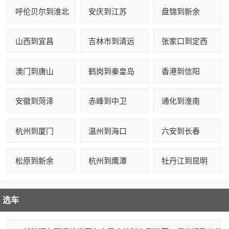
呼伦贝尔到淮北
安庆到江苏
盘锦到新余
山西到宜昌
吉林市到清远
张家口到定西
澳门到唐山
鹤岗到秦皇岛
香港到信阳
安徽到菏泽
赤峰到中卫
通化到淮南
杭州到厦门
温州到海口
六安到长春
松原到新余
杭州到鹰潭
牡丹江到昆明
选车