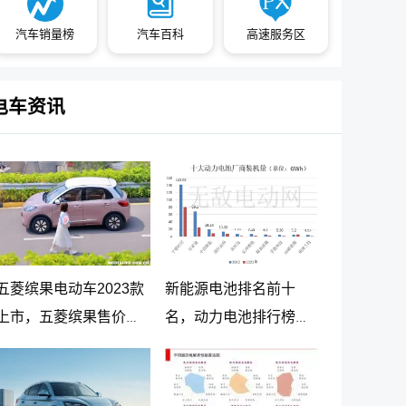
汽车销量榜
汽车百科
高速服务区
电车资讯
五菱缤果电动车2023款
新能源电池排名前十
上市，五菱缤果售价
名，动力电池排行榜前
5.98万起
十名