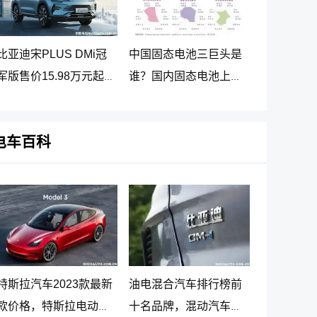
比亚迪宋PLUS DMi冠
中国固态电池三巨头是
军版售价15.98万元起，
谁？国内固态电池上市
2023宋PLUS DM-i冠军
公司排名
版正式上市
电车百科
特斯拉汽车2023款最新
油电混合汽车排行榜前
款价格，特斯拉电动汽
十名品牌，混动汽车十