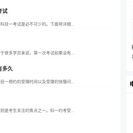
考试
目一考试是必不可少的。下面将详细...
很多学员来说，第一次考试如果没有...
有多久
一预约的受理时间以及受理的快慢问...
是考生关注的焦点之一。科一约考受...