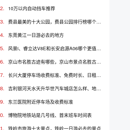
10万以内自动挡车推荐
费县最美的十大公园，费县公园排行榜哪个最好玩
东莞黄江一日游必去的地方
风景i、睿立达V8E和长安启源A06哪个更值得买？性价比、配置对比
京山市名胜古迹有哪些，京山市景点名胜古迹推荐
长兴大厦停车场收费标准、免费时长、日租月租信息
吉利银河天水天升华世汽车城店怎么样、地址、电话、上班时间查询
东兰医院附近停车场及收费标准
博物院地铁站是几号线、首末班车时间表
铁岭市旅游十大景点，铁岭一日游必去的景点