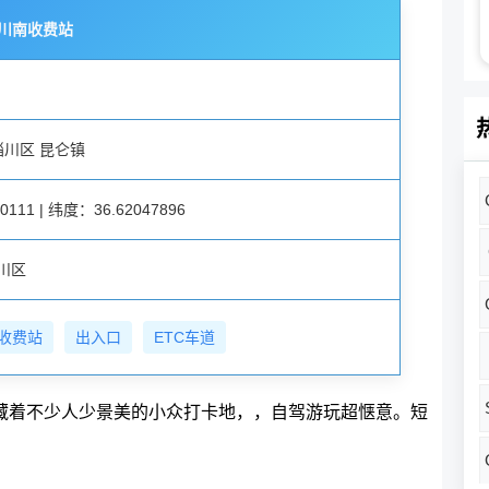
淄川南收费站
淄川区 昆仑镇
111 | 纬度：36.62047896
川区
收费站
出入口
ETC车道
边藏着不少人少景美的小众打卡地，，自驾游玩超惬意。短