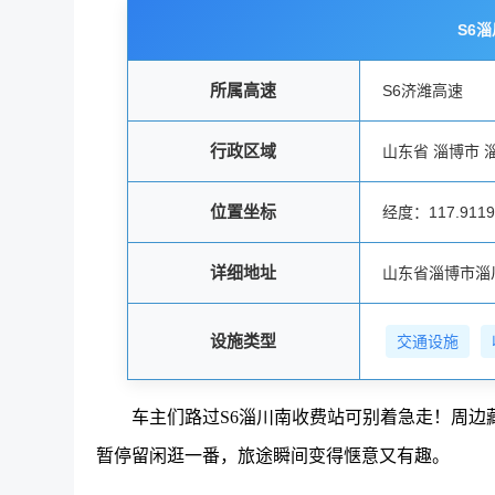
S6
所属高速
S6济潍高速
行政区域
山东省 淄博市 
位置坐标
经度：117.91190
详细地址
山东省淄博市淄
设施类型
交通设施
车主们路过S6淄川南收费站可别着急走！周
暂停留闲逛一番，旅途瞬间变得惬意又有趣。