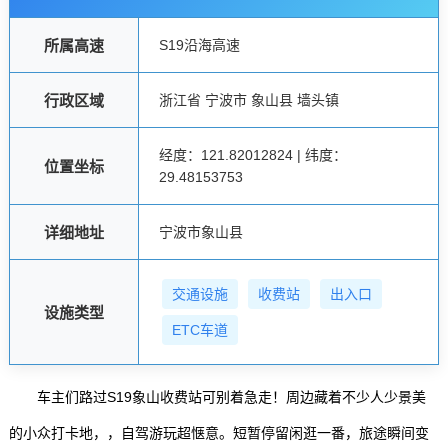
所属高速
S19沿海高速
行政区域
浙江省 宁波市 象山县 墙头镇
经度：121.82012824 | 纬度：
位置坐标
29.48153753
详细地址
宁波市象山县
交通设施
收费站
出入口
设施类型
ETC车道
车主们路过S19象山收费站可别着急走！周边藏着不少人少景美
的小众打卡地，，自驾游玩超惬意。短暂停留闲逛一番，旅途瞬间变