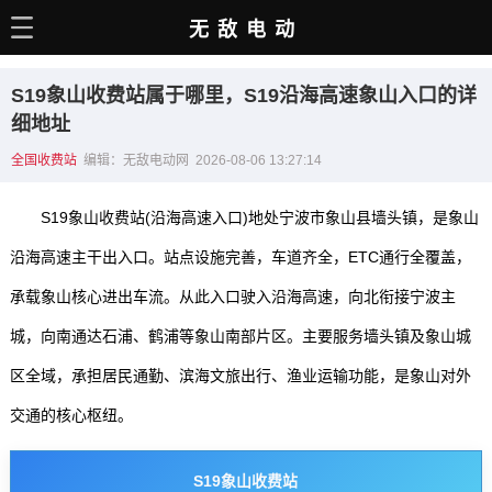
无敌电动
主页
S19象山收费站属于哪里，S19沿海高速象山入口的详
电动百科
细地址
全国收费站
编辑：无敌电动网 2026-08-06 13:27:14
电车资讯
电车手册
S19象山收费站(沿海高速入口)地处宁波市象山县墙头镇，是象山
选车推荐
沿海高速主干出入口。站点设施完善，车道齐全，ETC通行全覆盖，
承载象山核心进出车流。从此入口驶入沿海高速，向北衔接宁波主
充电站
城，向南通达石浦、鹤浦等象山南部片区。主要服务墙头镇及象山城
用车百科
区全域，承担居民通勤、滨海文旅出行、渔业运输功能，是象山对外
销量榜
交通的核心枢纽。
经销商
S19象山收费站