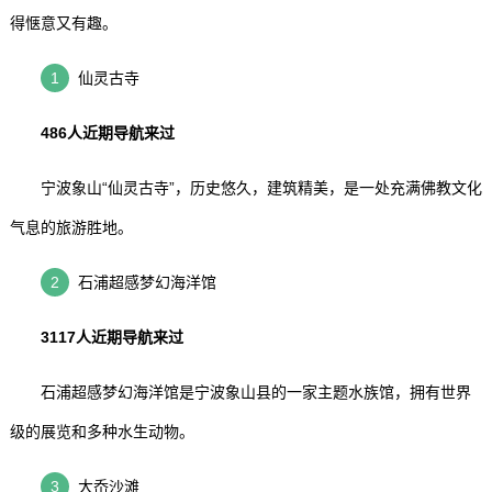
得惬意又有趣。
1
仙灵古寺
486人近期导航来过
宁波象山“仙灵古寺”，历史悠久，建筑精美，是一处充满佛教文化
气息的旅游胜地。
2
石浦超感梦幻海洋馆
3117人近期导航来过
石浦超感梦幻海洋馆是宁波象山县的一家主题水族馆，拥有世界
级的展览和多种水生动物。
3
大岙沙滩