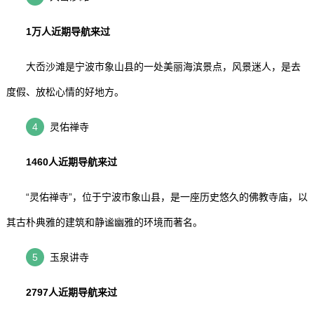
1万人近期导航来过
大岙沙滩是宁波市象山县的一处美丽海滨景点，风景迷人，是去
度假、放松心情的好地方。
4
灵佑禅寺
1460人近期导航来过
“灵佑禅寺”，位于宁波市象山县，是一座历史悠久的佛教寺庙，以
其古朴典雅的建筑和静谧幽雅的环境而著名。
5
玉泉讲寺
2797人近期导航来过