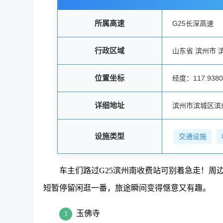
所属高速
G25长深高速
行政区域
山东省 滨州市 
位置坐标
经度：117.93807
详细地址
滨州市滨城区滨
设施类型
交通设施
车主们路过G25滨州南收费站可别着急走！周
短暂停留闲逛一番，旅途瞬间变得惬意又有趣。
玉佛寺
1