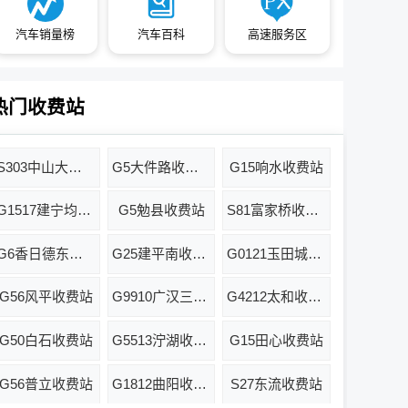
汽车销量榜
汽车百科
高速服务区
热门收费站
S303中山大道收费站
G5大件路收费站
G15响水收费站
G1517建宁均口收费站
G5勉县收费站
S81富家桥收费站
G6香日德东收费站
G25建平南收费站
G0121玉田城北收费站
G56风平收费站
G9910广汉三星堆收费站
G4212太和收费站
G50白石收费站
G5513泞湖收费站
G15田心收费站
G56普立收费站
G1812曲阳收费站
S27东流收费站