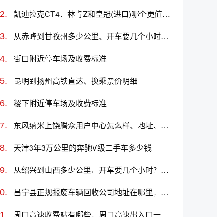
凯迪拉克CT4、林肯Z和皇冠(进口)哪个更值得买？性价比、配置对比
从赤峰到甘孜州多少公里、开车要几个小时？过路费、油费等
街口附近停车场及收费标准
昆明到扬州高铁直达、换乘票价明细
稷下附近停车场及收费标准
东风纳米上饶腾众用户中心怎么样、地址、电话、上班时间查询
天津3年3万公里的奔驰V级二手车多少钱
从绍兴到山西多少公里、开车要几个小时？过路费、油费等
昌宁县正规报废车辆回收公司地址在哪里，咨询电话号码，汽车报废拆解中心
周口高速收费站有哪些，周口高速出入口一览表