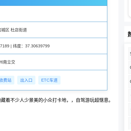
滨城区 杜店街道
189 | 纬度：37.30639799
州南立交
收费站
出入口
ETC车道
边藏着不少人少景美的小众打卡地，，自驾游玩超惬意。