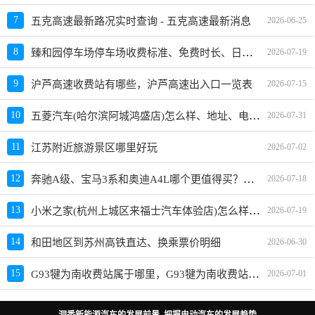
7
五克高速最新路况实时查询 - 五克高速最新消息
2026-06-25
臻和园停车场停车场收费标准、免费时长、日租月租信息
8
2026-07-19
9
沪芦高速收费站有哪些，沪芦高速出入口一览表
2026-07-15
五菱汽车(哈尔滨阿城鸿盛店)怎么样、地址、电话、上班时间查询
10
2026-07-31
11
江苏附近旅游景区哪里好玩
2026-07-02
奔驰A级、宝马3系和奥迪A4L哪个更值得买？性价比、配置对比
12
2026-07-18
小米之家(杭州上城区来福士汽车体验店)怎么样、地址、电话、上班时间查询
13
2026-07-19
14
和田地区到苏州高铁直达、换乘票价明细
2026-06-30
G93犍为南收费站属于哪里，G93犍为南收费站入口的详细地址
15
2026-07-01