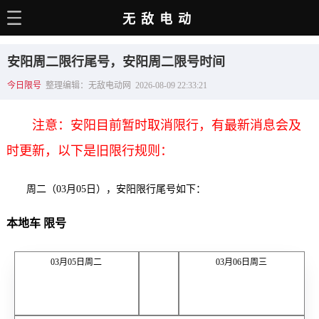
无敌电动
主页
安阳周二限行尾号，安阳周二限号时间
电动百科
今日限号
整理编辑：无敌电动网 2026-08-09 22:33:21
电车资讯
注意：安阳目前暂时取消限行，有最新消息会及
电车手册
时更新，以下是旧限行规则：
选车推荐
周二（03月05日），安阳限行尾号如下：
充电站
本地车 限号
用车百科
销量榜
03月05日周二
03月06日周三
经销商