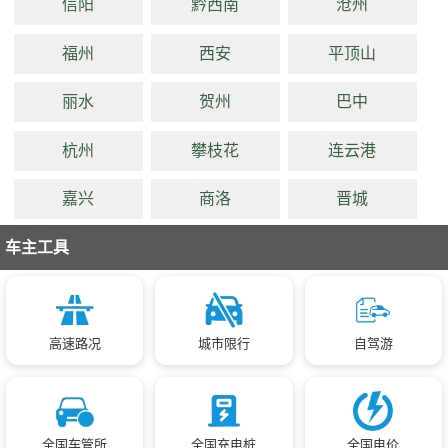
信阳
黔西南
沧州
福州
西安
平顶山
丽水
贺州
巴中
杭州
攀枝花
连云港
嘉兴
商洛
晋城
车主工具
高速路况
城市限行
自驾游
全国车管所
全国充电桩
全国电价