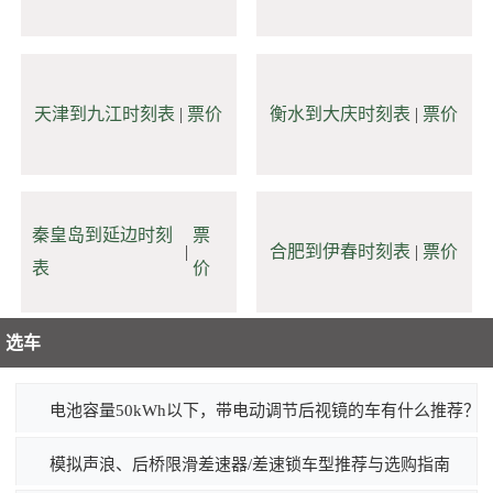
天津到九江时刻表
|
票价
衡水到大庆时刻表
|
票价
秦皇岛到延边时刻
票
|
合肥到伊春时刻表
|
票价
表
价
选车
电池容量50kWh以下，带电动调节后视镜的车有什么推荐？
模拟声浪、后桥限滑差速器/差速锁车型推荐与选购指南