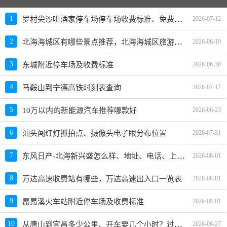
罗村尖沙咀酒家停车场停车场收费标准、免费时长、日租月租信息
1
2026-07-12
北海海城区有哪些景点推荐，北海海城区旅游十大必去玩的景区
2
2026-06-19
3
东城附近停车场及收费标准
2026-06-30
4
马鞍山到宁德高铁时刻表查询
2026-07-17
5
10万以内的新能源汽车推荐哪款好
2026-06-23
6
汕头闯红灯抓拍点、摄像头电子眼分布位置
2026-07-31
东风日产-北海新兴盛怎么样、地址、电话、上班时间查询
7
2026-08-01
8
万达高速收费站有哪些，万达高速出入口一览表
2026-08-01
9
昂昂溪火车站附近停车场及收费标准
2026-08-01
从唐山到宜昌多少公里、开车要几个小时？过路费、油费等
10
2026-06-27