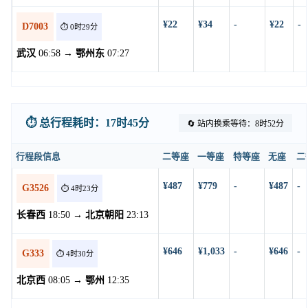
¥22
¥34
-
¥22
-
D7003
⏱️ 0时29分
武汉
06:58 →
鄂州东
07:27
⏱️ 总行程耗时：17时45分
🔄 站内换乘等待：8时52分
行程段信息
二等座
一等座
特等座
无座
二
¥487
¥779
-
¥487
-
G3526
⏱️ 4时23分
长春西
18:50 →
北京朝阳
23:13
¥646
¥1,033
-
¥646
-
G333
⏱️ 4时30分
北京西
08:05 →
鄂州
12:35