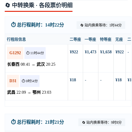
🔄 中转换乘 · 各段票价明细
⏱️ 总行程耗时：14时22分
🔄 站内换乘等待：1时44分
行程段信息
二等座
一等座
特等座
无座
二
¥922
¥1,473
¥1,658
¥922
-
G1292
⏱️ 11时44分
长春西
08:41 →
武汉
20:25
¥18
-
-
¥18
¥1
D31
⏱️ 0时54分
武昌
22:09 →
鄂州
23:03
⏱️ 总行程耗时：21时21分
🔄 站内换乘等待：9时8分