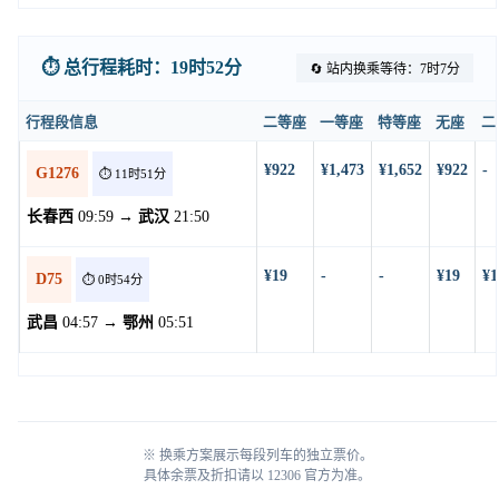
⏱️ 总行程耗时：19时52分
🔄 站内换乘等待：7时7分
行程段信息
二等座
一等座
特等座
无座
二
¥922
¥1,473
¥1,652
¥922
-
G1276
⏱️ 11时51分
长春西
09:59 →
武汉
21:50
¥19
-
-
¥19
¥1
D75
⏱️ 0时54分
武昌
04:57 →
鄂州
05:51
※ 换乘方案展示每段列车的独立票价。
具体余票及折扣请以 12306 官方为准。