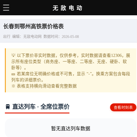
无敌电动
主页
长春到鄂州高铁票价格表
电动百科
出行 编辑：无敌电动网 数据时间：2026-05-08
电车资讯
💡 以下票价非实时数据，仅供参考，实时数据请查看12306，展
电车手册
示所有座位类型（商务座、一等座、二等座、无座、硬卧、软
卧等）。
选车推荐
🎫 若某席位无明确价格或不可售，显示 “-”。换乘方案包含每段
列车的详细票价。
充电站
※ 表格支持横向滑动查看完整数据
用车百科
🚆 直达列车 · 全席位票价
查看时刻表
销量榜
经销商
暂无直达列车数据