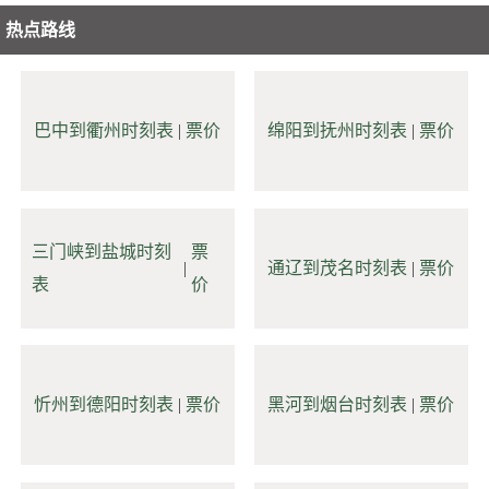
热点路线
巴中到衢州时刻表
|
票价
绵阳到抚州时刻表
|
票价
三门峡到盐城时刻
票
|
通辽到茂名时刻表
|
票价
表
价
忻州到德阳时刻表
|
票价
黑河到烟台时刻表
|
票价