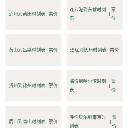
连云港到东营时刻
票
泸州到莆田时刻表
|
票价
|
表
价
黄山到吕梁时刻表
|
票价
通辽到抚州时刻表
|
票价
临汾到哈尔滨时刻
票
贺州到锦州时刻表
|
票价
|
表
价
呼伦贝尔到南京时
票
周口到唐山时刻表
|
票价
|
刻表
价