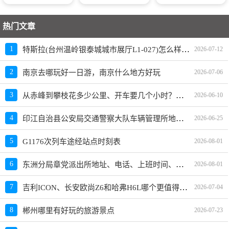
热门文章
特斯拉(台州温岭银泰城城市展厅L1-027)怎么样、地址、电话、上班时间查询
1
2026-07-12
2
南京去哪玩好一日游，南京什么地方好玩
2026-07-06
从赤峰到攀枝花多少公里、开车要几个小时？过路费、油费等
3
2026-06-10
印江自治县公安局交通警察大队车辆管理所地址、电话、上班时间、能处理违章吗
4
2026-06-25
5
G1176次列车途经站点时刻表
2026-08-01
东洲分局章党派出所地址、电话、上班时间、能处理违章吗
6
2026-08-01
吉利ICON、长安欧尚Z6和哈弗H6L哪个更值得买？性价比、配置对比
7
2026-07-04
8
郴州哪里有好玩的旅游景点
2026-07-23