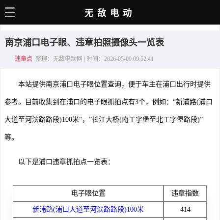
无敌电动
主页
南京浦口电子眼、违章拍照摄像头一览表
电动百科
违章点
整理：无敌电动网 | 时间：2026-05-09 09:52:41
电车资讯
本站提供南京浦口电子眼位置查询，便于车主在浦口出行时提供
电车手册
参考。目前收集到在浦口的电子眼抓拍点有3个，例如：“新浦路(浦口
选车推荐
大道至河滨路路段)100米“，”长江大桥(南工字堡至北工字堡路段)”
充电站
等。
用车百科
以下是浦口违章抓拍点一览表：
销量榜
电子眼位置
违章指数
经销商
新浦路(浦口大道至河滨路路段)100米
414