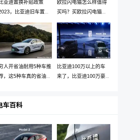
比亚迪置换补贴政策
欧拉闪电猫怎么样值得
2023，比亚迪旧车置换
买吗？买欧拉闪电猫十
新车价格表
大忠告
穷人开省油耐用5种车推
比亚迪100万以上的车
荐，这5种车真的省油又
来了，比亚迪100万豪
耐用
车贵在哪里
电车百科