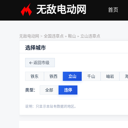
无敌电动网
首页
无敌电动网
>
全国违章点
»
鞍山
» 立山违章点
选择城市
返回市级
铁东
铁西
立山
千山
岫岩
类型：
全部
违停
说明：只显示本站有数据的地区。