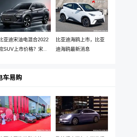
比亚迪宋油电混合2022
比亚迪海鸥上市，比亚
款SUV上市价格？宋
迪海鸥最新消息
PLUS DM-i 5G版上市消
息
电车易购