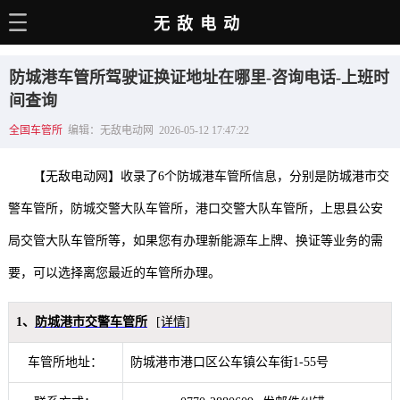
无敌电动
主页
防城港车管所驾驶证换证地址在哪里-咨询电话-上班时
电动百科
间查询
全国车管所
编辑：无敌电动网 2026-05-12 17:47:22
电车资讯
电车手册
【无敌电动网】收录了6个防城港车管所信息，分别是防城港市交
选车推荐
警车管所，防城交警大队车管所，港口交警大队车管所，上思县公安
局交管大队车管所等，如果您有办理新能源车上牌、换证等业务的需
充电站
要，可以选择离您最近的车管所办理。
用车百科
销量榜
1、
防城港市交警车管所
[详情]
经销商
车管所地址：
防城港市港口区公车镇公车街1-55号