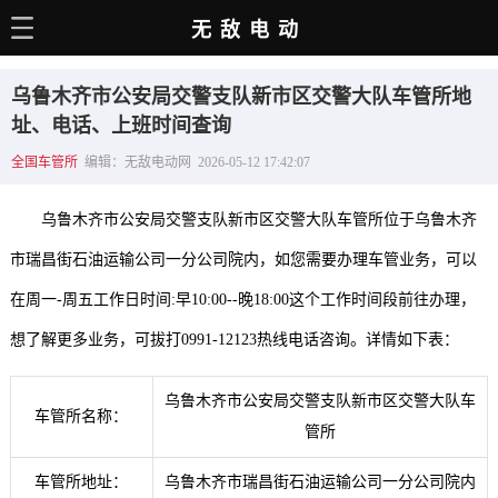
无敌电动
主页
乌鲁木齐市公安局交警支队新市区交警大队车管所地
电动百科
址、电话、上班时间查询
全国车管所
编辑：无敌电动网 2026-05-12 17:42:07
电车资讯
电车手册
乌鲁木齐市公安局交警支队新市区交警大队车管所位于乌鲁木齐
选车推荐
市瑞昌街石油运输公司一分公司院内，如您需要办理车管业务，可以
在周一-周五工作日时间:早10:00--晚18:00这个工作时间段前往办理，
充电站
想了解更多业务，可拔打0991-12123热线电话咨询。详情如下表：
用车百科
销量榜
乌鲁木齐市公安局交警支队新市区交警大队车
车管所名称：
管所
经销商
车管所地址：
乌鲁木齐市瑞昌街石油运输公司一分公司院内