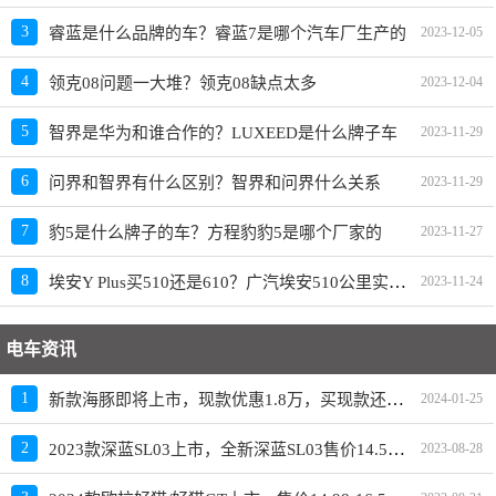
3
睿蓝是什么品牌的车？睿蓝7是哪个汽车厂生产的
2023-12-05
4
领克08问题一大堆？领克08缺点太多
2023-12-04
5
智界是华为和谁合作的？LUXEED是什么牌子车
2023-11-29
6
问界和智界有什么区别？智界和问界什么关系
2023-11-29
7
豹5是什么牌子的车？方程豹豹5是哪个厂家的
2023-11-27
埃安Y Plus买510还是610？广汽埃安510公里实际跑多远
8
2023-11-24
电车资讯
新款海豚即将上市，现款优惠1.8万，买现款还是再等等
1
2024-01-25
2023款深蓝SL03上市，全新深蓝SL03售价14.59-19.19万元
2
2023-08-28