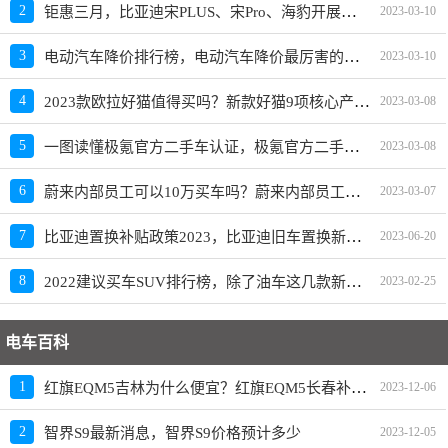
钜惠三月，比亚迪宋PLUS、宋Pro、海豹开展限时优惠活动
2
2023-03-10
电动汽车降价排行榜，电动汽车降价最厉害的品牌是？
3
2023-03-10
2023款欧拉好猫值得买吗？新款好猫9项核心产品力重磅升级
4
2023-03-08
一图读懂极氪官方二手车认证，极氪官方二手车入口上线
5
2023-03-08
蔚来内部员工可以10万买车吗？蔚来内部员工爆料
6
2023-03-07
比亚迪置换补贴政策2023，比亚迪旧车置换新车价格表
7
2023-06-20
2022建议买车SUV排行榜，除了油车这几款新能源SUV也建议买
8
2023-02-25
电车百科
红旗EQM5吉林为什么便宜？红旗EQM5长春补贴政策
1
2023-12-06
2
智界S9最新消息，智界S9价格预计多少
2023-12-05