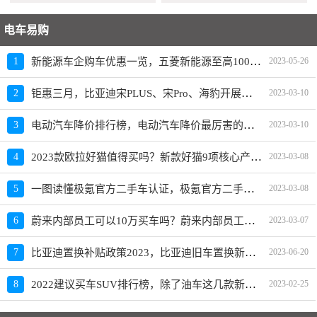
电车易购
新能源车企购车优惠一览，五菱新能源至高10000元限时补贴
1
2023-05-26
钜惠三月，比亚迪宋PLUS、宋Pro、海豹开展限时优惠活动
2
2023-03-10
电动汽车降价排行榜，电动汽车降价最厉害的品牌是？
3
2023-03-10
2023款欧拉好猫值得买吗？新款好猫9项核心产品力重磅升级
4
2023-03-08
一图读懂极氪官方二手车认证，极氪官方二手车入口上线
5
2023-03-08
蔚来内部员工可以10万买车吗？蔚来内部员工爆料
6
2023-03-07
比亚迪置换补贴政策2023，比亚迪旧车置换新车价格表
7
2023-06-20
2022建议买车SUV排行榜，除了油车这几款新能源SUV也建议买
8
2023-02-25