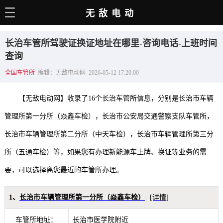
无敌电动
主页
长治车管所驾驶证换证地址在哪里-咨询电话-上班时间
电动百科
查询
全国车管所
编辑：无敌电动网 2026-05-12 17:20:00
电车资讯
电车手册
【无敌电动网】收录了16个长治车管所信息，分别是长治市车辆
选车推荐
管理所第一分所（焱鑫车检），长治市公安局交通警察支队车管所，
长治市车辆管理所第二分所（中天车检），长治市车辆管理所第三分
充电站
所（五通车检）等，如果您有办理新能源车上牌、换证等业务的需
用车百科
要，可以选择离您最近的车管所办理。
销量榜
经销商
1、
长治市车辆管理所第一分所（焱鑫车检）
[详情]
车管所地址：
长治市医学院附近