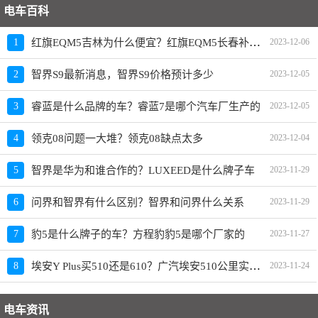
电车百科
红旗EQM5吉林为什么便宜？红旗EQM5长春补贴政策
1
2023-12-06
2
智界S9最新消息，智界S9价格预计多少
2023-12-05
3
睿蓝是什么品牌的车？睿蓝7是哪个汽车厂生产的
2023-12-05
4
领克08问题一大堆？领克08缺点太多
2023-12-04
5
智界是华为和谁合作的？LUXEED是什么牌子车
2023-11-29
6
问界和智界有什么区别？智界和问界什么关系
2023-11-29
7
豹5是什么牌子的车？方程豹豹5是哪个厂家的
2023-11-27
埃安Y Plus买510还是610？广汽埃安510公里实际跑多远
8
2023-11-24
电车资讯