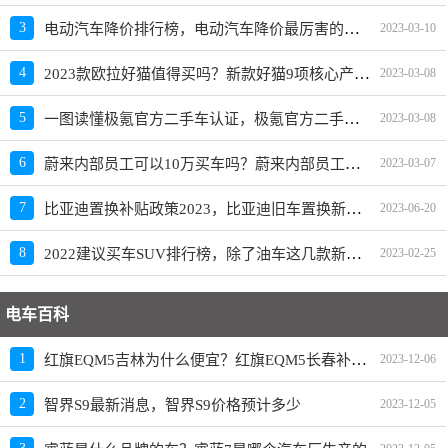
电动汽车降价排行榜，电动汽车降价最厉害的品牌是？
3
2023-03-10
2023款欧拉好猫值得买吗？新款好猫9项核心产品力重磅升级
4
2023-03-08
一图读懂极氪官方二手车认证，极氪官方二手车入口上线
5
2023-03-08
蔚来内部员工可以10万买车吗？蔚来内部员工爆料
6
2023-03-07
比亚迪置换补贴政策2023，比亚迪旧车置换新车价格表
7
2023-06-20
2022建议买车SUV排行榜，除了油车这几款新能源SUV也建议买
8
2023-02-25
电车百科
红旗EQM5吉林为什么便宜？红旗EQM5长春补贴政策
1
2023-12-06
2
智界S9最新消息，智界S9价格预计多少
2023-12-05