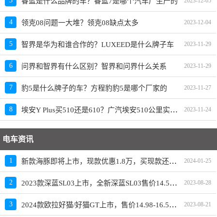
3
睿蓝是什么品牌的车？睿蓝7是哪个汽车厂生产的
2023-12-05
4
领克08问题一大堆？领克08缺点太多
2023-12-04
5
智界是华为和谁合作的？LUXEED是什么牌子车
2023-11-29
6
问界和智界有什么区别？智界和问界什么关系
2023-11-29
7
豹5是什么牌子的车？方程豹豹5是哪个厂家的
2023-11-27
埃安Y Plus买510还是610？广汽埃安510公里实际跑多远
8
2023-11-24
电车资讯
新款海豚即将上市，现款优惠1.8万，买现款还是再等等
1
2024-01-25
2023款深蓝SL03上市，全新深蓝SL03售价14.59-19.19万元
2
2023-08-28
2024款欧拉好猫/好猫GT上市，售价14.98-16.58万元
3
2023-08-21