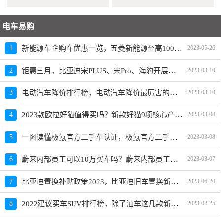
电车易购
新能源车企购车优惠一览，五菱新能源至高10000元限时补贴
1
2023-05-26
钜惠三月，比亚迪宋PLUS、宋Pro、海豹开展限时优惠活动
2
2023-03-10
电动汽车降价排行榜，电动汽车降价最厉害的品牌是？
3
2023-03-10
2023款欧拉好猫值得买吗？新款好猫9项核心产品力重磅升级
4
2023-03-08
一图读懂极氪官方二手车认证，极氪官方二手车入口上线
5
2023-03-08
蔚来内部员工可以10万买车吗？蔚来内部员工爆料
6
2023-03-07
比亚迪置换补贴政策2023，比亚迪旧车置换新车价格表
7
2023-06-20
2022建议买车SUV排行榜，除了油车这几款新能源SUV也建议买
8
2023-02-25