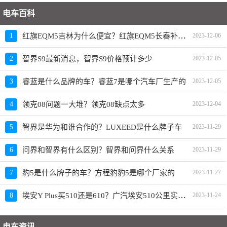
电车百科
红旗EQM5吉林为什么便宜？红旗EQM5长春补贴政策
1
2023-12-06
2
智界S9最新消息，智界S9价格预计多少
2023-12-05
3
睿蓝是什么品牌的车？睿蓝7是哪个汽车厂生产的
2023-12-05
4
领克08问题一大堆？领克08缺点太多
2023-12-04
5
智界是华为和谁合作的？LUXEED是什么牌子车
2023-11-29
6
问界和智界有什么区别？智界和问界什么关系
2023-11-29
7
豹5是什么牌子的车？方程豹豹5是哪个厂家的
2023-11-27
埃安Y Plus买510还是610？广汽埃安510公里实际跑多远
8
2023-11-24
电车资讯