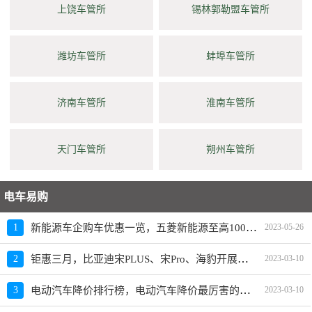
上饶车管所
锡林郭勒盟车管所
潍坊车管所
蚌埠车管所
济南车管所
淮南车管所
天门车管所
朔州车管所
电车易购
新能源车企购车优惠一览，五菱新能源至高10000元限时补贴
1
2023-05-26
钜惠三月，比亚迪宋PLUS、宋Pro、海豹开展限时优惠活动
2
2023-03-10
电动汽车降价排行榜，电动汽车降价最厉害的品牌是？
3
2023-03-10