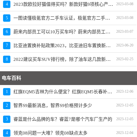
2023款欧拉好猫值得买吗？新款好猫9项核心产品力重磅升级
4
2023-03-08
一图读懂极氪官方二手车认证，极氪官方二手车入口上线
5
2023-03-08
蔚来内部员工可以10万买车吗？蔚来内部员工爆料
6
2023-03-07
比亚迪置换补贴政策2023，比亚迪旧车置换新车价格表
7
2023-06-20
2022建议买车SUV排行榜，除了油车这几款新能源SUV也建议买
8
2023-02-25
电车百科
红旗EQM5吉林为什么便宜？红旗EQM5长春补贴政策
1
2023-12-06
2
智界S9最新消息，智界S9价格预计多少
2023-12-05
3
睿蓝是什么品牌的车？睿蓝7是哪个汽车厂生产的
2023-12-05
4
领克08问题一大堆？领克08缺点太多
2023-12-04