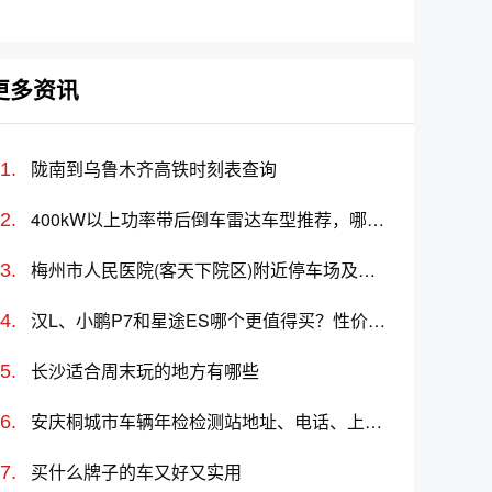
名及价格一览
车标志图片大全
更多资讯
陇南到乌鲁木齐高铁时刻表查询
400kW以上功率带后倒车雷达车型推荐，哪款车好？价格多少
梅州市人民医院(客天下院区)附近停车场及收费标准
汉L、小鹏P7和星途ES哪个更值得买？性价比、配置对比
长沙适合周末玩的地方有哪些
安庆桐城市车辆年检检测站地址、电话、上班时间
买什么牌子的车又好又实用