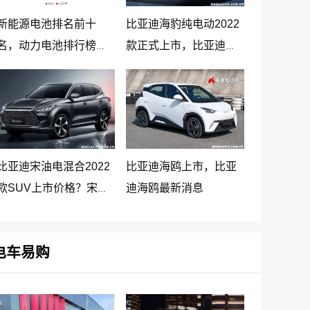
新能源电池排名前十
比亚迪海豹纯电动2022
名，动力电池排行榜前
款正式上市，比亚迪海
十名
豹纯电动报价20.98万起
比亚迪宋油电混合2022
比亚迪海鸥上市，比亚
款SUV上市价格？宋
迪海鸥最新消息
PLUS DM-i 5G版上市消
息
电车易购