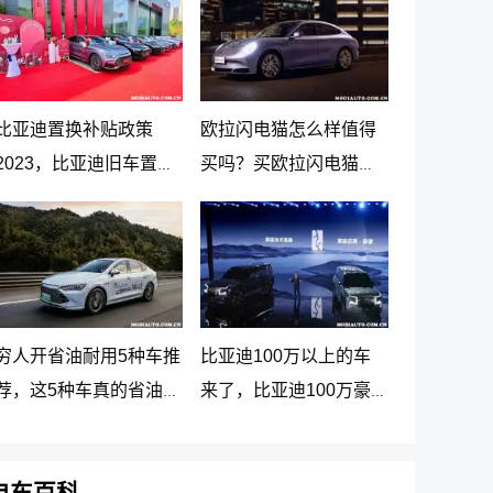
比亚迪置换补贴政策
欧拉闪电猫怎么样值得
2023，比亚迪旧车置换
买吗？买欧拉闪电猫十
新车价格表
大忠告
穷人开省油耐用5种车推
比亚迪100万以上的车
荐，这5种车真的省油又
来了，比亚迪100万豪
耐用
车贵在哪里
电车百科