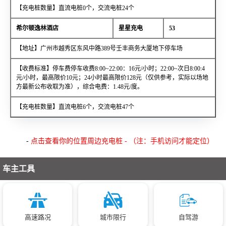
【充电桩数量】直流电桩0个，交流电桩24个
希尔顿逸林酒店
星星充电
53
【地址】广州市越秀区东风中路389号壬丰商务大厦地下停车场
【收费标准】停车费停车收费8:00~22:00：16元/小时；22:00~次日8:00:4
元/小时，最高限价10元；24小时最高限价128元（仅供参考，实际以场地
方最新公布收取为准），综合电费：1.48元/度。
【充电桩数量】直流电桩6个，交流电桩47个
-
点击查看你的位置周边充电桩 - （注：手机访问才能定位）
车主工具
高速路况
城市限行
自驾游