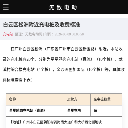
无敌电动
主页
白云区松洲附近充电桩及收费标准
电动百科
充电站
整理：无敌电动网 | 时间：2026-08-09 08:05:50
电车资讯
在广州白云区松洲（广东省广州市白云区新围路）附近，本站收
电车手册
录的充电桩有20个，分别为星星鸦岗充电站（直流）（10个桩），龙
选车推荐
溪村综合楼充电站（4个桩），金沙洲创加国际（10个桩）等，具体收
充电站
费标准查看下表：
用车百科
名称
运营方
充电桩数量
销量榜
星星鸦岗充电站（直流）
星星充电
10
经销商
【地址】广州市白云区朝阳村鸦岗南大道广和大桥西北侧地块