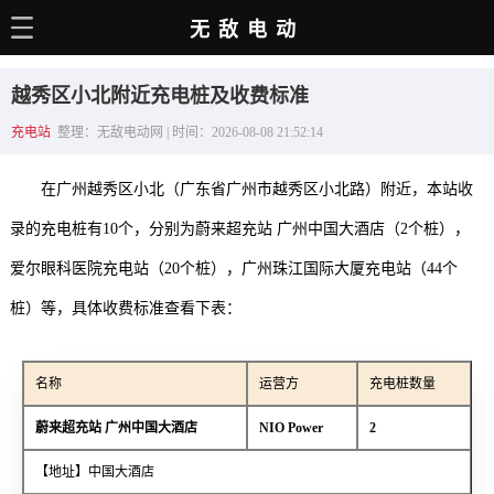
无敌电动
主页
越秀区小北附近充电桩及收费标准
电动百科
充电站
整理：无敌电动网 | 时间：2026-08-08 21:52:14
电车资讯
在广州越秀区小北（广东省广州市越秀区小北路）附近，本站收
电车手册
录的充电桩有10个，分别为蔚来超充站 广州中国大酒店（2个桩），
选车推荐
爱尔眼科医院充电站（20个桩），广州珠江国际大厦充电站（44个
充电站
桩）等，具体收费标准查看下表：
用车百科
名称
运营方
充电桩数量
销量榜
蔚来超充站 广州中国大酒店
NIO Power
2
经销商
【地址】中国大酒店