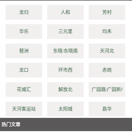
龙归
人和
芳村
华乐
三元里
均禾
琶洲
东晓/东晓南
天河北
龙口
环市西
赤岗
花城汇
解放北
广园路/广园新村
天河客运站
太阳城
昌华
热门文章