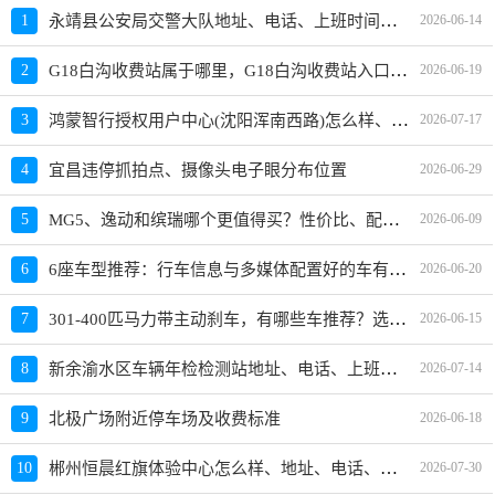
永靖县公安局交警大队地址、电话、上班时间、能处理违章吗
1
2026-06-14
G18白沟收费站属于哪里，G18白沟收费站入口的详细地址
2
2026-06-19
鸿蒙智行授权用户中心(沈阳浑南西路)怎么样、地址、电话、上班时间查询
3
2026-07-17
4
宜昌违停抓拍点、摄像头电子眼分布位置
2026-06-29
MG5、逸动和缤瑞哪个更值得买？性价比、配置对比
5
2026-06-09
6座车型推荐：行车信息与多媒体配置好的车有哪些，买哪款好？
6
2026-06-20
301-400匹马力带主动刹车，有哪些车推荐？选哪款好？
7
2026-06-15
新余渝水区车辆年检检测站地址、电话、上班时间
8
2026-07-14
9
北极广场附近停车场及收费标准
2026-06-18
郴州恒晨红旗体验中心怎么样、地址、电话、上班时间查询
10
2026-07-30