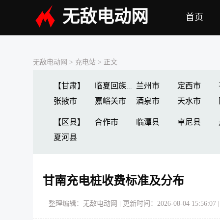
无敌电动网
首页
无敌电动网
>
充电站
> 正文
【甘肃】
兰州市
定西市
临夏回族自治州
张掖市
嘉峪关市
酒泉市
天水市
【区县】
合作市
临潭县
卓尼县
夏河县
甘南充电桩收费标准及分布
整理编辑：无敌电动网 | 更新时间：2026-08-04 15:56:07 