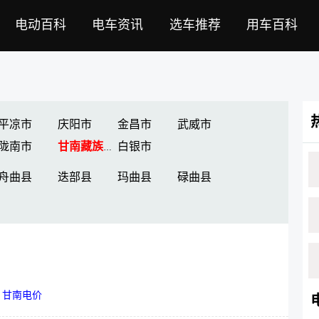
电动百科
电车资讯
选车推荐
用车百科
平凉市
庆阳市
金昌市
武威市
陇南市
白银市
甘南藏族自治州
舟曲县
迭部县
玛曲县
碌曲县
|
甘南电价