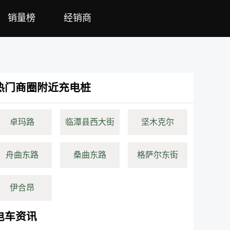
销量榜
经销商
热门商圈附近充电桩
卓玛路
临潭县西大街
坚木克尔
舟曲东路
桑曲东路
格萨尔东街
伊合昂
电车资讯