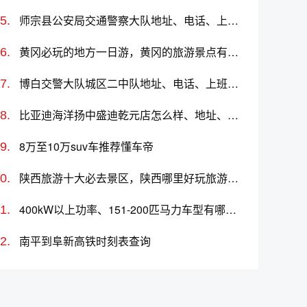
师宗县公安局交通警察大队地址、电话、上班时间、能处理违章吗
黄冈必玩的地方一日游，黄冈的旅游景点有哪些
博白交警大队城区二中队地址、电话、上班时间、能处理违章吗
比亚迪海洋扬中盛迪乾元店怎么样、地址、电话、上班时间查询
8万至10万suv车推荐懂车帝
陕西旅游十大必去景区，陕西哪里好玩旅游景区
400kW以上功率、151-200匹马力车型有哪些？哪款车好？价格多少？
南平到阜新高铁时刻表查询