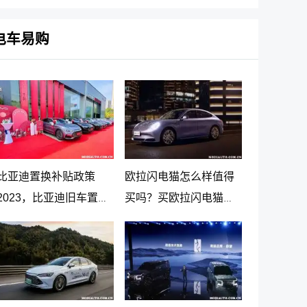
息
电车易购
比亚迪置换补贴政策
欧拉闪电猫怎么样值得
2023，比亚迪旧车置换
买吗？买欧拉闪电猫十
新车价格表
大忠告