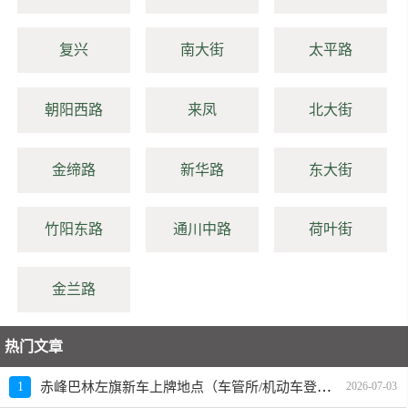
复兴
南大街
太平路
朝阳西路
来凤
北大街
金缔路
新华路
东大街
竹阳东路
通川中路
荷叶街
金兰路
热门文章
赤峰巴林左旗新车上牌地点（车管所/机动车登记服务站）、上班时间、电话
1
2026-07-03