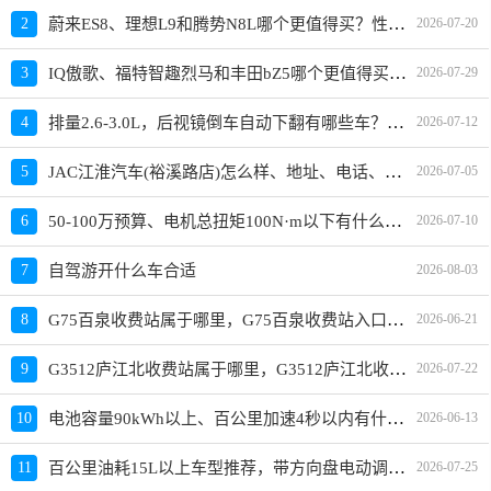
蔚来ES8、理想L9和腾势N8L哪个更值得买？性价比、配置对比
2
2026-07-20
IQ傲歌、福特智趣烈马和丰田bZ5哪个更值得买？性价比、配置对比
3
2026-07-29
排量2.6-3.0L，后视镜倒车自动下翻有哪些车？哪款值得买？价格多少
4
2026-07-12
JAC江淮汽车(裕溪路店)怎么样、地址、电话、上班时间查询
5
2026-07-05
50-100万预算、电机总扭矩100N·m以下有什么车推荐？
6
2026-07-10
7
自驾游开什么车合适
2026-08-03
G75百泉收费站属于哪里，G75百泉收费站入口的详细地址
8
2026-06-21
G3512庐江北收费站属于哪里，G3512庐江北收费站入口的详细地址
9
2026-07-22
电池容量90kWh以上、百公里加速4秒以内有什么车推荐？价格多少
10
2026-06-13
百公里油耗15L以上车型推荐，带方向盘电动调节的车有哪些？买哪款好？价格多少
11
2026-07-25