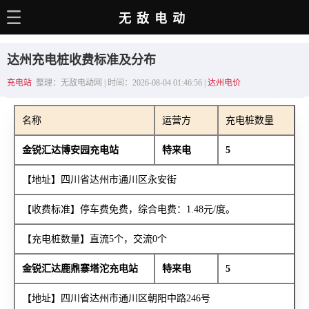
无敌电动
主页
达州充电桩收费标准及分布
电动百科
充电站
整理：无敌电动网 | 时间：2026-08-04 01:46:56 |
达州电价
电车资讯
名称
运营方
充电桩数量
电车手册
金锐汇达博安园充电站
特来电
5
选车推荐
【地址】四川省达州市通川区永安街
充电站
【收费标准】停车费免费，综合电费：1.48元/度。
用车百科
【充电桩数量】直流5个，交流0个
销量榜
金锐汇达鹿鼎寨塔沱充电站
特来电
5
经销商
【地址】四川省达州市通川区朝阳中路246号