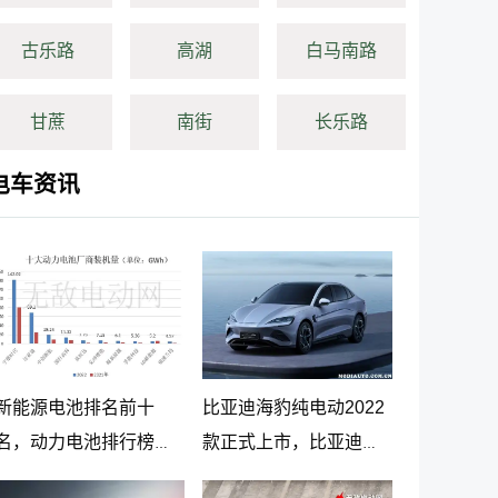
古乐路
高湖
白马南路
甘蔗
南街
长乐路
电车资讯
新能源电池排名前十
比亚迪海豹纯电动2022
名，动力电池排行榜前
款正式上市，比亚迪海
十名
豹纯电动报价20.98万起