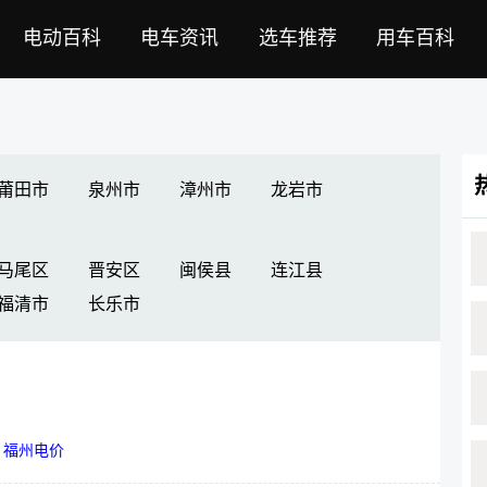
电动百科
电车资讯
选车推荐
用车百科
莆田市
泉州市
漳州市
龙岩市
马尾区
晋安区
闽侯县
连江县
福清市
长乐市
|
福州电价