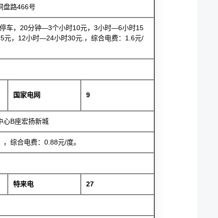
盘路466号
车，20分钟—3个小时10元，3小时—6小时15
元，12小时—24小时30元.，综合电费：1.6元/
国家电网
9
中心B座宏扬新城
综合电费：0.88元/度。
特来电
27