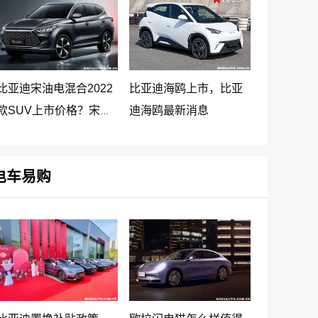
比亚迪宋油电混合2022
比亚迪海鸥上市，比亚
款SUV上市价格？宋
迪海鸥最新消息
PLUS DM-i 5G版上市消
息
电车易购