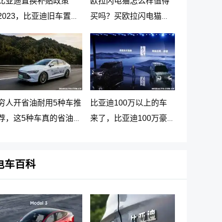
比亚迪置换补贴政策
欧拉闪电猫怎么样值得
2023，比亚迪旧车置换
买吗？买欧拉闪电猫十
新车价格表
大忠告
穷人开省油耐用5种车推
比亚迪100万以上的车
荐，这5种车真的省油又
来了，比亚迪100万豪
耐用
车贵在哪里
电车百科