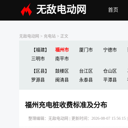
无敌电动网
首页
无敌电动网
>
充电站
> 正文
【福建】
福州市
厦门市
宁德市
三明市
南平市
【区县】
鼓楼区
台江区
仓山区
罗源县
闽清县
永泰县
平潭县
福州充电桩收费标准及分布
整理编辑：无敌电动网 | 更新时间：2026-08-07 15:56:15 