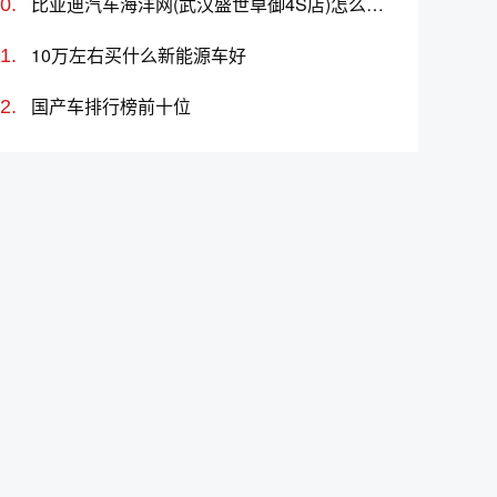
比亚迪汽车海洋网(武汉盛世卓御4S店)怎么样、地址、电话、上班时间查询
10万左右买什么新能源车好
国产车排行榜前十位