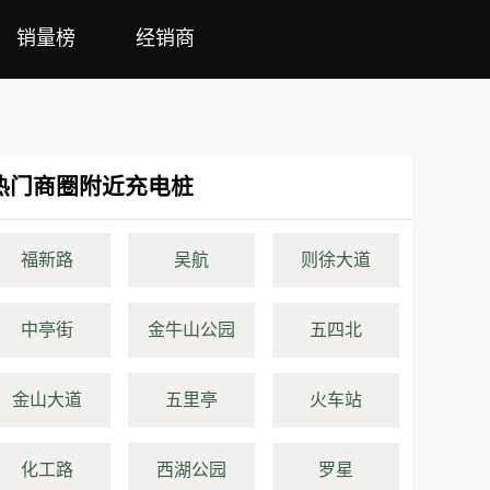
销量榜
经销商
热门商圈附近充电桩
福新路
吴航
则徐大道
中亭街
金牛山公园
五四北
金山大道
五里亭
火车站
化工路
西湖公园
罗星