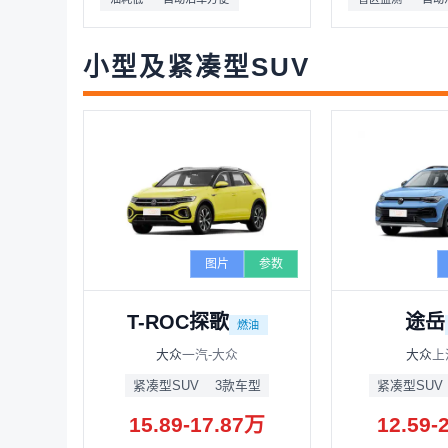
小型及紧凑型SUV
图片
参数
T-ROC探歌
途岳
燃油
大众
一汽-大众
大众
上
紧凑型SUV
3款车型
紧凑型SUV
15.89-17.87万
12.59-