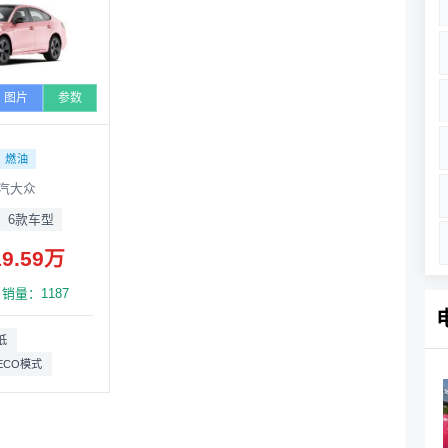
图片
参数
燃油
汽大众
6款车型
19.59万
6月销量：1187
低
ECO模式