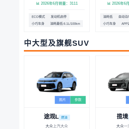
📊 2026年6月销量：3111
📊 2026年
ECO模式
发动机启停
油耗低
自动泊
小巧车身
油耗最低:6.1L/100km
小巧车身
AP
中大型及旗舰SUV
图片
参数
途观L
揽境
燃油
大众
上汽大众
大众
一