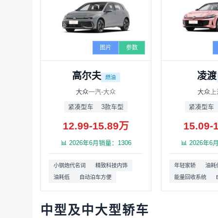
图片
参数
高尔夫
凌渡
燃油
大众
一汽-大众
大众
上
紧凑型车
3款车型
紧凑型车
12.99-15.89万
15.09-
📊 2026年6月销量：1306
📊 2026年
小钢炮代名词
精致科技内饰
年轻家轿
油耗
油耗低
自动泊车方便
能量回收系统
中型及中大型轿车