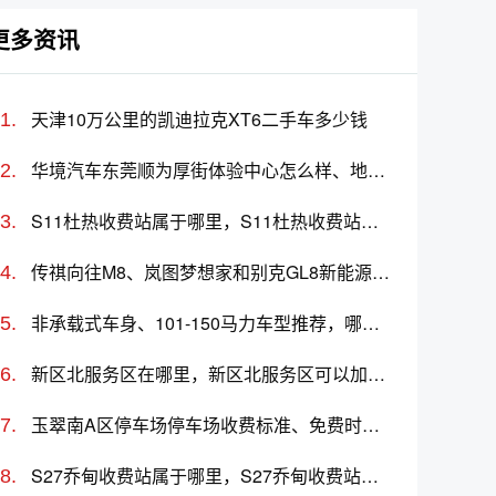
更多资讯
天津10万公里的凯迪拉克XT6二手车多少钱
华境汽车东莞顺为厚街体验中心怎么样、地址、电话、上班时间查询
S11杜热收费站属于哪里，S11杜热收费站入口的详细地址
传祺向往M8、岚图梦想家和别克GL8新能源哪个更值得买？性价比、配置对比
非承载式车身、101-150马力车型推荐，哪款车好？价格多少？
新区北服务区在哪里，新区北服务区可以加油充电吗？
玉翠南A区停车场停车场收费标准、免费时长、日租月租信息
S27乔甸收费站属于哪里，S27乔甸收费站入口的详细地址