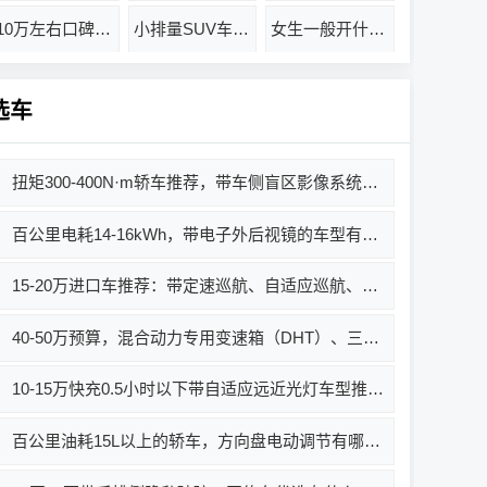
10万左右口碑最好的车省油
小排量SUV车型推荐哪款好
女生一般开什么车比较好
选车
扭矩300-400N·m轿车推荐，带车侧盲区影像系统有哪些车？买哪款好？价格多少？
百公里电耗14-16kWh，带电子外后视镜的车型有哪些？哪款值得买？
15-20万进口车推荐：带定速巡航、自适应巡航、全速自适应巡航的车型有哪些？选哪款好？
40-50万预算，混合动力专用变速箱（DHT）、三离合、干式/湿式双离合、AT、手自一体、AMT、固定齿比、E-CVT变速箱车型有哪些？哪款车好？推荐什么车？
10-15万快充0.5小时以下带自适应远近光灯车型推荐，买哪款好？
百公里油耗15L以上的轿车，方向盘电动调节有哪些车推荐？选哪款好？价格多少？