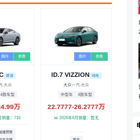
图片
参数
图片
参数
C
ID.7 VIZZION
燃油
纯电
汽-大众
大众
一汽-大众
4款车型
中型车
4款车型
24.99万
22.7777-26.2777万
6月销量：716
📊 2026年6月销量：暂无
碰撞预警
泊车方便
暂无