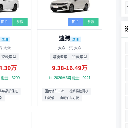
图片
参数
图片
参数
速腾
燃油
燃油
汽-大众
大众
一汽-大众
12款车型
紧凑型车
11款车型
14.39万
9.38-16.49万
6月销量：3299
📊 2026年6月销量：9221
多年品质保证
国民轿车口碑
德系操控调校
身
油耗低
自动泊车方便