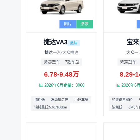
图片
参数
捷达VA3
宝来
燃油
捷达
一汽-大众捷达
大众
一
紧凑型车
7款车型
紧凑型车
6.78-9.48万
8.29-
📊 2026年6月销量：3060
📊 2026年
油耗低
发动机启停
小巧车身
经典德系家轿
油耗最低:5.6L/100km
油耗低
小巧车