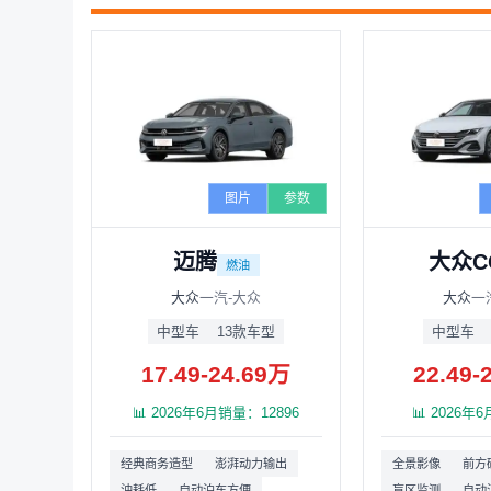
图片
参数
迈腾
大众C
燃油
大众
一汽-大众
大众
一
中型车
13款车型
中型车
17.49-24.69万
22.49-
📊 2026年6月销量：12896
📊 2026年
经典商务造型
澎湃动力输出
全景影像
前方
油耗低
自动泊车方便
盲区监测
自动