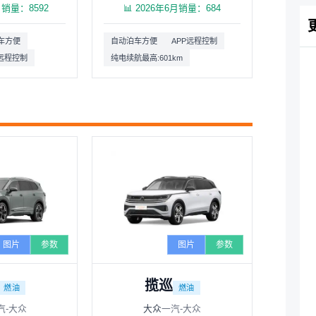
6月销量：8592
📊 2026年6月销量：684
车方便
自动泊车方便
APP远程控制
P远程控制
纯电续航最高:601km
图片
参数
图片
参数
揽巡
燃油
燃油
汽-大众
大众
一汽-大众