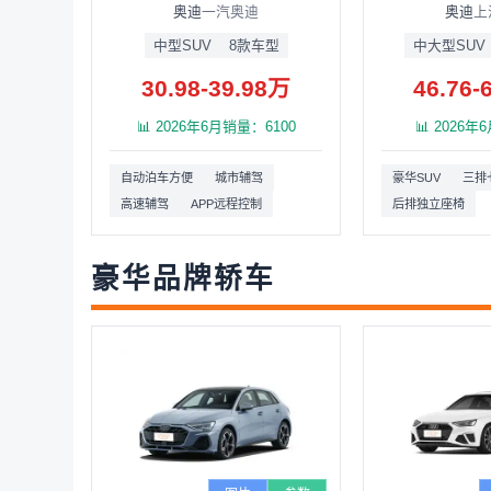
奥迪
一汽奥迪
奥迪
上
中型SUV
8款车型
中大型SUV
30.98-39.98万
46.76-
📊 2026年6月销量：6100
📊 2026
自动泊车方便
城市辅驾
豪华SUV
三排
高速辅驾
APP远程控制
后排独立座椅
豪华品牌轿车