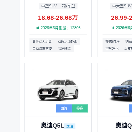
中型SUV
7款车型
中大型SUV
18.68-26.68万
26.99-
📊 2026年6月销量：12806
📊 2026年
黄金动力组合
动感运动外观
提供6/7座
德系
自动泊车方便
高速辅驾
空气净化
后排
图片
参数
奥迪Q5L
奥迪Q
燃油