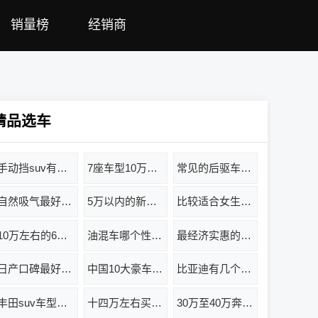
销量榜
经销商
精品选车
手动挡suv有哪些
7座车型10万左右推荐
常见的后驱车有哪些
自然吸气最好的三款车
5万以内的新能源汽车推荐
比较适合女生的五六万的车有哪几款
10万左右的6座车排行榜
油混车哪个性价比最高
最经济实惠的家用车SUV有哪些
日产口碑最好的三款车
中国10大豪车排名
比亚迪有几个系列
丰田suv车型报价及图片
十四万左右买什么车最好
30万至40万奔驰suv