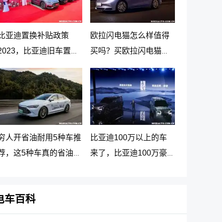
比亚迪置换补贴政策
欧拉闪电猫怎么样值得
2023，比亚迪旧车置换
买吗？买欧拉闪电猫十
新车价格表
大忠告
穷人开省油耐用5种车推
比亚迪100万以上的车
荐，这5种车真的省油又
来了，比亚迪100万豪
耐用
车贵在哪里
电车百科