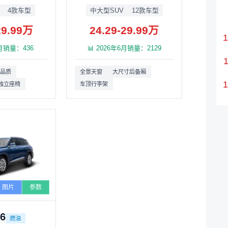
4款车型
中大型SUV
12款车型
29.99万
24.29-29.99万
6月销量：436
📊 2026年6月销量：2129
品质
全景天窗
大尺寸后备厢
独立座椅
车顶行李架
图片
参数
6
燃油