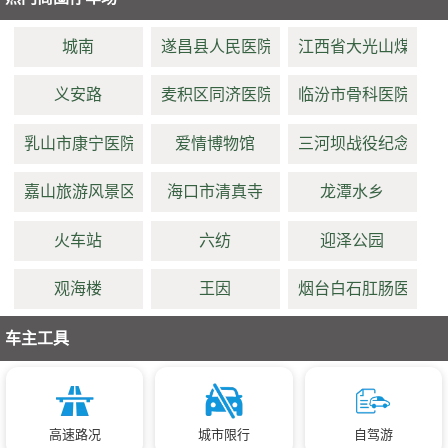
城南
遂昌县人民医院
江西省大光山煤矿职
义安路
麦积区同济医院
临汾市骨科医院
乳山市康宁医院
爱情博物馆
三河坝战役纪念馆
嘉山旅游风景区
海口市清真寺
龙潭水乡
火车站
六纺
迎泽公园
观海楼
王因
烟台白石肛肠医院(只
车主工具
高速路况
城市限行
自驾游