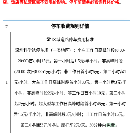
店、饭店等私营区域不受限价影响。停车前请务必咨询具体价格
。
#
停车收费规则详情
🛣️ 区域道路停车费用标准
深圳科学馆停车场（一类地区）：小车工作日高峰时段(8:00-
20:00)首小时
15元
，第一小时后
1.5元
/半小时，非高峰时段
(20:00-次日8:00)
1元/小时
；非工作日首小时
5元
，第二小时起
1
1
元/小时
。大车工作日高峰时段首小时
30元
，第一小时后
3元
/半
小时，非高峰时段
2元/小时
；非工作日首小时
10元
，第二小时
起
2元/小时
。超大型车工作日高峰时段首小时
45元
，第一小时
后
4.5元
/半小时，非高峰时段
3元/小时
；非工作日首小时
15元
，
第二小时起
3元/小时
。摩托车
2元/天
。30分钟内
免费
。