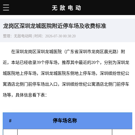
无敌电动
主页
龙岗区深圳龙城医院附近停车场及收费标准
电动百科
整理：无敌电动网 | 时间：2026-07-30 00:38:20
电车资讯
在深圳龙岗区深圳龙城医院（广东省深圳市龙岗区晨光路）附
电车手册
近，本站已经收录39个停车场，推荐其中最近的20个，分别为深圳龙
选车推荐
城医院地上停车场，深圳龙城医院东侧地上停车场，深圳缤纷世纪公
充电站
寓酒店北侧门前停车场出入口，深圳缤纷世纪公寓酒店北侧门前停车
用车百科
场等，具体信息看下表：
销量榜
经销商
#
停车场名称