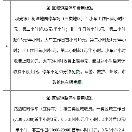
🛣️ 区域道路停车费用标准
坝光银叶树湿地园停车场（三类地区）：小车工作日首小时
5
元
，第二小时起
0.5元
/半小时；非工作日首小时
3元
，第二小时
起
0.5元
/半小时。大车工作日首小时
10元
，第二小时起
1元
/半小
2
时；非工作日首小时
6元
，第二小时起
1元
/半小时。小车24小时
收费上限
20元
，大车24小时收费上限
40元
，超过24小时后累计
收费不设上限。停车不足30分钟
免费
。军警、救护、邮政、市
政抢修车辆
免费
。
🛣️ 区域道路停车费用标准
路边临时停车（宜停车）：按三类区域收费。一类区域工作日
(7:30-20:00)首半小时
3元
，0.5-3小时
6元
/半小时，3小时后
10元
/
半小时；非工作日(10:00-20:00)首半小时
1.2元
，0.5-3小时
2.4