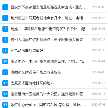
西安外环高速西安段最新路况实时查询 - 西安西安外环高速最新消息 - 车流量大吗
5
2026-08-02
荆州松滋市驾照考试地点有几个、地址、电话、工作时间
6
2026-06-27
瑞虎7、博越和星瑞哪个更值得买？性价比、配置对比
7
2026-07-03
8
梅州大埔闯红灯抓拍地点、电子眼摄像头位置
2026-06-28
9
纯电动汽车哪款最好
2026-06-30
乐道中心丨中山小榄汽车城怎么样、地址、电话、上班时间查询
10
2026-07-01
11
惠园小区附近停车场及收费标准
2026-07-05
12
太原迎泽区有啥好玩的地方
2026-06-25
连云港海州区最美的十大公园，连云港海州区公园排行榜哪个最好玩
13
2026-06-13
乐道中心(佛山105国道汽车城)怎么样、地址、电话、上班时间查询
14
2026-07-03