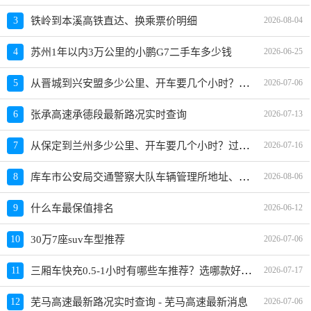
3
铁岭到本溪高铁直达、换乘票价明细
2026-08-04
4
苏州1年以内3万公里的小鹏G7二手车多少钱
2026-06-25
从晋城到兴安盟多少公里、开车要几个小时？过路费、油费等
5
2026-07-06
6
张承高速承德段最新路况实时查询
2026-07-13
从保定到兰州多少公里、开车要几个小时？过路费、油费等
7
2026-07-16
库车市公安局交通警察大队车辆管理所地址、电话、上班时间、能处理违章吗
8
2026-08-06
9
什么车最保值排名
2026-06-12
10
30万7座suv车型推荐
2026-07-06
三厢车快充0.5-1小时有哪些车推荐？选哪款好及价格参考
11
2026-07-17
12
芜马高速最新路况实时查询 - 芜马高速最新消息
2026-07-06