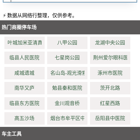
⚡ 数据从网络行整理，仅供参考。
热门商圈停车场
叶城加米亚清真寺
八甲公园
龙湖中央公园
临县人民医院
七星岗公园
荆州爱尔眼科医院
咸城遗城
名山岛-观光滑索
涿州市医院
南华又庐
勉县秦和医院
茨开北路
临县东方医院
金川观音桥
红星西路
高五沙场
烟台市牟平区中医医院
岳阳县中医院
车主工具