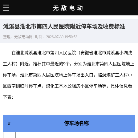
无敌电动
主页
濉溪县淮北市第四人民医院附近停车场及收费标准
电动百科
整理：无敌电动网 | 时间：2026-07-30 19:50:53
电车资讯
在淮北濉溪县淮北市第四人民医院（安徽省淮北市濉溪县小湖孜
电车手册
工人村）附近，推荐其中最近的9个，分别为淮北市第四人民医院地上
选车推荐
停车场，淮北市第四人民医院地上停车场出入口，临涣煤矿工人村小
充电站
区西南侧临时停车点，煤化工基地公租房小区停车场等，具体信息看
用车百科
下表：
销量榜
经销商
#
停车场名称