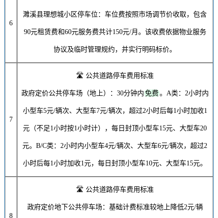
濉溪县理想城小区停车位：车位费按照市场调节价收取，包含
6
90元
租赁费和
60元
服务费共计
150元/月
。该收费依据物业服务
协议及临时管理规约，并实行明码标价。
🛣️ 公共道路停车费用标准
政府定价公共停车场（地上）：30分钟内
免费
。A类：2小时内
小型车
5元
/辆次、大型车
7元
/辆次，超过2小时后每1小时加收
1
7
元
（不足1小时按1小时计），每日封顶小型车
15元
、大型车
20
元
。B/C类：2小时内小型车
4元
/辆次、大型车
6元
/辆次，超过2
小时后每1小时加收
1元
，每日封顶小型车
10元
、大型车
15元
。
🛣️ 公共道路停车费用标准
政府定价地下公共停车场：基础计费标准较地上降低
2元
/辆
8