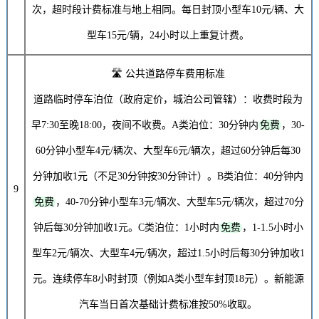
次，超时段计费标准与地上相同。每日封顶小型车
10元
/辆、大
型车
15元
/辆，24小时以上重复计费。
🛣️ 公共道路停车费用标准
道路临时停车泊位（政府定价，城泊公司管辖）：收费时段为
早7:30至晚18:00，夜间不收费。A类泊位：30分钟内
免费
，30-
60分钟小型车
4元
/辆次、大型车
6元
/辆次，超过60分钟后每30
分钟加收
1元
（不足30分钟按30分钟计）。B类泊位：40分钟内
9
免费
，40-70分钟小型车
3元
/辆次、大型车
5元
/辆次，超过70分
钟后每30分钟加收
1元
。C类泊位：1小时内
免费
，1-1.5小时小
型车
2元
/辆次、大型车
4元
/辆次，超过1.5小时后每30分钟加收
1
元
。连续停车8小时封顶（例如A类小型车封顶
18元
）。新能源
汽车当日首次基础计费标准按50%收取。