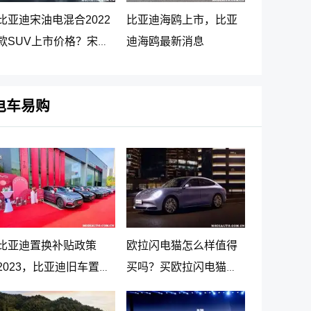
比亚迪宋油电混合2022
比亚迪海鸥上市，比亚
款SUV上市价格？宋
迪海鸥最新消息
PLUS DM-i 5G版上市消
息
电车易购
比亚迪置换补贴政策
欧拉闪电猫怎么样值得
2023，比亚迪旧车置换
买吗？买欧拉闪电猫十
新车价格表
大忠告