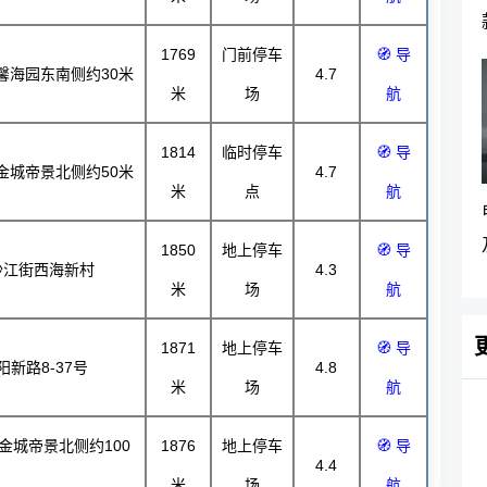
1769
门前停车
🧭 导
馨海园东南侧约30米
4.7
米
场
航
1814
临时停车
🧭 导
金城帝景北侧约50米
4.7
米
点
航
1850
地上停车
🧭 导
沙江街西海新村
4.3
米
场
航
1871
地上停车
🧭 导
新路8-37号
4.8
米
场
航
金城帝景北侧约100
1876
地上停车
🧭 导
4.4
米
场
航