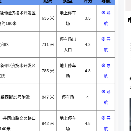
址
距离
类型
评分
导航
锦州经济技术开发区
地上停车
🧭 导
635
米
3.5
约180米
场
航
停车场出
🧭 导
太和区
711
米
4.2
入口
航
锦州经济技术开发区
地上停车
🧭 导
785
米
4.8
医院
场
航
🧭 导
锦西街23号附近
847
米
停车场
4
航
与井冈山路交叉路口
地上停车
🧭 导
942
米
4.8
140米
场
航