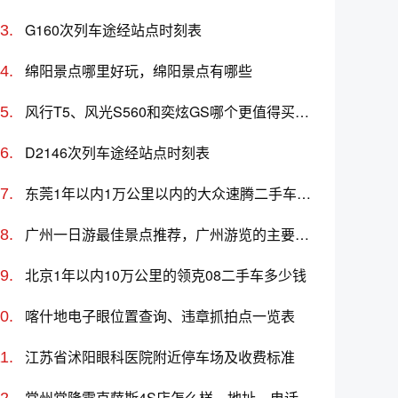
G160次列车途经站点时刻表
绵阳景点哪里好玩，绵阳景点有哪些
风行T5、风光S560和奕炫GS哪个更值得买？性价比、配置对比
D2146次列车途经站点时刻表
东莞1年以内1万公里以内的大众速腾二手车多少钱
广州一日游最佳景点推荐，广州游览的主要景点
北京1年以内10万公里的领克08二手车多少钱
喀什地电子眼位置查询、违章抓拍点一览表
江苏省沭阳眼科医院附近停车场及收费标准
常州常隆雷克萨斯4S店怎么样、地址、电话、上班时间查询