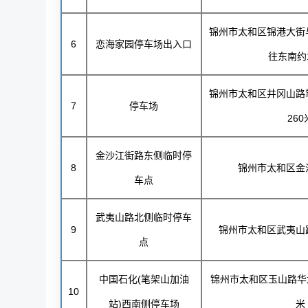
锦州市太和区锦港大街
6
恋海家园停车场出入口
往东南约
锦州市太和区井冈山路
7
停车场
260
金沙江街路东侧临时停
8
锦州市太和区金
车点
武夷山路北侧临时停车
9
锦州市太和区武夷山
点
中国石化(笔架山加油
锦州市太和区玉山路华
10
站)西南侧停车场
米