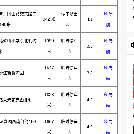
与井冈山路交叉路口
停车场出
🧭 导
942
米
4.1
140米
入口
航
笔架山小学东北侧约
1099
临时停车
🧭 导
3.8
米
米
点
航
1547
临时停车
🧭 导
沙江街馨海园
3.8
米
点
航
1628
临时停车
🧭 导
路天港花苑西北侧
4.6
米
点
航
龙嘉园西南侧约180
1667
临时停车
🧭 导
4.9
米
点
航