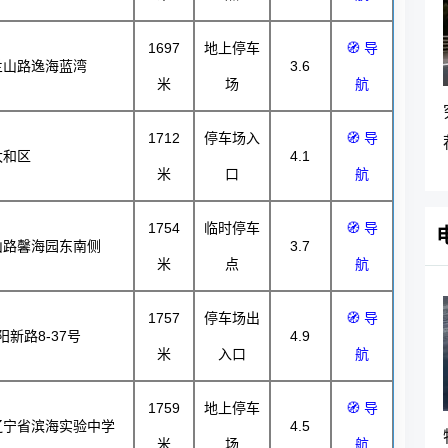
1697
地上停车
🧭 导
兰山路逸海蓝湾
3.6
米
场
航
1712
停车场入
🧭 导
太和区
4.1
米
口
航
1754
临时停车
🧭 导
山路馨海园东南侧
3.7
米
点
航
1757
停车场出
🧭 导
新路8-37号
4.9
米
入口
航
1759
地上停车
🧭 导
辽宁省滨海实验中学
4.5
米
场
航