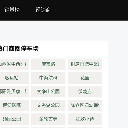
销量榜
经销商
热门商圈停车场
山西省中西医结合医院(建设路分院)
康富路
桐庐圆徳中醫康養医院
客运站
中海航母
花园
邵阳雅贝康口腔医院
梵净山公园
伏羲庙
博爱医院
文秀湖公园
陈仓区妇幼保健院
硕园公园
金轮古寺
狂欢小镇