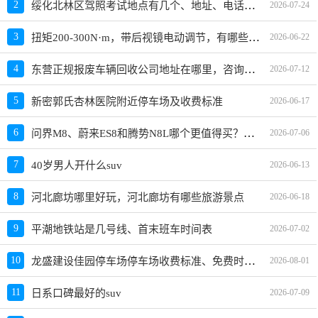
绥化北林区驾照考试地点有几个、地址、电话、工作时间
2
2026-07-24
扭矩200-300N·m，带后视镜电动调节，有哪些车值得推荐？
3
2026-06-22
东营正规报废车辆回收公司地址在哪里，咨询电话号码，汽车报废拆解中心
4
2026-07-12
5
新密郭氏杏林医院附近停车场及收费标准
2026-06-17
问界M8、蔚来ES8和腾势N8L哪个更值得买？性价比、配置对比
6
2026-07-06
7
40岁男人开什么suv
2026-06-13
8
河北廊坊哪里好玩，河北廊坊有哪些旅游景点
2026-06-18
9
平潮地铁站是几号线、首末班车时间表
2026-07-02
龙盛建设佳园停车场停车场收费标准、免费时长、日租月租信息
10
2026-08-01
11
日系口碑最好的suv
2026-07-09