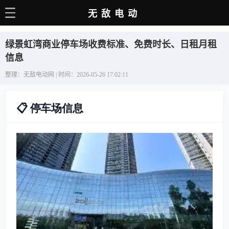
无敌电动
主页
绿景虹湾商业停车场收费标准、免费时长、日租月租
电动百科
信息
整理：无敌电动网 | 时间：2026-05-26 17:02:11
电车资讯
电车手册
📋 停车场信息
选车推荐
充电站
用车百科
销量榜
经销商