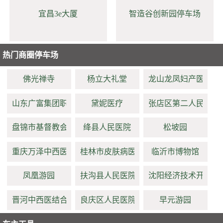
宜昌3e大厦
智造谷创新园停车场
热门商圈停车场
佛光禅寺
杨立大礼堂
龙山龙凤妇产医院
山东广富集团职工医院
黛妮医疗
张店区第二人民医院
盘锦市基督教会
绛县人民医院
松坡园
重庆万泽中西医结合医院
桂林市皮肤病医院
临沂市博物馆
凤凰游园
扶沟县人民医院
沈阳经济技术开发区
晋河中西医结合医院
良庆区人民医院
早元游园