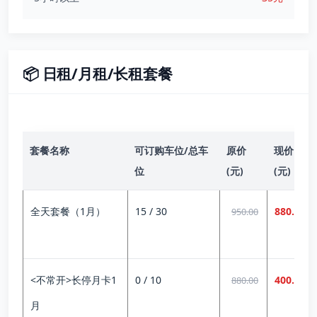
📦 日租/月租/长租套餐
套餐名称
可订购车位/总车
原价
现价
位
(元)
(元)
全天套餐（1月）
15 / 30
880.00
950.00
<不常开>长停月卡1
0 / 10
400.00
880.00
月