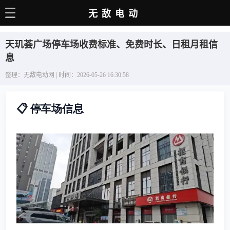
无敌电动
主页
天玑荟广场停车场收费标准、免费时长、日租月租信
电动百科
息
整理：无敌电动网 | 时间：2026-05-26 16:30:58
电车资讯
电车手册
📋 停车场信息
选车推荐
充电站
用车百科
销量榜
经销商