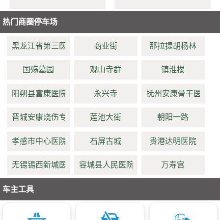
热门商圈停车场
黑龙江省第三医院
商业街
那拉提胡杨林
国殇墓园
观山寺群
镇淮楼
阳朔县富康医院
永兴寺
抚州安康骨干医院
晋城安康烧伤专科医院
莲池大街
朝阳一路
孝感市中心医院(仁济分院)
石屏古城
贵港达明医院
无锡锡西新城医院
容城县人民医院
万寿宫
车主工具