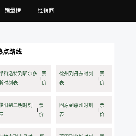
销量榜
经销商
热点路线
呼和浩特到鄂尔多
票
徐州到丹东时刻
票
|
|
斯时刻表
价
表
价
濮阳到三明时刻
票
固原到惠州时刻
票
|
|
表
价
表
价