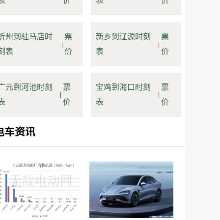
表
价
表
价
忻州到驻马店时
票
新乡到辽源时刻
票
|
|
刻表
价
表
价
广元到河池时刻
票
宝鸡到海口时刻
票
|
|
表
价
表
价
电车资讯