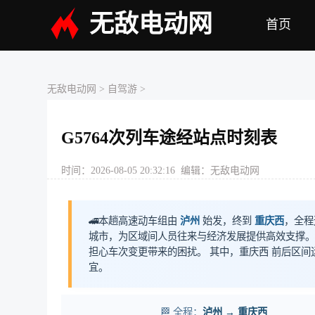
无敌电动网
首页
无敌电动网
> 自驾游 >
G5764次列车途经站点时刻表
时间：2026-08-05 20:32:16 编辑：无敌电动网
🚄本趟高速动车组由
泸州
始发，终到
重庆西
，全程
城市，为区域间人员往来与经济发展提供高效支撑。 
担心车次变更带来的困扰。 其中，重庆西 前后区间
宜。
🏁 全程：
泸州 → 重庆西