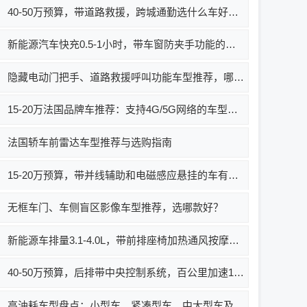
40-50万预算，带道路救援，跨城通勤选什么车好？推荐车型及价格
新能源汽车快充0.5-1小时，带车窗防夹手功能的车有哪些？哪款好？价格多少？
隐藏电动门把手、道路救援呼叫功能车型推荐，哪款好？价格多少？
15-20万法国品牌车推荐：支持4G/5G网络的车型有哪些？选哪款好？
法国轿车前雷达车型推荐与选购指南
15-20万预算，带并线辅助和电磁感应悬挂的车有哪些？推荐哪款好？
无框车门、车侧盲区影像车型推荐，选哪款好？
新能源车排量3.1-4.0L，带前排座椅加热通风按摩功能，有什么车推荐？
40-50万预算，后排带中央控制系统，百公里加速10-12秒有什么车推荐？
高油耗车型盘点：小型车、紧凑型车、中大型车及微型车中百公里油耗超15L的车型有哪些？哪款车值得买？价格如何？