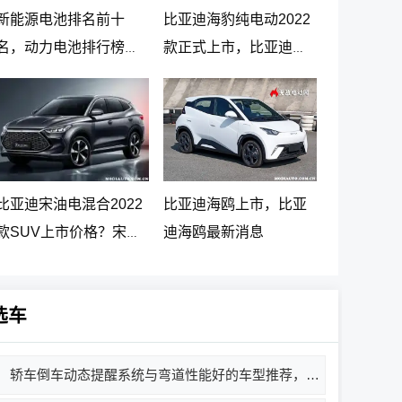
新能源电池排名前十
比亚迪海豹纯电动2022
名，动力电池排行榜前
款正式上市，比亚迪海
十名
豹纯电动报价20.98万起
比亚迪宋油电混合2022
比亚迪海鸥上市，比亚
款SUV上市价格？宋
迪海鸥最新消息
PLUS DM-i 5G版上市消
息
选车
轿车倒车动态提醒系统与弯道性能好的车型推荐，哪款车值得买？价格多少？