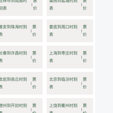
吉林市到南昌时
票
莆田到盐城时刻
票
|
|
刻表
价
表
价
淮安到珠海时刻
票
娄底到周口时刻
票
|
|
表
价
表
价
长春到许昌时刻
票
上海到枣庄时刻
票
|
|
表
价
表
价
龙岩到商丘时刻
票
北京到临汾时刻
票
|
|
表
价
表
价
德州到开封时刻
票
上饶到衢州时刻
票
|
|