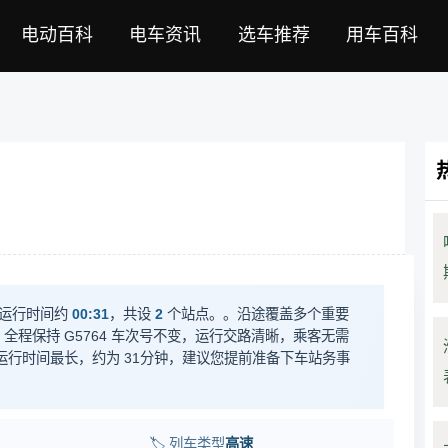
电动百科
电车资讯
选车推荐
用车百科
运行时间约
00:31
，共设
2
个站点。。沿途覆盖多个重要
全程保持 G5764 车次号不变，运行交路清晰，乘客无需
运行时间最长，约为 31分钟，建议您提前准备下车站务事
🏷️ 列车类型
高速