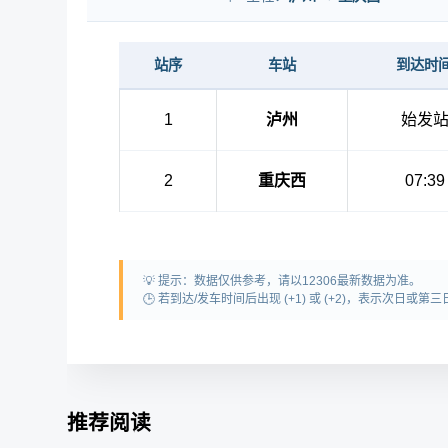
站序
车站
到达时
1
泸州
始发
2
重庆西
07:39
💡 提示：数据仅供参考，请以12306最新数据为准。
🕒 若到达/发车时间后出现 (+1) 或 (+2)，表示次日
推荐阅读