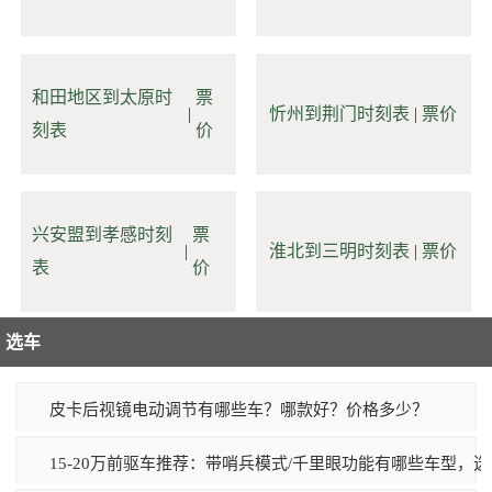
和田地区到太原时
票
|
忻州到荆门时刻表
|
票价
刻表
价
兴安盟到孝感时刻
票
|
淮北到三明时刻表
|
票价
表
价
选车
皮卡后视镜电动调节有哪些车？哪款好？价格多少？
15-20万前驱车推荐：带哨兵模式/千里眼功能有哪些车型，