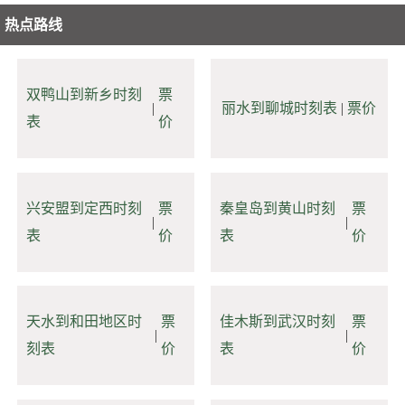
热点路线
双鸭山到新乡时刻
票
|
丽水到聊城时刻表
|
票价
表
价
兴安盟到定西时刻
票
秦皇岛到黄山时刻
票
|
|
表
价
表
价
天水到和田地区时
票
佳木斯到武汉时刻
票
|
|
刻表
价
表
价