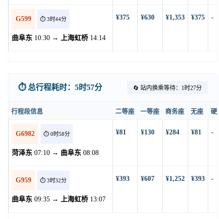
¥375
¥630
¥1,353
¥375
-
G599
⏱️ 3时44分
曲阜东
10:30 →
上海虹桥
14:14
⏱️ 总行程耗时：5时57分
🔄 站内换乘等待：1时27分
行程段信息
二等座
一等座
商务座
无座
硬
¥81
¥130
¥284
¥81
-
G6982
⏱️ 0时58分
菏泽东
07:10 →
曲阜东
08:08
¥393
¥607
¥1,252
¥393
-
G959
⏱️ 3时32分
曲阜东
09:35 →
上海虹桥
13:07