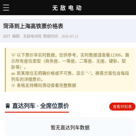
无敌电动
主页
菏泽到上海高铁票价格表
电动百科
出行 编辑：无敌电动网 数据时间：2026-05-12
电车资讯
💡 以下票价非实时数据，仅供参考，实时数据请查看12306，展
电车手册
示所有座位类型（商务座、一等座、二等座、无座、硬卧、软
卧等）。
选车推荐
🎫 若某席位无明确价格或不可售，显示 “-”。换乘方案包含每段
列车的详细票价。
充电站
※ 表格支持横向滑动查看完整数据
用车百科
🚆 直达列车 · 全席位票价
查看时刻表
销量榜
经销商
暂无直达列车数据