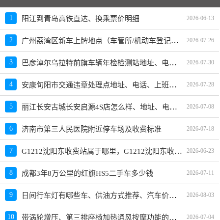
1
阳江到青岛高铁直达、换乘票价明细
2026-06-13
广州荔湾区新车上牌地点（车管所/机动车登记服务站）、上班时间、电话
2
2026-07-26
巴彦淖尔乌拉特前旗车辆年检检测站地址、电话、上班时间
3
2026-07-30
安康旬阳市交通违章处理点地址、电话、上班时间
4
2026-07-28
丽江长安古城长安启源4S店怎么样、地址、电话、上班时间查询
5
2026-07-08
6
济南市第三人民医院附近停车场及收费标准
2026-07-18
G1212沈阳东收费站属于哪里，G1212沈阳东收费站入口的详细地址
7
2026-06-23
8
成都3年8万公里的红旗HS5二手车多少钱
2026-07-11
日间行车灯有哪些车、供油方式推荐、汽车价格与选购指南
9
2026-08-03
带涡轮增压、第三排座椅加热通风按摩功能的车型推荐与价格
10
2026-07-04