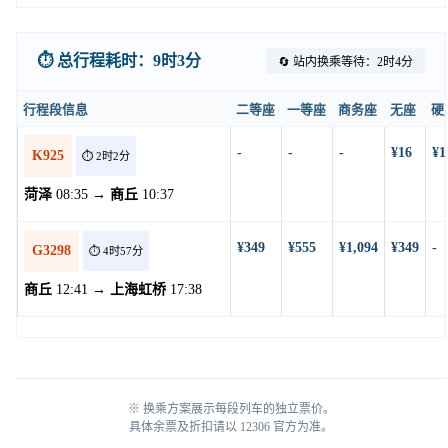
⏱️ 总行程耗时：9时3分
🔄 站内换乘等待：2时4分
行程段信息
二等座
一等座
商务座
无座
硬
-
-
-
¥16
¥1
K925
⏱️ 2时2分
菏泽
08:35 →
商丘
10:37
¥349
¥555
¥1,094
¥349
-
G3298
⏱️ 4时57分
商丘
12:41 →
上海虹桥
17:38
※ 换乘方案展示每段列车的独立票价。
具体余票及折扣请以 12306 官方为准。