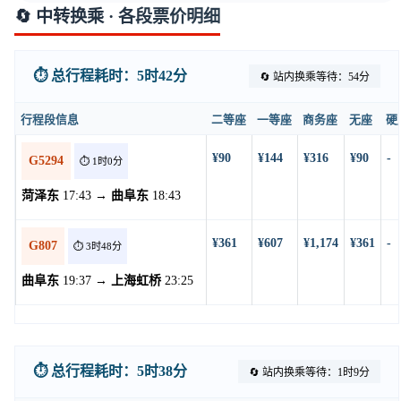
🔄 中转换乘 · 各段票价明细
⏱️ 总行程耗时：5时42分
🔄 站内换乘等待：54分
行程段信息
二等座
一等座
商务座
无座
硬
¥90
¥144
¥316
¥90
-
G5294
⏱️ 1时0分
菏泽东
17:43 →
曲阜东
18:43
¥361
¥607
¥1,174
¥361
-
G807
⏱️ 3时48分
曲阜东
19:37 →
上海虹桥
23:25
⏱️ 总行程耗时：5时38分
🔄 站内换乘等待：1时9分