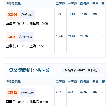
行程段信息
二等座
一等座
商务座
无座
硬
¥90
¥144
¥316
¥90
-
G2104
⏱️ 0时51分
菏泽东
09:18 →
曲阜东
10:09
¥366
¥614
¥1,265
-
-
G873
⏱️ 3时38分
曲阜东
11:18 →
上海
14:56
⏱️ 总行程耗时：5时52分
🔄 站内换乘等待：1时10分
行程段信息
二等座
一等座
商务座
无座
硬
¥82
¥131
¥286
¥82
-
G5582
⏱️ 0时58分
菏泽东
08:22 →
曲阜东
09:20