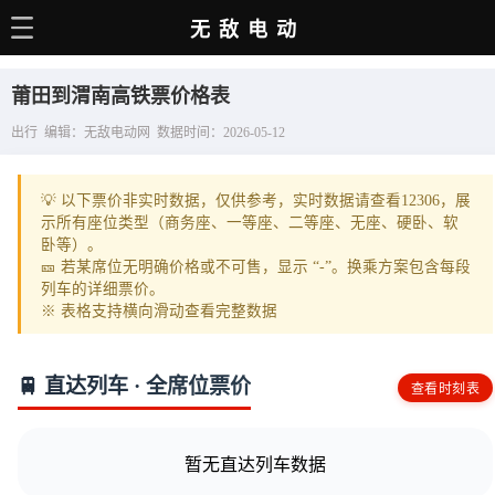
无敌电动
主页
莆田到渭南高铁票价格表
电动百科
出行 编辑：无敌电动网 数据时间：2026-05-12
电车资讯
💡 以下票价非实时数据，仅供参考，实时数据请查看12306，展
电车手册
示所有座位类型（商务座、一等座、二等座、无座、硬卧、软
卧等）。
选车推荐
🎫 若某席位无明确价格或不可售，显示 “-”。换乘方案包含每段
列车的详细票价。
充电站
※ 表格支持横向滑动查看完整数据
用车百科
🚆 直达列车 · 全席位票价
查看时刻表
销量榜
经销商
暂无直达列车数据