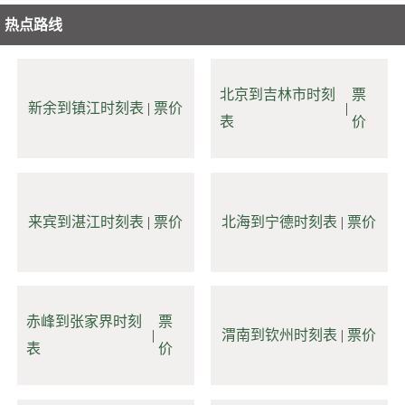
热点路线
北京到吉林市时刻
票
新余到镇江时刻表
|
票价
|
表
价
来宾到湛江时刻表
|
票价
北海到宁德时刻表
|
票价
赤峰到张家界时刻
票
|
渭南到钦州时刻表
|
票价
表
价