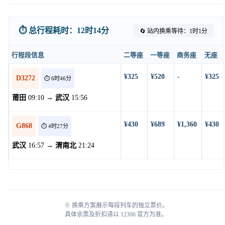
⏱️ 总行程耗时：12时14分
🔄 站内换乘等待：1时1分
行程段信息
二等座
一等座
商务座
无座
¥325
¥520
-
¥325
D3272
⏱️ 6时46分
莆田
09:10 →
武汉
15:56
¥430
¥689
¥1,360
¥430
G868
⏱️ 4时27分
武汉
16:57 →
渭南北
21:24
※ 换乘方案展示每段列车的独立票价。
具体余票及折扣请以 12306 官方为准。