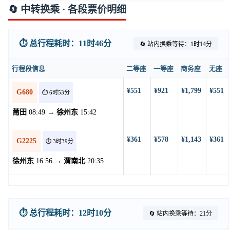
🔄 中转换乘 · 各段票价明细
⏱️ 总行程耗时：11时46分
🔄 站内换乘等待：1时14分
行程段信息
二等座
一等座
商务座
无座
¥551
¥921
¥1,799
¥551
G680
⏱️ 6时53分
莆田
08:49 →
徐州东
15:42
¥361
¥578
¥1,143
¥361
G2225
⏱️ 3时39分
徐州东
16:56 →
渭南北
20:35
⏱️ 总行程耗时：12时10分
🔄 站内换乘等待：21分