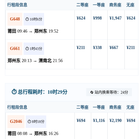
行程段信息
二等座
一等座
商务座
无座
¥624
¥998
¥1,947
¥624
G648
⏱️ 10时6分
莆田
09:46 →
郑州东
19:52
¥211
¥338
¥667
¥211
G661
⏱️ 1时43分
郑州东
20:13 →
渭南北
21:56
⏱️ 总行程耗时：10时29分
🔄 站内换乘等待：24分
行程段信息
二等座
一等座
商务座
无座
¥694
¥1,116
¥2,190
¥694
G2046
⏱️ 8时18分
莆田
08:08 →
郑州东
16:26