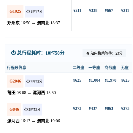
¥211
¥338
¥667
¥211
G1925
⏱️ 1时47分
郑州东
16:50 →
渭南北
18:37
⏱️ 总行程耗时：10时58分
🔄 站内换乘等待：23分
行程段信息
二等座
一等座
商务座
无座
¥625
¥1,004
¥1,970
¥625
G2046
⏱️ 7时42分
莆田
08:08 →
漯河西
15:50
¥273
¥437
¥863
¥273
G846
⏱️ 2时53分
漯河西
16:13 →
渭南北
19:06