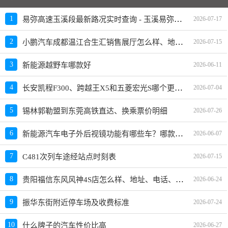
易弥高速玉溪段最新路况实时查询 - 玉溪易弥高速最新消息 - 车流量大吗
1
2026-07-17
小鹏汽车成都温江合生汇销售展厅怎么样、地址、电话、上班时间查询
2
2026-07-15
3
新能源越野车哪款好
2026-06-11
长安凯程F300、跨越王X5和五菱宏光S哪个更值得买？性价比、配置对比
4
2026-07-04
5
锡林郭勒盟到东莞高铁直达、换乘票价明细
2026-07-26
新能源汽车电子外后视镜功能有哪些车？哪款好？价格多少？
6
2026-06-07
7
C481次列车途经站点时刻表
2026-07-15
贵阳福信东风风神4S店怎么样、地址、电话、上班时间查询
8
2026-06-24
9
振华东街附近停车场及收费标准
2026-07-24
10
什么牌子的汽车性价比高
2026-06-27