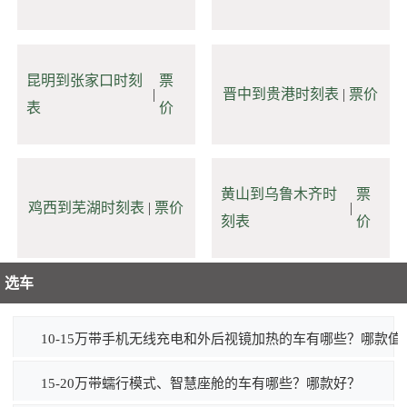
昆明到张家口时刻
票
|
晋中到贵港时刻表
|
票价
表
价
黄山到乌鲁木齐时
票
鸡西到芜湖时刻表
|
票价
|
刻表
价
选车
10-15万带手机无线充电和外后视镜加热的车有哪些？哪款值
15-20万带蠕行模式、智慧座舱的车有哪些？哪款好？