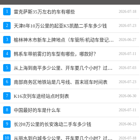
1
雷克萨斯35万左右的车有哪些
2026-07-18
2
天津8年10万公里的起亚K5凯酷二手车多少钱
2026-07-23
榆林神木市新车上牌地点（车管所/机动车登记服务站）、上班时间、电话
3
2026-06-27
4
韩系车带前雾灯的车型有哪些，哪款好？
2026-07-11
从上海到南平多少公里、开车要几个小时？过路费、油费等
5
2026-07-03
6
南部商务区地铁站是几号线、首末班车时间表
2026-07-23
7
K16次列车途经站点时刻表
2026-06-30
8
中国最好的车是什么车
2026-07-11
9
长沙8万公里的长安逸动二手车多少钱
2026-06-23
从丽水到白城多少公里、开车要几个小时？过路费、油费等
10
2026-07-18