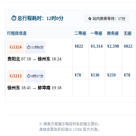
⏱️ 总行程耗时：12时0分
🔄 站内换乘等待：17分
行程段信息
二等座
一等座
商务座
无座
¥822
¥1,314
¥2,598
¥822
G1324
⏱️ 11时6分
贵阳北
07:18 →
徐州东
18:24
¥78
¥130
¥259
¥78
G1213
⏱️ 0时37分
徐州东
18:41 →
蚌埠南
19:18
※ 换乘方案展示每段列车的独立票价。
具体余票及折扣请以 12306 官方为准。