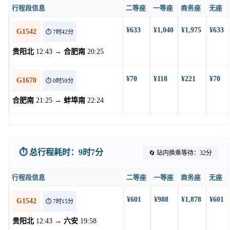
行程段信息
二等座
一等座
商务座
无座
¥633
¥1,040
¥1,975
¥633
G1542
⏱️ 7时42分
贵阳北
12:43 →
合肥南
20:25
¥70
¥118
¥221
¥70
G1670
⏱️ 0时59分
合肥南
21:25 →
蚌埠南
22:24
⏱️ 总行程耗时：9时7分
🔄 站内换乘等待：32分
行程段信息
二等座
一等座
商务座
无座
¥601
¥988
¥1,878
¥601
G1542
⏱️ 7时15分
贵阳北
12:43 →
六安
19:58