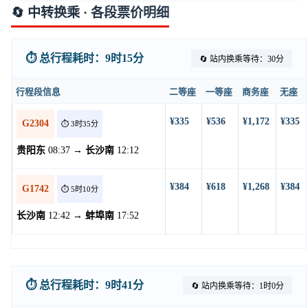
🔄 中转换乘 · 各段票价明细
⏱️ 总行程耗时：9时15分
🔄 站内换乘等待：30分
行程段信息
二等座
一等座
商务座
无座
¥335
¥536
¥1,172
¥335
G2304
⏱️ 3时35分
贵阳东
08:37 →
长沙南
12:12
¥384
¥618
¥1,268
¥384
G1742
⏱️ 5时10分
长沙南
12:42 →
蚌埠南
17:52
⏱️ 总行程耗时：9时41分
🔄 站内换乘等待：1时0分