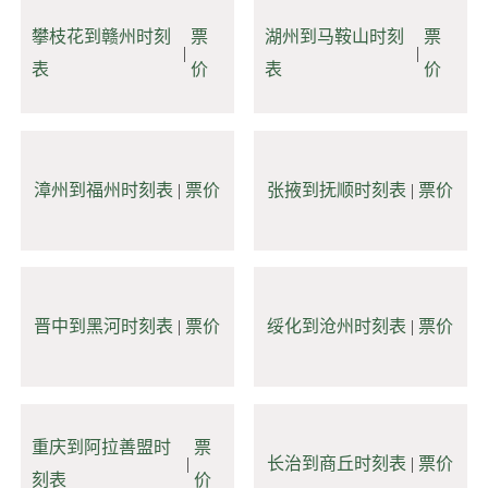
攀枝花到赣州时刻
票
湖州到马鞍山时刻
票
|
|
表
价
表
价
漳州到福州时刻表
|
票价
张掖到抚顺时刻表
|
票价
晋中到黑河时刻表
|
票价
绥化到沧州时刻表
|
票价
重庆到阿拉善盟时
票
|
长治到商丘时刻表
|
票价
刻表
价