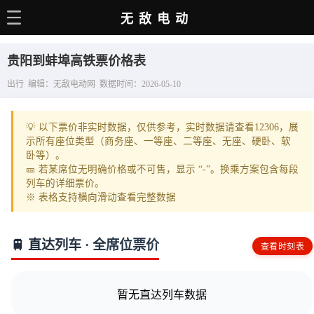
无敌电动
主页
贵阳到蚌埠高铁票价格表
电动百科
出行 编辑：无敌电动网 数据时间：2026-05-10
电车资讯
💡 以下票价非实时数据，仅供参考，实时数据请查看12306，展
电车手册
示所有座位类型（商务座、一等座、二等座、无座、硬卧、软
卧等）。
选车推荐
🎫 若某席位无明确价格或不可售，显示 “-”。换乘方案包含每段
列车的详细票价。
充电站
※ 表格支持横向滑动查看完整数据
用车百科
🚆 直达列车 · 全席位票价
查看时刻表
销量榜
经销商
暂无直达列车数据