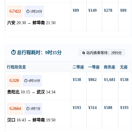
¥89
¥149
¥278
¥89
G7422
⏱️ 1时20分
六安
20:30 →
蚌埠南
21:50
⏱️ 总行程耗时：9时35分
🔄 站内换乘等待：2时9分
行程段信息
二等座
一等座
商务座
无座
¥538
¥862
¥1,681
¥538
G320
⏱️ 4时19分
贵阳北
10:15 →
武汉
14:34
¥193
¥314
¥588
¥193
G2664
⏱️ 3时7分
汉口
16:43 →
蚌埠南
19:50